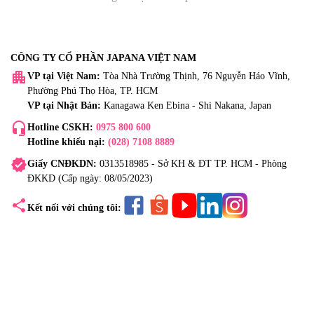
CÔNG TY CỔ PHẦN JAPANA VIỆT NAM
apartment
VP tại Việt Nam:
Tòa Nhà Trường Thịnh, 76 Nguyễn Háo Vĩnh,
Phường Phú Thọ Hòa, TP. HCM
VP tại Nhật Bản:
Kanagawa Ken Ebina - Shi Nakana, Japan
headset_mic
Hotline CSKH:
0975 800 600
Hotline khiếu nại:
(028) 7108 8889
verified
Giấy CNĐKDN:
0313518985 - Sở KH & ĐT TP. HCM - Phòng
ĐKKD (Cấp ngày: 08/05/2023)
share
Kết nối với chúng tôi: