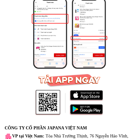
CÔNG TY CỔ PHẦN JAPANA VIỆT NAM
apartment
VP tại Việt Nam:
Tòa Nhà Trường Thịnh, 76 Nguyễn Háo Vĩnh,