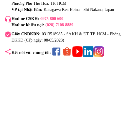
Phường Phú Thọ Hòa, TP. HCM
VP tại Nhật Bản:
Kanagawa Ken Ebina - Shi Nakana, Japan
headset_mic
Hotline CSKH:
0975 800 600
Hotline khiếu nại:
(028) 7108 8889
verified
Giấy CNĐKDN:
0313518985 - Sở KH & ĐT TP. HCM - Phòng
ĐKKD (Cấp ngày: 08/05/2023)
share
Kết nối với chúng tôi: