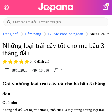
0
Trang chủ
Cẩm nang
12. Mẹ khỏe bé ngoan
Những loại trái
Những loại trái cây tốt cho mẹ bầu 3
tháng đầu
5 | 0 đánh giá
18/10/2023
18.016
0
Gợi ý những loại trái cây tốt cho bà bầu 3 tháng
đầu
Quả nho
Không chỉ đối với người thường, nhỏ cũng là một trong những loại trái