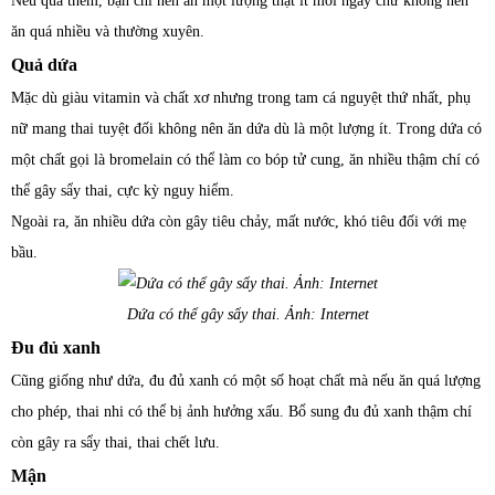
Nếu quá thèm, bạn chỉ nên ăn một lượng thật ít mỗi ngày chứ không nên
ăn quá nhiều và thường xuyên.
Quả dứa
Mặc dù giàu vitamin và chất xơ nhưng trong tam cá nguyệt thứ nhất, phụ
nữ mang thai tuyệt đối không nên ăn dứa dù là một lượng ít. Trong dứa có
một chất gọi là bromelain có thể làm co bóp tử cung, ăn nhiều thậm chí có
thể gây sẩy thai, cực kỳ nguy hiểm.
Ngoài ra, ăn nhiều dứa còn gây tiêu chảy, mất nước, khó tiêu đối với mẹ
bầu.
Dứa có thể gây sẩy thai. Ảnh: Internet
Đu đủ xanh
Cũng giống như dứa, đu đủ xanh có một số hoạt chất mà nếu ăn quá lượng
cho phép, thai nhi có thể bị ảnh hưởng xấu. Bổ sung đu đủ xanh thậm chí
còn gây ra sẩy thai, thai chết lưu.
Mận