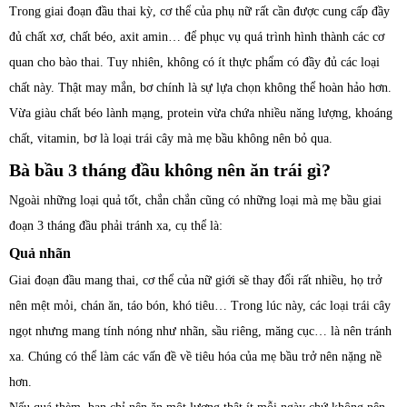
Trong giai đoạn đầu thai kỳ, cơ thể của phụ nữ rất cần được cung cấp đầy
đủ chất xơ, chất béo, axit amin… để phục vụ quá trình hình thành các cơ
quan cho bào thai. Tuy nhiên, không có ít thực phẩm có đầy đủ các loại
chất này. Thật may mắn, bơ chính là sự lựa chọn không thể hoàn hảo hơn.
Vừa giàu chất béo lành mạng, protein vừa chứa nhiều năng lượng, khoáng
chất, vitamin, bơ là loại trái cây mà mẹ bầu không nên bỏ qua.
Bà bầu 3 tháng đầu không nên ăn trái gì?
Ngoài những loại quả tốt, chắn chắn cũng có những loại mà mẹ bầu giai
đoạn 3 tháng đầu phải tránh xa, cụ thể là:
Quả nhãn
Giai đoạn đầu mang thai, cơ thể của nữ giới sẽ thay đổi rất nhiều, họ trở
nên mệt mỏi, chán ăn, táo bón, khó tiêu… Trong lúc này, các loại trái cây
ngọt nhưng mang tính nóng như nhãn, sầu riêng, măng cục… là nên tránh
xa. Chúng có thể làm các vấn đề về tiêu hóa của mẹ bầu trở nên nặng nề
hơn.