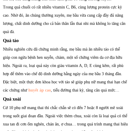
Trong quả chuối có rất nhiều vitamin C, B6, cùng lượng protein cực kỳ
cao. Nhờ đó, ăn chúng thường xuyên, mẹ bầu vừa cung cấp đầy đủ năng
lượng, chất dinh dưỡng cho cả bản thân lẫn thai nhi mà không lo tăng cân
quá đà.
Quả táo
Nhiều nghiên cứu đã chứng minh rằng, mẹ bầu mà ăn nhiều táo có thể
giúp con ngừa bệnh hen suyễn, chàm, một số chứng viêm da cơ địa hữu
hiệu. Ngoài ra, loại quả này còn giàu vitamin A, D, E cùng kẽm, rất phù
hợp để thêm vào chế độ dinh dưỡng hằng ngày của mẹ bầu 3 tháng đầu.
Đặc biệt, một thực đơn khoa học với táo sẽ giúp phụ nữ mang thai hạn chế
các chứng như
huyết áp cao
, tiểu đường thai kỳ, tăng cân quá mức…
Quả xoài
Cứ 10 phụ nữ mang thai thì chắc chắn sẽ có đến 7 hoặc 8 người mê xoài
trong suốt giai đoạn đầu. Ngoài việc thèm chua, xoài còn là loại quả có thể
xua tan đi cơn ốm nghén, chán ăn, ợ chua… trong quá trình mang thai hiệu