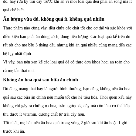
đó, hãy rửa kỹ trái cây trước khi ăn vì mọi loại quả đều phải ăn sống mà ít
quá chế biến.
Ăn lượng vừa đủ, không quá ít, không quá nhiều
Thực phẩm nào cũng vậy, đều chứa các chất tốt cho cơ thể và sức khỏe với
điều kiện bạn phải ăn đúng cách, đúng liều lượng. Các loại quả kể trên dù
rất tốt cho mẹ bầu 3 tháng đầu nhưng khi ăn quá nhiều cũng mang đến các
hệ lụy nhất định.
Vì vậy, bạn nên xen kẽ các loại quả để có thực đơn khoa học, an toàn cho
cả mẹ lẫn thai nhi.
Không ăn hoa quả sau bữa ăn chính
Dù đang mang thai hay là người bình thường, bạn cũng không nên ăn hoa
quả sau các bữa ăn chính nếu muốn tốt cho hệ tiêu hóa. Thói quen xấu này
không chỉ gây ra chứng ợ chua, trào ngược dạ dày mà còn làm cơ thể hấp
thụ được ít vitamin, dưỡng chất từ trái cây hơn.
Tốt nhất, mẹ bầu nên ăn hoa quả trong vòng 2 giờ sau khi ăn hoặc 1 giờ
trước khi ăn.