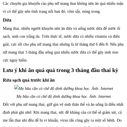
Các chuyên gia khuyến cáo phụ nữ mang thai không nên ăn quá nhiều mận
vì có thể gây nên tình trạng nổi ban đỏ, rôm sẩy, nóng trong.
Dừa
Mang thai, nhiều người khuyên nên ăn dừa và uống nước dừa để nước ối
sạch, sinh con trắng da. Trên thực tế, nước dừa có nhiều vitamin và điện
giải, cực tốt cho phụ nữ mang thai nhưng là từ tháng thứ 6 đến 8. Nếu phụ
nữ mang thai 3 tháng đầu uống quá nhiều nước dừa có thể gây sinh non
cực nguy hiểm.
Lưu ý khi ăn quả quả trong 3 tháng đầu thai kỳ
Rửa sạch quả trước khi ăn
Mẹ bầu cần có chế độ dinh dưỡng khoa học. Ảnh: Internet
Đối với phụ nữ mang thai, giữ gìn vệ sinh thân thể và ăn uống là điều nhất
định phải ghi nhớ. Khi mang thai, sức đề kháng của cơ thể sẽ giảm sút, cả
mẹ lẫn thai nhi đều dễ bị vi khuẩn, virus tấn công gây ra một số bệnh. Do