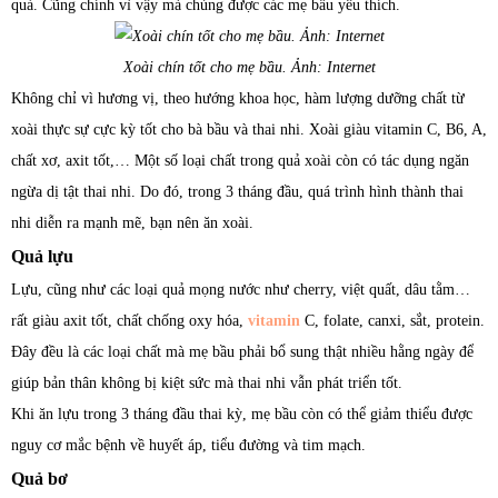
quả. Cũng chính vì vậy mà chúng được các mẹ bầu yêu thích.
Xoài chín tốt cho mẹ bầu. Ảnh: Internet
Không chỉ vì hương vị, theo hướng khoa học, hàm lượng dưỡng chất từ
xoài thực sự cực kỳ tốt cho bà bầu và thai nhi. Xoài giàu vitamin C, B6, A,
chất xơ, axit tốt,… Một số loại chất trong quả xoài còn có tác dụng ngăn
ngừa dị tật thai nhi. Do đó, trong 3 tháng đầu, quá trình hình thành thai
nhi diễn ra mạnh mẽ, bạn nên ăn xoài.
Quả lựu
Lựu, cũng như các loại quả mọng nước như cherry, việt quất, dâu tằm…
rất giàu axit tốt, chất chống oxy hóa,
vitamin
C, folate, canxi, sắt, protein.
Đây đều là các loại chất mà mẹ bầu phải bổ sung thật nhiều hằng ngày để
giúp bản thân không bị kiệt sức mà thai nhi vẫn phát triển tốt.
Khi ăn lựu trong 3 tháng đầu thai kỳ, mẹ bầu còn có thể giảm thiểu được
nguy cơ mắc bệnh về huyết áp, tiểu đường và tim mạch.
Quả bơ