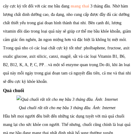
cây cực kỳ tốt đối với các mẹ bầu đang
mang thai
3 tháng đầu. Nhờ hàm
lượng chất dinh dưỡng cao, đa dạng, nho cung cấp được đầy đủ các dưỡng
chất thiết yếu trong giai đoạn hình thành thai nhi. Bên cạnh đó, lượng
vitamin dồi dào trong loại quả này sẽ giúp cơ thể mẹ bầu khỏe khoắn, giảm
cảm giác ốm nghén, ăn ngon miệng hơn và đặc biệt là không bị mệt mỏi.
Trong quả nho có các loại chất cực kỳ tốt như: pholbaphene, fructose, axit
oxalic glucose, axit silicic, canxi, magiê, sắt và các loại Vitamin B1, B6,
B2, B12, K, A, P, C, PP…và một số enzyme quan trọng.Do đó, khi ăn loại
quả này mỗi ngày trong giai đoạn tam cá nguyệt đầu tiên, cả mẹ và thai nhi
sẽ đều cực kỳ khỏe khoắn.
Quả chuối
Quả chuối rất tốt cho mẹ bầu 3 tháng đầu. Ảnh: Internet
Hầu hết mọi người đều biết đến những tác dụng tuyệt vời mà quả chuối
mang lại cho sức khỏe con người. Thế nhưng, chuối cũng chính là loại quả
mà mẹ bầu đang mang thai nhất định phải bổ sung thường xuyên.