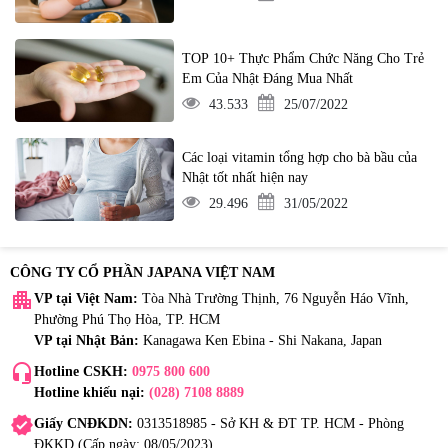
TOP 10+ Thực Phẩm Chức Năng Cho Trẻ
Em Của Nhật Đáng Mua Nhất
43.533
25/07/2022
Các loại vitamin tổng hợp cho bà bầu của
Nhật tốt nhất hiện nay
29.496
31/05/2022
CÔNG TY CỔ PHẦN JAPANA VIỆT NAM
apartment
VP tại Việt Nam:
Tòa Nhà Trường Thịnh, 76 Nguyễn Háo Vĩnh,
Phường Phú Thọ Hòa, TP. HCM
VP tại Nhật Bản:
Kanagawa Ken Ebina - Shi Nakana, Japan
headset_mic
Hotline CSKH:
0975 800 600
Hotline khiếu nại:
(028) 7108 8889
verified
Giấy CNĐKDN:
0313518985 - Sở KH & ĐT TP. HCM - Phòng
ĐKKD (Cấp ngày: 08/05/2023)