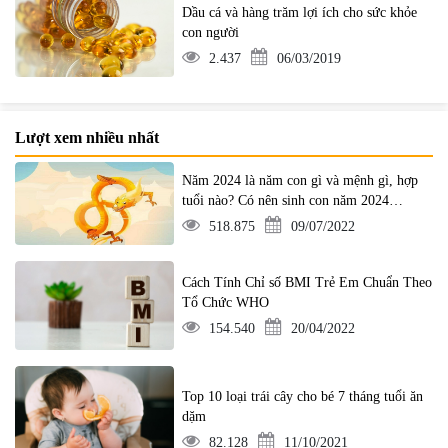
Dầu cá và hàng trăm lợi ích cho sức khỏe
con người
2.437
06/03/2019
Lượt xem nhiều nhất
Năm 2024 là năm con gì và mệnh gì, hợp
tuổi nào? Có nên sinh con năm 2024
không?
518.875
09/07/2022
Cách Tính Chỉ số BMI Trẻ Em Chuẩn Theo
Tổ Chức WHO
154.540
20/04/2022
Top 10 loại trái cây cho bé 7 tháng tuổi ăn
dặm
82.128
11/10/2021