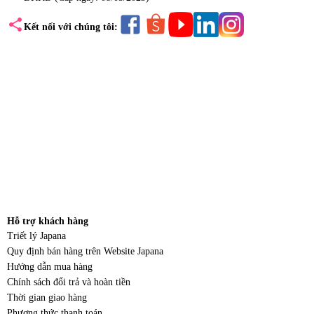
share
Kết nối với chúng tôi:
Hỗ trợ khách hàng
Triết lý Japana
Quy định bán hàng trên Website Japana
Hướng dẫn mua hàng
Chính sách đổi trả và hoàn tiền
Thời gian giao hàng
Phương thức thanh toán