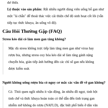
dư thừa.
Lệ thuộc vào sản phẩm:
Rất nhiều người dùng viên uống bổ gan như
một "lá chắn" để thoái thác việc cải thiện chế độ sinh hoạt cốt lõi (vẫn
tiếp tục thức khuya, ăn uống vô độ).
Câu Hỏi Thường Gặp (FAQ)
Stress kéo dài có làm men gan tăng không?
Mặc dù stress không trực tiếp làm tăng men gan như virus hay
rượu bia, nhưng stress oxy hóa kéo dài sẽ làm tăng gánh nặng
chuyển hóa, gián tiếp ảnh hưởng đến các chỉ số gan nếu không
được kiểm soát.
Người không uống rượu bia có nguy cơ mắc các vấn đề về gan không?
Có. Thói quen ngồi nhiều ít vận động, ăn nhiều đồ ngọt, tinh bột
tinh chế và thức khuya hoàn toàn có thể dẫn đến tình trạng gan
nhiễm mỡ không do rượu (NAFLD), đặc biệt phổ biến ở dân văn