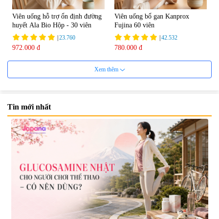
Viên uống hỗ trợ ổn định đường
Viên uống bổ gan Kanprox
huyết Ala Bio Hộp - 30 viên
Fujina 60 viên
|
23.760
|
42.532
972.000 đ
780.000 đ
Xem thêm
Tin mới nhất
Viên uống bổ gan Ribeto Shoji
Viên uống hỗ trợ giải độc và
Hepaclean 60 viên
phục hồi chức năng gan Biken
Liver Ex 120 viên - Date
|
543.205
|
0
07/2027
690.000 đ
1.390.000 đ