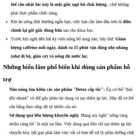
thể cần nhất lúc này là một giấc ngủ bù chất lượng
, chứ không
phải thực phẩm chức năng.
Khi ăn uống thất thường ngắn hạn, việc bạn cần làm đầu tiên là
điều
chỉnh lại giờ giấc dùng bữa
sao cho khoa học.
Trước khi nghĩ đến bất kỳ viên uống bổ sung nào, hãy thử:
Giảm
lượng caffeine mỗi ngày, dành ra 15 phút vận động nhẹ nhàng
(như đi bộ, giãn cơ) và uống đủ nước lọc.
Những hiểu lầm phổ biến khi dùng sản phẩm hỗ
trợ
Nôn nóng tìm kiếm các sản phẩm "Detox cấp tốc":
Ép cơ thể "thải
độc nhanh" có thể gây phản tác dụng và tạo thêm áp lực. Hãy để cơ thể
cân bằng theo nhịp độ tự nhiên của nó.
Sử dụng quá liều lượng khuyến nghị:
Mang suy nghĩ "uống càng
nhiều càng tốt" là một sai lầm. Việc dùng quá liều chỉ tạo thêm áp lực
chuyển hóa, bắt gan phải làm việc vất vả hơn để xử lý phần dưỡng chất