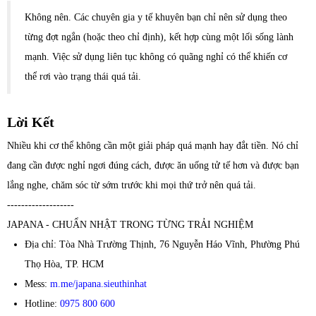
Không nên. Các chuyên gia y tế khuyên bạn chỉ nên sử dụng theo
từng đợt ngắn (hoặc theo chỉ định), kết hợp cùng một lối sống lành
mạnh. Việc sử dụng liên tục không có quãng nghỉ có thể khiến cơ
thể rơi vào trạng thái quá tải.
Lời Kết
Nhiều khi cơ thể không cần một giải pháp quá mạnh hay đắt tiền. Nó chỉ
đang cần được nghỉ ngơi đúng cách, được ăn uống tử tế hơn và được bạn
lắng nghe, chăm sóc từ sớm trước khi mọi thứ trở nên quá tải.
-------------------
JAPANA - CHUẨN NHẬT TRONG TỪNG TRẢI NGHIỆM
Địa chỉ: Tòa Nhà Trường Thịnh, 76 Nguyễn Háo Vĩnh, Phường Phú
Thọ Hòa, TP. HCM
Mess:
m.me/japana.sieuthinhat
Hotline:
0975 800 600