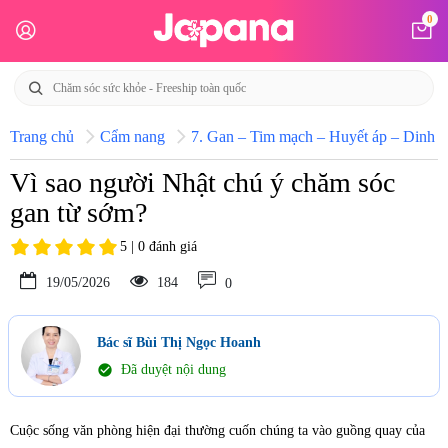
0
Trang chủ
Cẩm nang
7. Gan – Tim mạch – Huyết áp – Dinh d
Vì sao người Nhật chú ý chăm sóc
gan từ sớm?
5 | 0 đánh giá
19/05/2026
184
0
Bác sĩ Bùi Thị Ngọc Hoanh
check_circle
Đã duyệt nội dung
Cuộc sống văn phòng hiện đại thường cuốn chúng ta vào guồng quay của