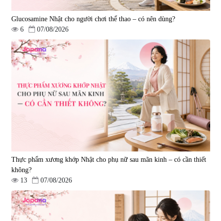
Glucosamine Nhật cho người chơi thể thao – có nên dùng?
6
07/08/2026
Viên uống hỗ trợ tim mạch AFC
Viên uống tăng cường miễn dịch
Rich Coenzyme Q10 - 120 viên
Ribeto Shoji Fukujyusen 180
viên
|
2.546
|
32.160
2.890.000 đ
9.850.000 đ
Thực phẩm xương khớp Nhật cho phụ nữ sau mãn kinh – có cần thiết
không?
13
07/08/2026
Viên uống hỗ trợ tăng cường
Viên uống hỗ trợ điều trị ung thư
sinh lý nam Fujina Monster Shot
Fucoidan Okinawa Kanehide Bio
150 viên
EX 323mg - 150 viên
|
12.480
|
790.621