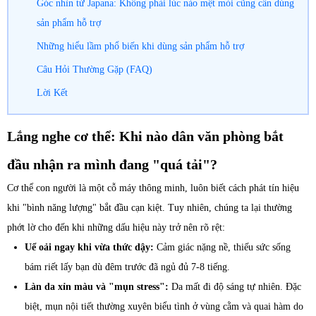
Góc nhìn từ Japana: Không phải lúc nào mệt mỏi cũng cần dùng
sản phẩm hỗ trợ
Những hiểu lầm phổ biến khi dùng sản phẩm hỗ trợ
Câu Hỏi Thường Gặp (FAQ)
Lời Kết
Lắng nghe cơ thể: Khi nào dân văn phòng bắt
đầu nhận ra mình đang "quá tải"?
Cơ thể con người là một cỗ máy thông minh, luôn biết cách phát tín hiệu
khi "bình năng lượng" bắt đầu cạn kiệt. Tuy nhiên, chúng ta lại thường
phớt lờ cho đến khi những dấu hiệu này trở nên rõ rệt:
Uể oải ngay khi vừa thức dậy:
Cảm giác nặng nề, thiếu sức sống
bám riết lấy bạn dù đêm trước đã ngủ đủ 7-8 tiếng.
Làn da xỉn màu và "mụn stress":
Da mất đi độ sáng tự nhiên. Đặc
biệt, mụn nội tiết thường xuyên biểu tình ở vùng cằm và quai hàm do