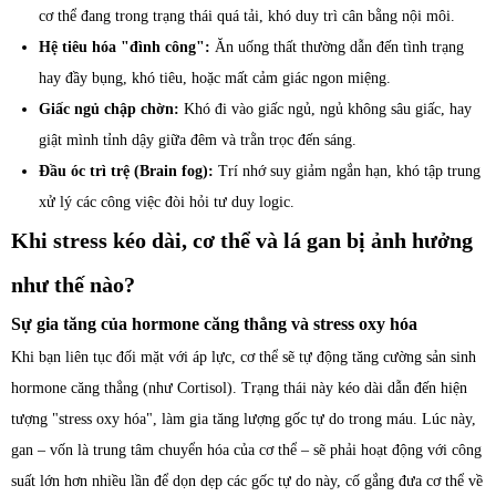
cơ thể đang trong trạng thái quá tải, khó duy trì cân bằng nội môi.
Hệ tiêu hóa "đình công":
Ăn uống thất thường dẫn đến tình trạng
hay đầy bụng, khó tiêu, hoặc mất cảm giác ngon miệng.
Giấc ngủ chập chờn:
Khó đi vào giấc ngủ, ngủ không sâu giấc, hay
giật mình tỉnh dậy giữa đêm và trằn trọc đến sáng.
Đầu óc trì trệ (Brain fog):
Trí nhớ suy giảm ngắn hạn, khó tập trung
xử lý các công việc đòi hỏi tư duy logic.
Khi stress kéo dài, cơ thể và lá gan bị ảnh hưởng
như thế nào?
Sự gia tăng của hormone căng thẳng và stress oxy hóa
Khi bạn liên tục đối mặt với áp lực, cơ thể sẽ tự động tăng cường sản sinh
hormone căng thẳng (như Cortisol). Trạng thái này kéo dài dẫn đến hiện
tượng "stress oxy hóa", làm gia tăng lượng gốc tự do trong máu. Lúc này,
gan – vốn là trung tâm chuyển hóa của cơ thể – sẽ phải hoạt động với công
suất lớn hơn nhiều lần để dọn dẹp các gốc tự do này, cố gắng đưa cơ thể về