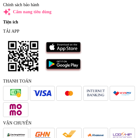
Chính sách bảo hành
auto_awesome
Cẩm nang tiêu dùng
Tiện ích
TẢI APP
THANH TOÁN
VẬN CHUYỂN