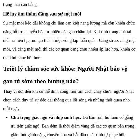
trạng thái cân bằng.
Hệ lụy âm thầm đằng sau sự mệt mỏi
Sự mệt mỏi kéo dài không chỉ làm cạn kiệt năng lượng mà còn khiến chức
năng hỗ trợ chuyển hóa tự nhiên của gan chậm lại. Khi tình trạng quá tải
diễn ra liên tục, nó tạo thành một vòng lặp luẩn quẩn: Càng stress càng mệt
mỏi, và càng mệt mỏi thì các cơ quan càng chịu nhiều áp lực hơn, khiến cơ
thể khó phục hồi hơn.
Triết lý chăm sóc sức khỏe: Người Nhật bảo vệ
gan từ sớm theo hướng nào?
Thay vì đợi đến khi cơ thể đình công mới tìm cách chạy chữa, người Nhật
chọn cách duy trì sự dẻo dai thông qua lối sống và những thói quen nhỏ
mỗi ngày:
Chú trọng giấc ngủ và nhịp sinh học:
Dù bận rộn, họ luôn cố gắng
ưu tiên giấc ngủ. Ban đêm là thời điểm vàng để các cơ quan bên trong
giảm bớt gánh nặng chuyển hóa và bắt đầu quá trình tự phục hồi.