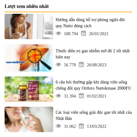
Lượt xem nhiều nhất
Hướng dẫn dùng hỗ trợ phòng ngừa đột
quỵ Natto đúng cách
108.794
26/01/2021
Thuốc điều trị gan nhiễm mỡ độ 2 tốt nhất
hiện nay
56.778
26/08/2023
6 câu hỏi thường gặp khi dùng viên uống
chống đột quỵ Orihiro Nattokinase 2000FU
31.394
01/02/2021
Các loại viên uống giải độc gan tốt nhất của
Nhật Bản
31.062
13/03/2022