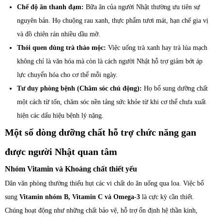
Chế độ ăn thanh đạm:
Bữa ăn của người Nhật thường ưu tiên sự
nguyên bản. Họ chuộng rau xanh, thực phẩm tươi mát, hạn chế gia vị
và đồ chiên rán nhiều dầu mỡ.
Thói quen dùng trà thảo mộc:
Việc uống trà xanh hay trà lúa mạch
không chỉ là văn hóa mà còn là cách người Nhật hỗ trợ giảm bớt áp
lực chuyển hóa cho cơ thể mỗi ngày.
Tư duy phòng bệnh (Chăm sóc chủ động):
Họ bổ sung dưỡng chất
một cách từ tốn, chăm sóc nền tảng sức khỏe từ khi cơ thể chưa xuất
hiện các dấu hiệu bệnh lý nặng.
Một số dòng dưỡng chất hỗ trợ chức năng gan
được người Nhật quan tâm
Nhóm Vitamin và Khoáng chất thiết yếu
Dân văn phòng thường thiếu hụt các vi chất do ăn uống qua loa. Việc bổ
sung
Vitamin nhóm B, Vitamin C và Omega-3
là cực kỳ cần thiết.
Chúng hoạt động như những chất bảo vệ, hỗ trợ ổn định hệ thần kinh,