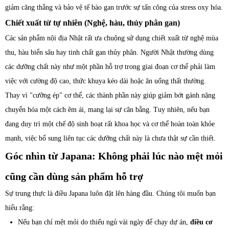
giảm căng thẳng và bảo vệ tế bào gan trước sự tấn công của stress oxy hóa.
Chiết xuất từ tự nhiên (Nghệ, hàu, thủy phân gan)
Các sản phẩm nội địa Nhật rất ưa chuộng sử dụng chiết xuất từ nghệ mùa
thu, hàu biển sâu hay tinh chất gan thủy phân. Người Nhật thường dùng
các dưỡng chất này như một phần hỗ trợ trong giai đoạn cơ thể phải làm
việc với cường độ cao, thức khuya kéo dài hoặc ăn uống thất thường.
Thay vì "cưỡng ép" cơ thể, các thành phần này giúp giảm bớt gánh nặng
chuyển hóa một cách êm ái, mang lại sự cân bằng. Tuy nhiên, nếu bạn
đang duy trì một chế độ sinh hoạt rất khoa học và cơ thể hoàn toàn khỏe
mạnh, việc bổ sung liên tục các dưỡng chất này là chưa thật sự cần thiết.
Góc nhìn từ Japana: Không phải lúc nào mệt mỏi
cũng cần dùng sản phẩm hỗ trợ
Sự trung thực là điều Japana luôn đặt lên hàng đầu. Chúng tôi muốn bạn
hiểu rằng:
Nếu bạn chỉ mệt mỏi do thiếu ngủ vài ngày để chạy dự án,
điều cơ