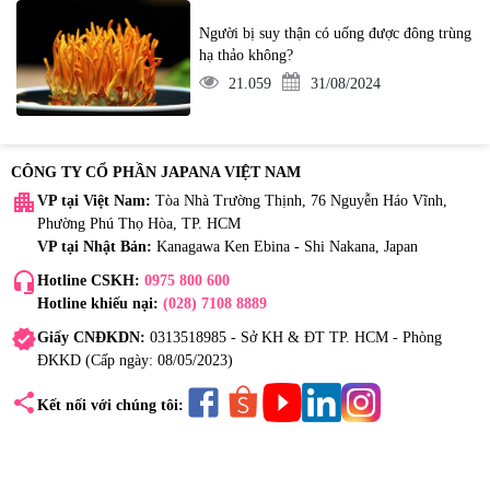
Người bị suy thận có uống được đông trùng
hạ thảo không?
21.059
31/08/2024
CÔNG TY CỔ PHẦN JAPANA VIỆT NAM
apartment
VP tại Việt Nam:
Tòa Nhà Trường Thịnh, 76 Nguyễn Háo Vĩnh,
Phường Phú Thọ Hòa, TP. HCM
VP tại Nhật Bản:
Kanagawa Ken Ebina - Shi Nakana, Japan
headset_mic
Hotline CSKH:
0975 800 600
Hotline khiếu nại:
(028) 7108 8889
verified
Giấy CNĐKDN:
0313518985 - Sở KH & ĐT TP. HCM - Phòng
ĐKKD (Cấp ngày: 08/05/2023)
share
Kết nối với chúng tôi: