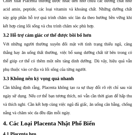
Chiết xuất Placenta thường được nhắc đến nhờ chứa các dưỡng chất như
acid amin, peptide, các loại vitamin và khoáng chất. Những dưỡng chất
này góp phần hỗ trợ quá trình chăm sóc làn da theo hướng bền vững khi
kết hợp cùng lối sống và chu trình chăm sóc phù hợp.
3.2 Hỗ trợ cảm giác cơ thể được bồi bổ hơn
Với những người thường xuyên đối mặt với tình trạng thiếu ngủ, căng
thẳng hay ăn uống thất thường, việc bổ sung dưỡng chất từ bên trong có
thể giúp cơ thể có thêm một nền tảng dinh dưỡng. Dù vậy, hiệu quả vẫn
phụ thuộc vào cơ địa và lối sống của từng người.
3.3 Không nên kỳ vọng quá nhanh
Cần khẳng định rằng, Placenta không tạo ra sự thay đổi rõ rệt chỉ sau vài
ngày sử dụng. Nếu cơ thể bạn tương thích, nó vẫn cần thời gian để hấp thu
và thích nghi. Cần kết hợp cùng việc ngủ đủ giấc, ăn uống cân bằng, chống
nắng và chăm sóc da đều đặn mỗi ngày.
4. Các Loại Placenta Nhật Phổ Biến
4.1 Placenta heo