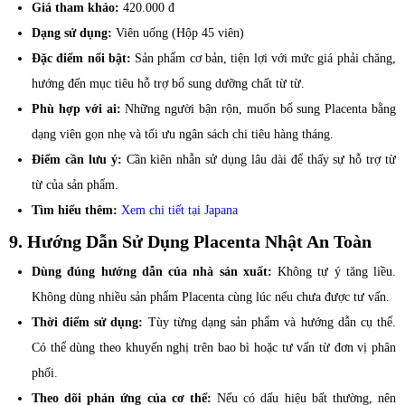
Giá tham khảo:
420.000 đ
Dạng sử dụng:
Viên uống (Hộp 45 viên)
Đặc điểm nổi bật:
Sản phẩm cơ bản, tiện lợi với mức giá phải chăng,
hướng đến mục tiêu hỗ trợ bổ sung dưỡng chất từ từ.
Phù hợp với ai:
Những người bận rộn, muốn bổ sung Placenta bằng
dạng viên gọn nhẹ và tối ưu ngân sách chi tiêu hàng tháng.
Điểm cần lưu ý:
Cần kiên nhẫn sử dụng lâu dài để thấy sự hỗ trợ từ
từ của sản phẩm.
Tìm hiểu thêm:
Xem chi tiết tại Japana
9. Hướng Dẫn Sử Dụng Placenta Nhật An Toàn
Dùng đúng hướng dẫn của nhà sản xuất:
Không tự ý tăng liều.
Không dùng nhiều sản phẩm Placenta cùng lúc nếu chưa được tư vấn.
Thời điểm sử dụng:
Tùy từng dạng sản phẩm và hướng dẫn cụ thể.
Có thể dùng theo khuyến nghị trên bao bì hoặc tư vấn từ đơn vị phân
phối.
Theo dõi phản ứng của cơ thể:
Nếu có dấu hiệu bất thường, nên