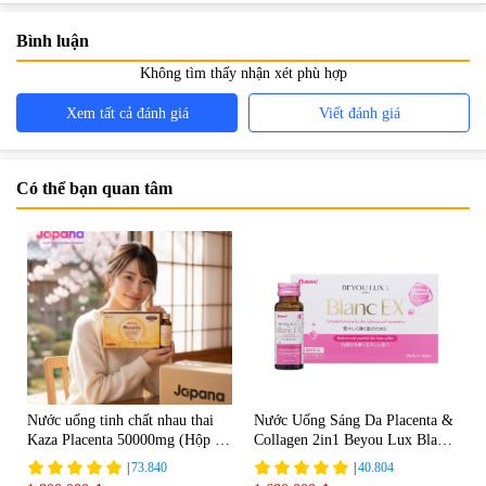
Bình luận
Không tìm thấy nhận xét phù hợp
Xem tất cả đánh giá
Viết đánh giá
Có thể bạn quan tâm
Nước uống tinh chất nhau thai
Nước Uống Sáng Da Placenta &
Kaza Placenta 50000mg (Hộp 10
Collagen 2in1 Beyou Lux Blanc
chai x 50ml)
EX (Hộp 10 chai x 50 ml)
|
73.840
|
40.804