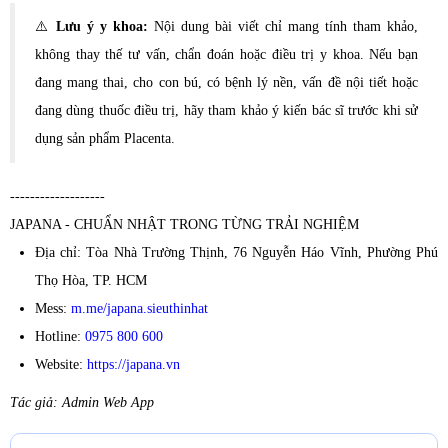
⚠️
Lưu ý y khoa:
Nội dung bài viết chỉ mang tính tham khảo,
không thay thế tư vấn, chẩn đoán hoặc điều trị y khoa. Nếu bạn
đang mang thai, cho con bú, có bệnh lý nền, vấn đề nội tiết hoặc
đang dùng thuốc điều trị, hãy tham khảo ý kiến bác sĩ trước khi sử
dụng sản phẩm Placenta.
-------------------
JAPANA - CHUẨN NHẬT TRONG TỪNG TRẢI NGHIỆM
Địa chỉ: Tòa Nhà Trường Thịnh, 76 Nguyễn Háo Vĩnh, Phường Phú
Thọ Hòa, TP. HCM
Mess:
m.me/japana.sieuthinhat
Hotline:
0975 800 600
Website:
https://japana.vn
Tác giả: Admin Web App