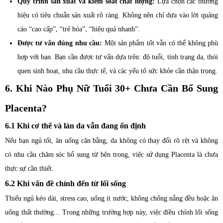
Quy trình sản xuất và kiểm soát chất lượng:
Lựa chọn các thương
hiệu có tiêu chuẩn sản xuất rõ ràng. Không nên chỉ dựa vào lời quảng
cáo “cao cấp”, “trẻ hóa”, “hiệu quả nhanh”.
Được tư vấn đúng nhu cầu:
Một sản phẩm tốt vẫn có thể không phù
hợp với bạn. Bạn cần được tư vấn dựa trên: độ tuổi, tình trạng da, thói
quen sinh hoạt, nhu cầu thực tế, và các yếu tố sức khỏe cần thận trọng.
6. Khi Nào Phụ Nữ Tuổi 30+ Chưa Cần Bổ Sung
Placenta?
6.1 Khi cơ thể và làn da vẫn đang ổn định
Nếu bạn ngủ tốt, ăn uống cân bằng, da không có thay đổi rõ rệt và không
có nhu cầu chăm sóc bổ sung từ bên trong, việc sử dụng Placenta là chưa
thực sự cần thiết.
6.2 Khi vấn đề chính đến từ lối sống
Thiếu ngủ kéo dài, stress cao, uống ít nước, không chống nắng đều hoặc ăn
uống thất thường... Trong những trường hợp này, việc điều chỉnh lối sống