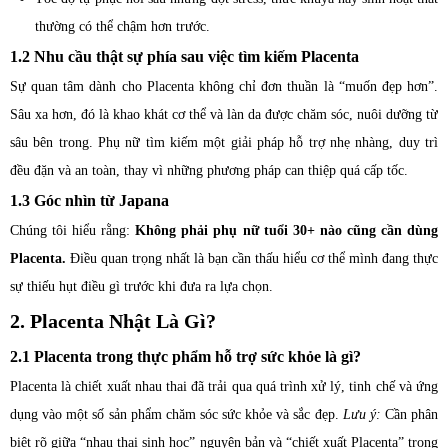
thường có thể chậm hơn trước.
1.2 Nhu cầu thật sự phía sau việc tìm kiếm Placenta
Sự quan tâm dành cho Placenta không chỉ đơn thuần là “muốn đẹp hơn”.
Sâu xa hơn, đó là khao khát cơ thể và làn da được chăm sóc, nuôi dưỡng từ
sâu bên trong. Phụ nữ tìm kiếm một giải pháp hỗ trợ nhẹ nhàng, duy trì
đều đặn và an toàn, thay vì những phương pháp can thiệp quá cấp tốc.
1.3 Góc nhìn từ Japana
Chúng tôi hiểu rằng:
Không phải phụ nữ tuổi 30+ nào cũng cần dùng
Placenta.
Điều quan trọng nhất là bạn cần thấu hiểu cơ thể mình đang thực
sự thiếu hụt điều gì trước khi đưa ra lựa chọn.
2. Placenta Nhật Là Gì?
2.1 Placenta trong thực phẩm hỗ trợ sức khỏe là gì?
Placenta là chiết xuất nhau thai đã trải qua quá trình xử lý, tinh chế và ứng
dụng vào một số sản phẩm chăm sóc sức khỏe và sắc đẹp.
Lưu ý:
Cần phân
biệt rõ giữa “nhau thai sinh học” nguyên bản và “chiết xuất Placenta” trong