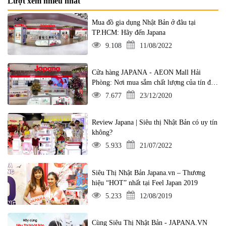
Lượt xem nhiều nhất
Mua đồ gia dụng Nhật Bản ở đâu tại
TP.HCM: Hãy đến Japana
9.108
11/08/2022
Cửa hàng JAPANA - AEON Mall Hải
Phòng: Nơi mua sắm chất lượng của tín đồ
yêu hàng Nhật
7.677
23/12/2020
Review Japana | Siêu thị Nhật Bản có uy tín
không?
5.933
21/07/2022
Siêu Thị Nhật Bản Japana.vn – Thương
hiệu “HOT” nhất tại Feel Japan 2019
5.233
12/08/2019
Cùng Siêu Thị Nhật Bản - JAPANA.VN