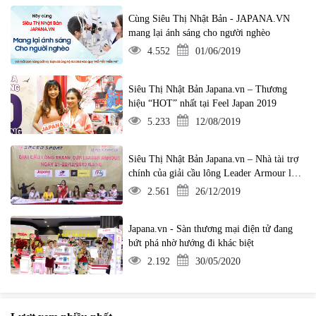
Cùng Siêu Thị Nhật Bản - JAPANA.VN
mang lại ánh sáng cho người nghèo
4.552
01/06/2019
Siêu Thị Nhật Bản Japana.vn – Thương
hiệu “HOT” nhất tại Feel Japan 2019
5.233
12/08/2019
Siêu Thị Nhật Bản Japana.vn – Nhà tài trợ
chính của giải cầu lông Leader Armour lần
1
2.561
26/12/2019
Japana.vn - Sàn thương mại điện tử đang
bứt phá nhờ hướng đi khác biệt
2.192
30/05/2020