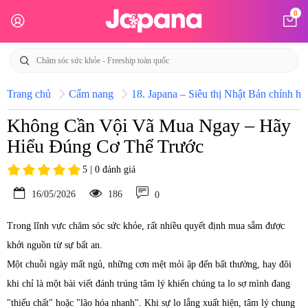
0
Trang chủ
Cẩm nang
18. Japana – Siêu thị Nhật Bản chính hã
Không Cần Vội Vã Mua Ngay – Hãy
Hiểu Đúng Cơ Thể Trước
5 | 0 đánh giá
16/05/2026
186
0
Trong lĩnh vực chăm sóc sức khỏe, rất nhiều quyết định mua sắm được
khởi nguồn từ sự bất an.
Một chuỗi ngày mất ngủ, những cơn mệt mỏi ập đến bất thường, hay đôi
khi chỉ là một bài viết đánh trúng tâm lý khiến chúng ta lo sợ mình đang
"thiếu chất" hoặc "lão hóa nhanh". Khi sự lo lắng xuất hiện, tâm lý chung