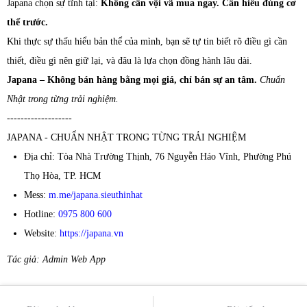
Japana chọn sự tĩnh tại:
Không cần vội vã mua ngay. Cần hiểu đúng cơ
thể trước.
Khi thực sự thấu hiểu bản thể của mình, bạn sẽ tự tin biết rõ điều gì cần
thiết, điều gì nên giữ lại, và đâu là lựa chọn đồng hành lâu dài.
Japana – Không bán hàng bằng mọi giá, chỉ bán sự an tâm.
Chuẩn
Nhật trong từng trải nghiệm.
-------------------
JAPANA - CHUẨN NHẬT TRONG TỪNG TRẢI NGHIỆM
Địa chỉ: Tòa Nhà Trường Thịnh, 76 Nguyễn Háo Vĩnh, Phường Phú
Thọ Hòa, TP. HCM
Mess:
m.me/japana.sieuthinhat
Hotline:
0975 800 600
Website:
https://japana.vn
Tác giả: Admin Web App