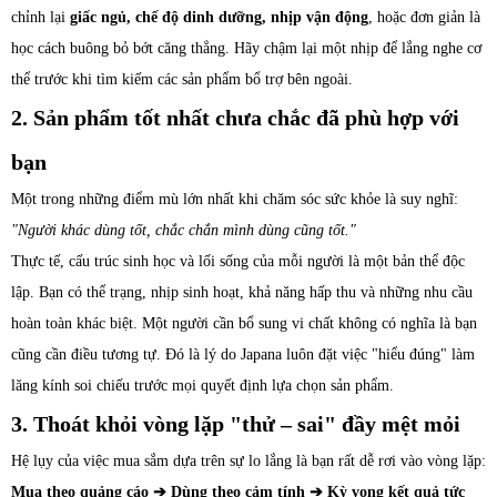
chỉnh lại
giấc ngủ, chế độ dinh dưỡng, nhịp vận động
, hoặc đơn giản là
học cách buông bỏ bớt căng thẳng. Hãy chậm lại một nhịp để lắng nghe cơ
thể trước khi tìm kiếm các sản phẩm bổ trợ bên ngoài.
2. Sản phẩm tốt nhất chưa chắc đã phù hợp với
bạn
Một trong những điểm mù lớn nhất khi chăm sóc sức khỏe là suy nghĩ:
"Người khác dùng tốt, chắc chắn mình dùng cũng tốt."
Thực tế, cấu trúc sinh học và lối sống của mỗi người là một bản thể độc
lập. Bạn có thể trạng, nhịp sinh hoạt, khả năng hấp thu và những nhu cầu
hoàn toàn khác biệt. Một người cần bổ sung vi chất không có nghĩa là bạn
cũng cần điều tương tự. Đó là lý do Japana luôn đặt việc "hiểu đúng" làm
lăng kính soi chiếu trước mọi quyết định lựa chọn sản phẩm.
3. Thoát khỏi vòng lặp "thử – sai" đầy mệt mỏi
Hệ lụy của việc mua sắm dựa trên sự lo lắng là bạn rất dễ rơi vào vòng lặp:
Mua theo quảng cáo ➔ Dùng theo cảm tính ➔ Kỳ vọng kết quả tức