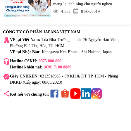
mang lại ánh sáng cho người nghèo
4.552
01/06/2019
CÔNG TY CỔ PHẦN JAPANA VIỆT NAM
apartment
VP tại Việt Nam:
Tòa Nhà Trường Thịnh, 76 Nguyễn Háo Vĩnh,
Phường Phú Thọ Hòa, TP. HCM
VP tại Nhật Bản:
Kanagawa Ken Ebina - Shi Nakana, Japan
headset_mic
Hotline CSKH:
0975 800 600
Hotline khiếu nại:
(028) 7108 8889
verified
Giấy CNĐKDN:
0313518985 - Sở KH & ĐT TP. HCM - Phòng
ĐKKD (Cấp ngày: 08/05/2023)
share
Kết nối với chúng tôi: