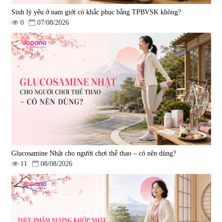
Sinh lý yếu ở nam giới có khắc phục bằng TPBVSK không?
0
07/08/2026
Viên uống hỗ trợ tăng cường
Viên uống chống lão hóa, tăng
sinh lý nam Fujina Monster Shot
sức khỏe Yangmiwa NMN 60
150 viên
viên
|
12.480
|
42.588
880.000 đ
5.500.000 đ
Glucosamine Nhật cho người chơi thể thao – có nên dùng?
11
08/08/2026
Viên uống phòng ngừa đột quỵ,
tai biến Nattokinase Nano
Premium 120 viên
|
149.877
2.290.000 đ