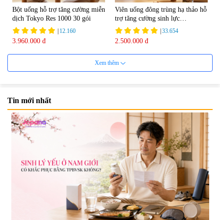
Bột uống hỗ trợ tăng cường miễn
Viên uống đông trùng hạ thảo hỗ
dịch Tokyo Res 1000 30 gói
trợ tăng cường sinh lực
Tohchukasou Premium Yo
|
12.160
|
33.654
Group 180 viên - Date 08/2027
3.960.000 đ
2.500.000 đ
Xem thêm
Tin mới nhất
Mặt Nạ Nichiei Bussan Nano
Viên uống bổ não Ribeto Shoji
NMN+ 3D Face Mask Luxury (8
Ichoha Ekisu Plus - 90 viên
miếng)
|
0
|
57.920
1.890.000 đ
1.450.000 đ