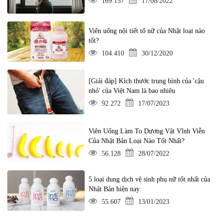
169.157
17/08/2022
Viên uống nội tiết tố nữ của Nhật loại nào
tốt?
104.410
30/12/2020
[Giải đáp] Kích thước trung bình của 'cậu
nhỏ' của Việt Nam là bao nhiêu
92.272
17/07/2023
Viên Uống Làm To Dương Vật Vĩnh Viễn
Của Nhật Bản Loại Nào Tốt Nhất?
56.128
28/07/2022
5 loại dung dịch vệ sinh phụ nữ tốt nhất của
Nhật Bản hiện nay
55.607
13/01/2023