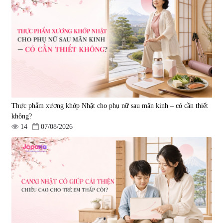
Viên uống hỗ trợ tăng cường
Viên uống đông trùng hạ thảo hỗ
sinh lý nam Testosterone Welson
trợ tăng cường sinh lực
For Men 60 viên
Tohchukasou Premium Yo
|
10.400
|
33.654
Group 180 viên - Date 08/2027
739.350 đ
2.500.000 đ
795.000 đ
Thực phẩm xương khớp Nhật cho phụ nữ sau mãn kinh – có cần thiết
không?
14
07/08/2026
Combo 2 Viên uống tăng cường
sinh lực nam giới Smart Power
120 viên
|
32.649
3.160.000 đ