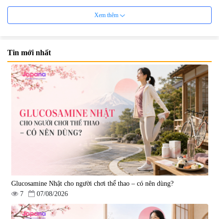
7%
Xem thêm
Tin mới nhất
Viên uống cải thiện nội tiết tố nữ
Viên uống hỗ trợ dưỡng thận và
Welson For Women Hàn Quốc
sinh lý nam Waki Kidney &
60 viên
Men`s 180 viên - Date 09/2027
|
10.560
|
4.899
739.350 đ
1.850.000 đ
795.000 đ
7%
Glucosamine Nhật cho người chơi thể thao – có nên dùng?
7
07/08/2026