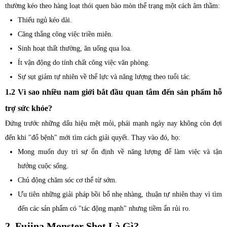
thường kéo theo hàng loạt thói quen bào mòn thể trạng một cách âm thầm:
Thiếu ngủ kéo dài.
Căng thẳng công việc triền miên.
Sinh hoạt thất thường, ăn uống qua loa.
Ít vận động do tính chất công việc văn phòng.
Sự sụt giảm tự nhiên về thể lực và năng lượng theo tuổi tác.
1.2 Vì sao nhiều nam giới bắt đầu quan tâm đến sản phẩm hỗ
trợ sức khỏe?
Đứng trước những dấu hiệu mệt mỏi, phái mạnh ngày nay không còn đợi
đến khi "đổ bệnh" mới tìm cách giải quyết. Thay vào đó, họ:
Mong muốn duy trì sự ổn định về năng lượng để làm việc và tận
hưởng cuộc sống.
Chủ động chăm sóc cơ thể từ sớm.
Ưu tiên những giải pháp bồi bổ nhẹ nhàng, thuận tự nhiên thay vì tìm
đến các sản phẩm có "tác động mạnh" nhưng tiềm ẩn rủi ro.
2. Fujina Monster Shot Là Gì?