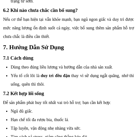
trạng từ sớm.
6.2 Khi nào chưa chắc cần bổ sung?
Nếu cơ thể bạn hiện tại vẫn khỏe mạnh, bạn ngủ ngon giấc và duy trì được
mức năng lượng ổn định suốt cả ngày, việc bổ sung thêm sản phẩm hỗ trợ
chưa chắc là điều cần thiết.
7. Hướng Dẫn Sử Dụng
7.1 Cách dùng
Dùng theo đúng liều lượng và hướng dẫn của nhà sản xuất.
Yếu tố cốt lõi là
duy trì đều đặn
thay vì sử dụng ngắt quãng, nhớ thì
uống, quên thì thôi.
7.2 Kết hợp lối sống
Để sản phẩm phát huy tốt nhất vai trò hỗ trợ, bạn cần kết hợp:
Ngủ đủ giấc.
Hạn chế tối đa rượu bia, thuốc lá.
Tập luyện, vận động nhẹ nhàng vừa sức.
Tìm cách xả stress, giảm căng thẳng kéo dài.