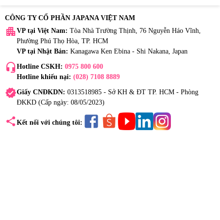
CÔNG TY CỔ PHẦN JAPANA VIỆT NAM
apartment
VP tại Việt Nam:
Tòa Nhà Trường Thịnh, 76 Nguyễn Háo Vĩnh,
Phường Phú Thọ Hòa, TP. HCM
VP tại Nhật Bản:
Kanagawa Ken Ebina - Shi Nakana, Japan
headset_mic
Hotline CSKH:
0975 800 600
Hotline khiếu nại:
(028) 7108 8889
verified
Giấy CNĐKDN:
0313518985 - Sở KH & ĐT TP. HCM - Phòng
ĐKKD (Cấp ngày: 08/05/2023)
share
Kết nối với chúng tôi: