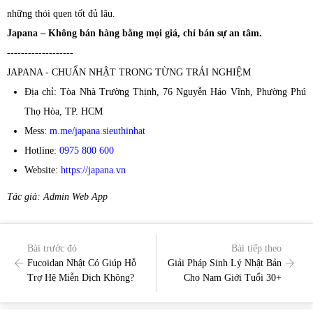
những thói quen tốt đủ lâu.
Japana – Không bán hàng bằng mọi giá, chỉ bán sự an tâm.
-------------------
JAPANA - CHUẨN NHẬT TRONG TỪNG TRẢI NGHIỆM
Địa chỉ: Tòa Nhà Trường Thịnh, 76 Nguyễn Háo Vĩnh, Phường Phú
Thọ Hòa, TP. HCM
Mess:
m.me/japana.sieuthinhat
Hotline:
0975 800 600
Website:
https://japana.vn
Tác giả: Admin Web App
Bài trước đó
Bài tiếp theo
Fucoidan Nhật Có Giúp Hỗ
Giải Pháp Sinh Lý Nhật Bản
Trợ Hệ Miễn Dịch Không?
Cho Nam Giới Tuổi 30+