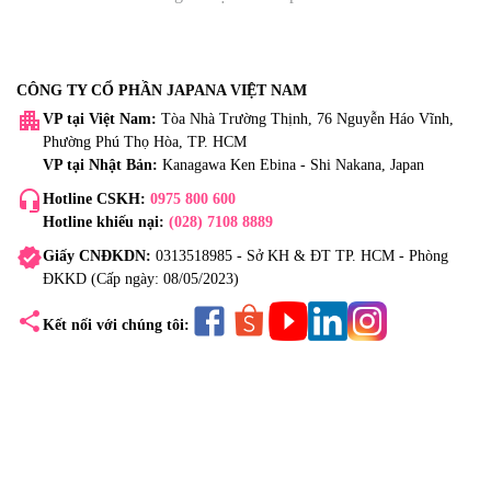
CÔNG TY CỔ PHẦN JAPANA VIỆT NAM
apartment
VP tại Việt Nam:
Tòa Nhà Trường Thịnh, 76 Nguyễn Háo Vĩnh,
Phường Phú Thọ Hòa, TP. HCM
VP tại Nhật Bản:
Kanagawa Ken Ebina - Shi Nakana, Japan
headset_mic
Hotline CSKH:
0975 800 600
Hotline khiếu nại:
(028) 7108 8889
verified
Giấy CNĐKDN:
0313518985 - Sở KH & ĐT TP. HCM - Phòng
ĐKKD (Cấp ngày: 08/05/2023)
share
Kết nối với chúng tôi: