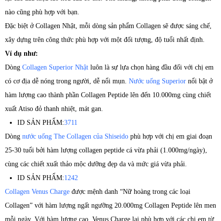
nào cũng phù hợp với bạn.
Đặc biệt ở Collagen Nhật, mỗi dòng sản phẩm Collagen sẽ được sáng chế,
xây dựng trên công thức phù hợp với một đối tượng, độ tuổi nhất định.
Ví dụ như:
Dòng
Collagen Superior Nhật
luôn là sự lựa chọn hàng đầu đối với chị em
có cơ địa dễ nóng trong người, dễ nổi mụn.
Nước uống Superior
nổi bật ở
hàm lượng cao thành phần Collagen Peptide lên đến 10.000mg cùng chiết
xuất Atiso đỏ thanh nhiệt, mát gan.
ID SẢN PHẨM:
3711
Dòng
nước uống The Collagen của Shiseido
phù hợp với chị em giai đoạn
25-30 tuổi bởi hàm lượng collagen peptide cá vừa phải (1.000mg/ngày),
cùng các chiết xuất thảo mộc dưỡng đẹp da và mức giá vừa phải.
ID SẢN PHẨM:
1242
Collagen Venus Charge
được mệnh danh “Nữ hoàng trong các loại
Collagen” với hàm lượng ngất ngưỡng 20.000mg Collagen Peptide lên men
mỗi ngày. Với hàm lượng cao, Venus Charge lại phù hợp với các chị em từ