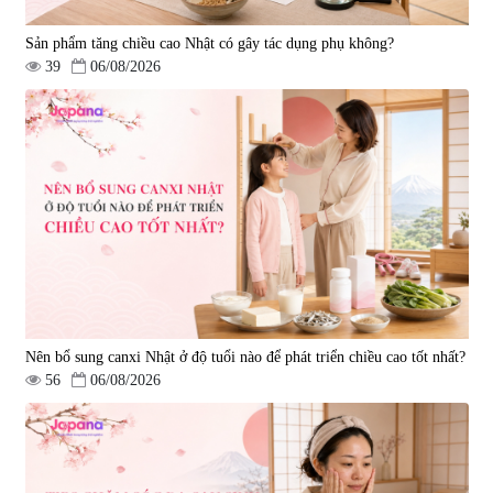
Sản phẩm tăng chiều cao Nhật có gây tác dụng phụ không?
39
06/08/2026
Bột uống trắng da, cải thiện đốm
nâu, da xỉn màu Kinohimitsu
Prowhite 8g x 30 gói - Date
|
1.364
11/2026
1.404.000 đ
Nên bổ sung canxi Nhật ở độ tuổi nào để phát triển chiều cao tốt nhất?
56
06/08/2026