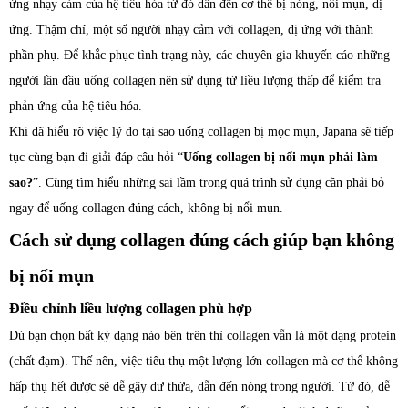
ứng nhạy cảm của hệ tiêu hóa từ đó dẫn đến cơ thể bị nóng, nổi mụn, dị
ứng. Thậm chí, một số người nhạy cảm với collagen, dị ứng với thành
phần phụ. Để khắc phục tình trạng này, các chuyên gia khuyến cáo những
người lần đầu uống collagen nên sử dụng từ liều lượng thấp để kiểm tra
phản ứng của hệ tiêu hóa.
Khi đã hiểu rõ việc lý do tại sao uống collagen bị mọc mụn, Japana sẽ tiếp
tục cùng bạn đi giải đáp câu hỏi “
Uống collagen bị nổi mụn phải làm
sao?
”. Cùng tìm hiểu những sai lầm trong quá trình sử dụng cần phải bỏ
ngay để uống collagen đúng cách, không bị nổi mụn.
Cách sử dụng collagen đúng cách giúp bạn không
bị nổi mụn
Điều chỉnh liều lượng collagen phù hợp
Dù bạn chọn bất kỳ dạng nào bên trên thì collagen vẫn là một dạng protein
(chất đạm). Thế nên, việc tiêu thụ một lượng lớn collagen mà cơ thể không
hấp thụ hết được sẽ dễ gây dư thừa, dẫn đến nóng trong người. Từ đó, dễ