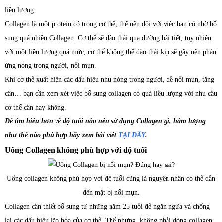
liều lượng.
Collagen là một protein có trong cơ thể, thế nên đối với việc bạn có nhỡ bổ
sung quá nhiều Collagen. Cơ thể sẽ đào thải qua đường bài tiết, tuy nhiên
với một liều lượng quá mức, cơ thể không thể đào thải kịp sẽ gây nên phản
ứng nóng trong người, nổi mụn.
Khi cơ thể xuất hiện các dấu hiệu như nóng trong người, dễ nổi mụn, tăng
cân… bạn cần xem xét việc bổ sung collagen có quá liều lượng với nhu cầu
cơ thể cần hay không.
Để tìm hiểu hơn về độ tuổi nào nên sử dụng Collagen gì, hàm lượng
như thế nào phù hợp hãy xem bài viết
TẠI ĐÂY
.
Uống Collagen không phù hợp với độ tuổi
Uống collagen không phù hợp với độ tuổi cũng là nguyên nhân có thể dẫn
đến mặt bị nổi mụn.
Collagen cần thiết bổ sung từ những năm 25 tuổi để ngăn ngừa và chống
lại các dấu hiệu lão hóa của cơ thể. Thế nhưng, không phải dòng collagen