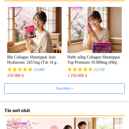
Bột Collagen Shinnippai Axit
Nước uống Collagen Shinnippai
Hyaluronic 2457mg (Túi 14 gói
Top Premium 10.000mg (Hộp
x 3g) - Date 04/2027
10 chai x 50ml)
|
14.800
|
12.320
250.000 đ
1.250.000 đ
Xem thêm
Tin mới nhất