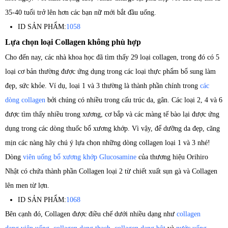
35-40 tuổi trở lên hơn các bạn nữ mới bắt đầu uống.
ID SẢN PHẨM:
1058
Lựa chọn loại Collagen không phù hợp
Cho đến nay, các nhà khoa học đã tìm thấy 29 loại collagen, trong đó có 5
loại cơ bản thường được ứng dụng trong các loại thực phẩm bổ sung làm
đẹp, sức khỏe. Ví dụ, loại 1 và 3 thường là thành phần chính trong
các
dòng collagen
bởi chúng có nhiều trong cấu trúc da, gân. Các loại 2, 4 và 6
được tìm thấy nhiều trong xương, cơ bắp và các màng tế bào lại được ứng
dụng trong các dòng thuốc bổ xương khớp. Vì vậy, để dưỡng da đẹp, căng
mịn các nàng hãy chú ý lựa chọn những dòng collagen loại 1 và 3 nhé!
Dòng
viên uống bổ xương khớp Glucosamine
của thương hiệu Orihiro
Nhật có chứa thành phần Collagen loại 2 từ chiết xuất sụn gà và Collagen
lên men từ lợn.
ID SẢN PHẨM:
1068
Bên cạnh đó, Collagen được điều chế dưới nhiều dạng như
collagen