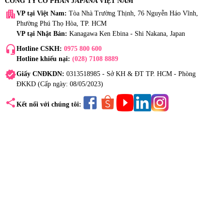
CÔNG TY CỔ PHẦN JAPANA VIỆT NAM
apartment
VP tại Việt Nam:
Tòa Nhà Trường Thịnh, 76 Nguyễn Háo Vĩnh,
Phường Phú Thọ Hòa, TP. HCM
VP tại Nhật Bản:
Kanagawa Ken Ebina - Shi Nakana, Japan
headset_mic
Hotline CSKH:
0975 800 600
Hotline khiếu nại:
(028) 7108 8889
verified
Giấy CNĐKDN:
0313518985 - Sở KH & ĐT TP. HCM - Phòng
ĐKKD (Cấp ngày: 08/05/2023)
share
Kết nối với chúng tôi: