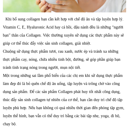
Khi bổ sung collagen bạn cần kết hợp với chế độ ăn và tập luyện hợp lý.
Vitamin C, E, Hyaluronic Acid hay cá hồi, đậu nành đều là những “người
bạn” thân của Collagen. Việc thường xuyên sử dụng các thực phẩm này sẽ
giúp cơ thể thúc đẩy việc sản sinh collagen, giải nhiệt.
Chuộng sử dụng thực phẩm tươi, rau xanh, nước ép và tránh xa những
thực phẩm cay, nóng, chứa nhiều tinh bột, đường, sẽ góp phần giúp bạn
tránh tình trạng nóng trong người, mụn nội tiết.
Một trong những sai lầm phổ biển của các chị em khi sử dụng thực phẩm
làm đẹp đó là bỏ quên chế độ ăn uống, tập luyện và trông chờ vào công
dụng sản phẩm. Để các sản phẩm Collagen phát huy tốt nhất công dụng,
thúc đẩy sản sinh collagen tự nhiên của cơ thể, bạn cần duy trì chế độ tập
luyện phù hợp. Nếu bạn không có quá nhiều thời gian đến phòng tập gym,
luyện thể hình, bạn vẫn có thể duy trì bằng các bài tập nhẹ, yoga, đi bộ,
chạy bộ.