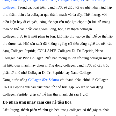
dạng viên uống
,
collagen dạng thạch
,
collagen dạng bột
và
nước uống
Collagen
. Trong các loại trên, dạng nước sẽ giúp tối ưu nhất khả năng hấp
thụ, thẩm thấu của collagen qua thành mạch và dạ dày. Thế nhưng, với
điều kiện hay di chuyển, công tác bạn cần một lựa chọn tiện lợi, dễ mang
theo có thể cân nhắc dạng viên uống, bột, hay thạch collagen.
Collagen thực tế là một phân tử lớn, khó hấp thụ vào cơ thể. Để cơ thể hấp
thụ được, các Nhà sản xuất đã không ngừng cải tiến công nghệ tạo nên các
dạng Collagen Peptide, COLLAPEP, Collagen Di-Tri Peptide, Nano
Collagen hay Pico Collagen. Nếu bạn mong muốn sử dụng collagen mang
lại hiệu quả nhanh hay chọn những dòng collagen dạng nước có cấu trúc
phân tử nhỏ như Collagen Di-Tri Peptide hay Nano Collagen.
Dòng nước uống
Collagen 82x Sakura
với thành phần chính là Collagen
Di-Tri Peptide với cấu trúc phân tử nhỏ hơn gấp 3-5 lần so với dạng
Collagen Peptide, giúp cơ thể hấp thụ nhanh chỉ sau 1 giờ.
Do phản ứng nhạy cảm của hệ tiêu hóa
Liều lượng, thành phần và phụ gia bên trong collagen có thể gây ra phản