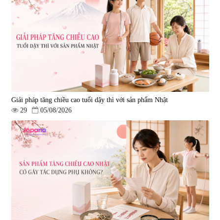
Nước uống đẹp da Collagen
Nước uống Collagen Kaza Rose
20000mg Plus (Hộp 10 chai x
Lady 5000mg (Hộp 10 chai x
50ml)
50ml)
|
789.120
|
67.440
1.200.000 đ
950.000 đ
Giải pháp tăng chiều cao tuổi dậy thì với sản phẩm Nhật
29
05/08/2026
Nước uống Collagen Shinnippai
Bột Collagen Green Herb
Top 5.000mg (Hộp 10 chai x
Kirehada Collagen Powder 100
50ml)
Green+ (Hộp 30 gói x 5g) - Date
|
128.720
|
336.320
12/2026
693.000 đ
1.290.000 đ