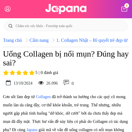
0
Trang chủ
Cẩm nang
1. Collagen Nhật – Bí quyết trẻ đẹp từ b
Uống Collagen bị nổi mụn? Đúng hay
sai?
5 | 0 đánh giá
13/10/2024
26.096
0
Cơn sốt làm đẹp từ
Collagen
đã trở thành xu hướng cho các quý cô mong
muốn làn da căng đầy, cơ thể khỏe khoắn, trẻ trung. Thế nhưng, nhiều
người gặp phải tình huống “dở khóc, dở cười” bởi da chưa thấy đẹp mà
mụn đã đầy mặt. Thực hư vấn đề này liệu có phải do Collagen có tác dụng
phụ? Đi cùng
Japana
giải mã về vấn đề uống collagen có nổi mụn không