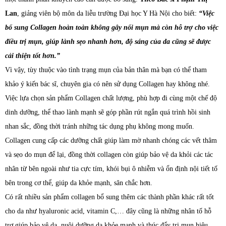
Lan
, giảng viên bộ môn da liễu trường Đại học Y Hà Nội cho biết:
“Việc
bổ sung Collagen hoàn toàn không gây nổi mụn mà còn hỗ trợ cho việc
điều trị mụn, giúp lành sẹo nhanh hơn, độ sáng của da cũng sẽ được
cải thiện tốt hơn.”
Vì vậy, tùy thuộc vào tình trạng mụn của bản thân mà bạn có thể tham
khảo ý kiến bác sĩ, chuyên gia có nên sử dụng Collagen hay không nhé.
Việc lựa chọn sản phẩm Collagen chất lượng, phù hợp đi cùng một chế độ
dinh dưỡng, thể thao lành mạnh sẽ góp phần rút ngắn quá trình hồi sinh
nhan sắc, đồng thời tránh những tác dụng phụ không mong muốn.
Collagen cung cấp các dưỡng chất giúp làm mờ nhanh chóng các vết thâm
và sẹo do mụn để lại, đồng thời collagen còn giúp bảo vệ da khỏi các tác
nhân từ bên ngoài như tia cực tím, khói bụi ô nhiễm và ổn định nội tiết tố
bên trong cơ thể, giúp da khỏe mạnh, săn chắc hơn.
Có rất nhiều sản phẩm collagen bổ sung thêm các thành phần khác rất tốt
cho da như hyaluronic acid, vitamin C,… đây cũng là những nhân tố hỗ
trợ giúp bảo vệ da, nuôi dưỡng da khỏe mạnh và thúc đẩy trị mụn hiệu