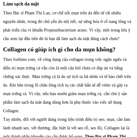
Làm sạch da mặt
Theo Bác sĩ Phạm Thị Lan, cơ chế nổi mụn trên da đến từ rất nhiều
nguyên nhân, trong đó chủ yếu do nội tiết, sự sừng hóa ở cổ nang lông và
phát triển của vi khuẩn Propionibacterium acnes. Vì vậy, một trong lưu ý
cần xem lại đầu tiên đó là bạn đã làm sạch da mặt đúng cách chưa?
Collagen có giúp ích gì cho da mụn không?
Theo forhims.com, về công dụng của collagen trong việc ngăn ngừa và
điều trị mụn trứng cá vẫn còn là một câu hỏi chưa có đáp án và bằng
chứng xác thực. Mụn trứng cá là do sự tích tụ bã nhờn và tế bào chết trên
da. Khi bên trong lỗ chân lông tích tụ các chất bẩn sẽ dễ viêm và gây ra
mụn trứng cá. Vì vậy, nếu bạn muốn giảm mụn trứng cá, cần chú ý sản
phẩm làm sạch da mặt đang dùng hơn là phụ thuộc vào việc sử dụng
Collagen.
Tuy nhiên, đối với người đang trong liệu trình điều trị sẹo, mụn, cần làm
lành nhanh sẹo, vết thương, đặc biệt là vết sẹo rỗ, sẹo lồi, Collagen lại là
một thành phần khuyến cáo cần được bổ sung.
Theo Bác sĩ Phạm Thị