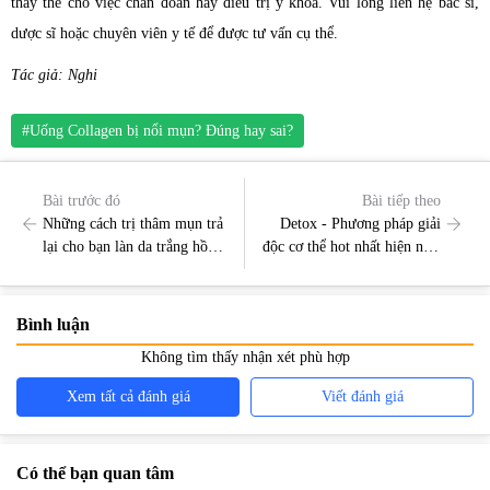
thay thế cho việc chẩn đoán hay điều trị y khoa. Vui lòng liên hệ bác sĩ,
dược sĩ hoặc chuyên viên y tế để được tư vấn cụ thể.
Tác giả: Nghi
#Uống Collagen bị nổi mụn? Đúng hay sai?
Bài trước đó
Bài tiếp theo
Những cách trị thâm mụn trả
Detox - Phương pháp giải
lại cho bạn làn da trắng hồng
độc cơ thể hot nhất hiện nay,
rạng rỡ
bạn biết gì về nó?
Bình luận
Không tìm thấy nhận xét phù hợp
Xem tất cả đánh giá
Viết đánh giá
Có thể bạn quan tâm