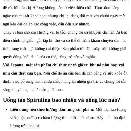
đề cốt lõi của chị Hương không nằm ở việc thiếu chất. Thực đơn hằng
ngày của chị rất khoa học, nhưng chị lại đang đối mặt với chuỗi ngày mất
ngủ kéo dài do áp lực công việc, dẫn đến suy nhược.
Thay vì bán cho chị Hương vài lọ tảo, chúng tôi đã khuyên chị nên ưu tiên
điều chỉnh lại giấc ngủ, tập hít thở và có thể đi thăm khám chuyên sâu nếu
tình trạng mất ngủ không cải thiện. Sản phẩm tốt đến mấy, nếu không giải
quyết đúng "nỗi đau" của cơ thể, cũng trở nên vô nghĩa.
Với Japana, một sản phẩm chỉ thực sự có giá trị khi nó phù hợp với
nhu cầu thật của bạn.
Nếu chế độ ăn của bạn đã cân bằng và sức khỏe ổn
định, việc bổ sung thêm chưa chắc mang lại nhiều giá trị, và chúng tôi sẵn
sàng khuyên bạn chưa cần phải mua.
Uống tảo Spirulina bao nhiêu và uống lúc nào?
Liều dùng nên theo hướng dẫn từng sản phẩm:
Mỗi loại tảo (dạng
viên, bột, nước) có hàm lượng tinh chất khác nhau. Hãy tuân thủ định
lượng trên bao bì.