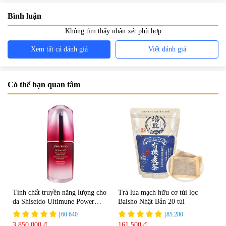
Dùng
Bình luận
Không tìm thấy nhận xét phù hợp
Xem tất cả đánh giá
Viết đánh giá
Có thể bạn quan tâm
Tinh chất truyền năng lượng cho
Trà lúa mạch hữu cơ túi lọc
da Shiseido Ultimune Power
Baisho Nhật Bản 20 túi
75ml
|
60.640
|
85.280
3.850.000 đ
161.500 đ