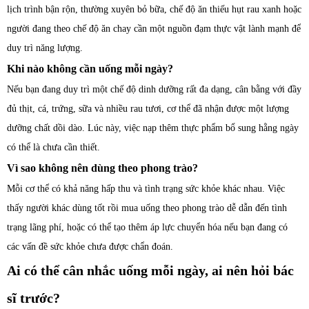
lịch trình bận rộn, thường xuyên bỏ bữa, chế độ ăn thiếu hụt rau xanh hoặc
người đang theo chế độ ăn chay cần một nguồn đạm thực vật lành mạnh để
duy trì năng lượng.
Khi nào không cần uống mỗi ngày?
Nếu bạn đang duy trì một chế độ dinh dưỡng rất đa dạng, cân bằng với đầy
đủ thịt, cá, trứng, sữa và nhiều rau tươi, cơ thể đã nhận được một lượng
dưỡng chất dồi dào. Lúc này, việc nạp thêm thực phẩm bổ sung hằng ngày
có thể là chưa cần thiết.
Vì sao không nên dùng theo phong trào?
Mỗi cơ thể có khả năng hấp thu và tình trạng sức khỏe khác nhau. Việc
thấy người khác dùng tốt rồi mua uống theo phong trào dễ dẫn đến tình
trạng lãng phí, hoặc có thể tạo thêm áp lực chuyển hóa nếu bạn đang có
các vấn đề sức khỏe chưa được chẩn đoán.
Ai có thể cân nhắc uống mỗi ngày, ai nên hỏi bác
sĩ trước?