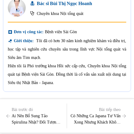
Bác sĩ Bùi Thị Ngọc Hoanh
Chuyên khoa Nội tổng quát
local_hospital
Đơn vị công tác:
Bệnh viện Sài Gòn
bubble_chart
Giới thiệu:
Tôi đã có hơn 30 năm kinh nghiệm khám và điều trị,
học tập và nghiên cứu chuyên sâu trong lĩnh vực Nội tổng quát và
Siêu âm Tim mạch.
Hiện tôi là Phó trưởng khoa Hồi sức cấp cứu, Chuyên khoa Nội tổng
quát tại Bệnh viện Sài Gòn. Đồng thời là cố vấn sản xuất nội dung tại
Siêu thị Nhật Bản - Japana.
Bài trước đó
Bài tiếp theo
Ai Nên Bổ Sung Tảo
Có Những Ca Japana Tư Vấn
Spirulina Nhật? Đối Tượng
Xong Nhưng Khách Không
Phù Hợp Và Lưu Ý Khi
Mua