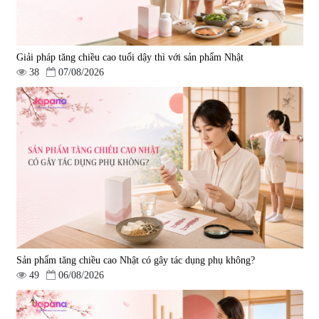
Giải pháp tăng chiều cao tuổi dậy thì với sản phẩm Nhật
38
07/08/2026
Viên uống hỗ trợ giấc ngủ Fujina
Viên uống phòng ngừa & hỗ trợ
Sleepy Nhật Bản 80 viên
điều trị đột quỵ Biken Kinase
Gold 60 viên
|
13.760
|
0
580.000 đ
1.570.000 đ
Sản phẩm tăng chiều cao Nhật có gây tác dụng phụ không?
49
06/08/2026