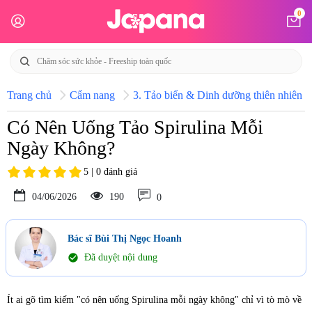
0
Trang chủ
Cẩm nang
3. Tảo biển & Dinh dưỡng thiên nhiên N
Có Nên Uống Tảo Spirulina Mỗi
Ngày Không?
5 | 0 đánh giá
04/06/2026
190
0
Bác sĩ Bùi Thị Ngọc Hoanh
check_circle
Đã duyệt nội dung
Ít ai gõ tìm kiếm "có nên uống Spirulina mỗi ngày không" chỉ vì tò mò về