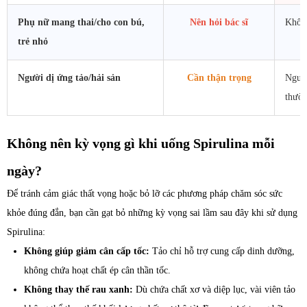
Phụ nữ mang thai/cho con bú,
Nên hỏi bác sĩ
Không
trẻ nhỏ
Người dị ứng tảo/hải sản
Cần thận trọng
Ngưng
thườn
Không nên kỳ vọng gì khi uống Spirulina mỗi
ngày?
Để tránh cảm giác thất vọng hoặc bỏ lỡ các phương pháp chăm sóc sức
khỏe đúng đắn, bạn cần gạt bỏ những kỳ vọng sai lầm sau đây khi sử dụng
Spirulina:
Không giúp giảm cân cấp tốc:
Tảo chỉ hỗ trợ cung cấp dinh dưỡng,
không chứa hoạt chất ép cân thần tốc.
Không thay thế rau xanh:
Dù chứa chất xơ và diệp lục, vài viên tảo