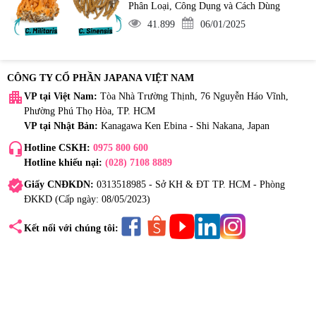
Phân Loại, Công Dụng và Cách Dùng
41.899
06/01/2025
CÔNG TY CỔ PHẦN JAPANA VIỆT NAM
apartment
VP tại Việt Nam:
Tòa Nhà Trường Thịnh, 76 Nguyễn Háo Vĩnh,
Phường Phú Thọ Hòa, TP. HCM
VP tại Nhật Bản:
Kanagawa Ken Ebina - Shi Nakana, Japan
headset_mic
Hotline CSKH:
0975 800 600
Hotline khiếu nại:
(028) 7108 8889
verified
Giấy CNĐKDN:
0313518985 - Sở KH & ĐT TP. HCM - Phòng
ĐKKD (Cấp ngày: 08/05/2023)
share
Kết nối với chúng tôi: