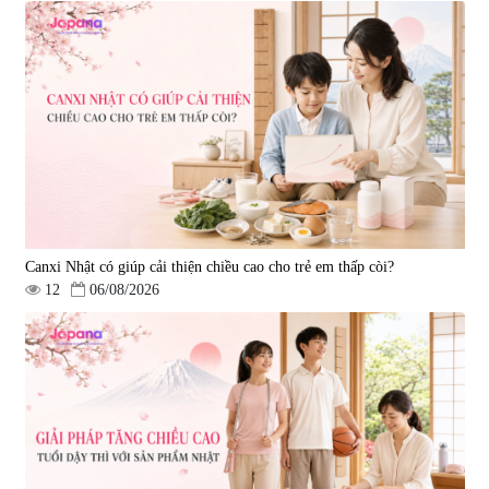
Tẩy tế bào chết Nichiei Bussan
Viên uống hỗ trợ bền thành
Nano NMN+ Peeling Gel
mạch, ngừa tai biến Elastin Plus
Luxury 200g
& Nattokinase Hokoen 80 viên
|
0
|
0
1.490.000 đ
980.000 đ
Canxi Nhật có giúp cải thiện chiều cao cho trẻ em thấp còi?
12
06/08/2026
Viên uống bổ gan Ribeto Shoji
Viên uống hỗ trợ cải thiện thoát
Hepaclean 60 viên
vị đĩa đệm Kyoto Has 30 viên
|
543.205
|
14.560
690.000 đ
1.600.000 đ