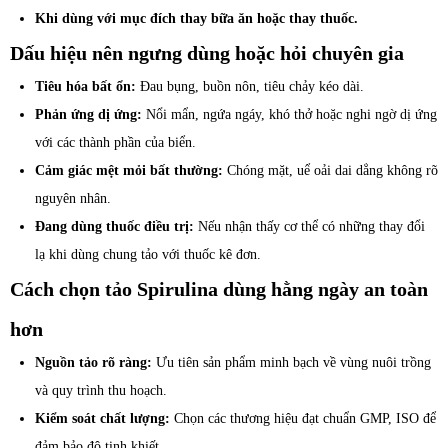
Khi dùng với mục đích thay bữa ăn hoặc thay thuốc.
Dấu hiệu nên ngưng dùng hoặc hỏi chuyên gia
Tiêu hóa bất ổn:
Đau bụng, buồn nôn, tiêu chảy kéo dài.
Phản ứng dị ứng:
Nổi mẩn, ngứa ngáy, khó thở hoặc nghi ngờ dị ứng
với các thành phần của biển.
Cảm giác mệt mỏi bất thường:
Chóng mặt, uể oải dai dẳng không rõ
nguyên nhân.
Đang dùng thuốc điều trị:
Nếu nhận thấy cơ thể có những thay đổi
lạ khi dùng chung tảo với thuốc kê đơn.
Cách chọn tảo Spirulina dùng hằng ngày an toàn
hơn
Nguồn tảo rõ ràng:
Ưu tiên sản phẩm minh bạch về vùng nuôi trồng
và quy trình thu hoạch.
Kiểm soát chất lượng:
Chọn các thương hiệu đạt chuẩn GMP, ISO để
đảm bảo độ tinh khiết.