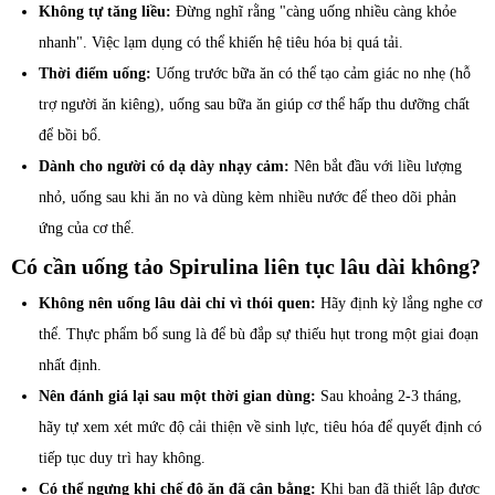
Không tự tăng liều:
Đừng nghĩ rằng "càng uống nhiều càng khỏe
nhanh". Việc lạm dụng có thể khiến hệ tiêu hóa bị quá tải.
Thời điểm uống:
Uống trước bữa ăn có thể tạo cảm giác no nhẹ (hỗ
trợ người ăn kiêng), uống sau bữa ăn giúp cơ thể hấp thu dưỡng chất
để bồi bổ.
Dành cho người có dạ dày nhạy cảm:
Nên bắt đầu với liều lượng
nhỏ, uống sau khi ăn no và dùng kèm nhiều nước để theo dõi phản
ứng của cơ thể.
Có cần uống tảo Spirulina liên tục lâu dài không?
Không nên uống lâu dài chỉ vì thói quen:
Hãy định kỳ lắng nghe cơ
thể. Thực phẩm bổ sung là để bù đắp sự thiếu hụt trong một giai đoạn
nhất định.
Nên đánh giá lại sau một thời gian dùng:
Sau khoảng 2-3 tháng,
hãy tự xem xét mức độ cải thiện về sinh lực, tiêu hóa để quyết định có
tiếp tục duy trì hay không.
Có thể ngưng khi chế độ ăn đã cân bằng:
Khi bạn đã thiết lập được