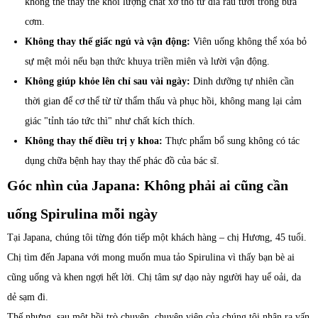
không thể thay thế khối lượng chất xơ thô từ đĩa rau tươi trong bữa
cơm.
Không thay thế giấc ngủ và vận động:
Viên uống không thể xóa bỏ
sự mệt mỏi nếu bạn thức khuya triền miên và lười vận động.
Không giúp khỏe lên chỉ sau vài ngày:
Dinh dưỡng tự nhiên cần
thời gian để cơ thể từ từ thẩm thấu và phục hồi, không mang lại cảm
giác "tỉnh táo tức thì" như chất kích thích.
Không thay thế điều trị y khoa:
Thực phẩm bổ sung không có tác
dụng chữa bệnh hay thay thế phác đồ của bác sĩ.
Góc nhìn của Japana: Không phải ai cũng cần
uống Spirulina mỗi ngày
Tại Japana, chúng tôi từng đón tiếp một khách hàng – chị Hương, 45 tuổi.
Chị tìm đến Japana với mong muốn mua tảo Spirulina vì thấy bạn bè ai
cũng uống và khen ngợi hết lời. Chị tâm sự dạo này người hay uể oải, da
dẻ sạm đi.
Thế nhưng, sau một hồi trò chuyện, chuyên viên của chúng tôi nhận ra vấn