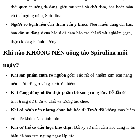
thói quen ăn uống đa dạng, giàu rau xanh và chất đạm, bạn hoàn toàn
có thể ngừng uống Spirulina.
Người có bệnh nền cần tham vấn y khoa:
Nếu muốn dùng dài hạn,
bạn cần sự đồng ý của bác sĩ để đảm bảo các chỉ số xét nghiệm (gan,
thận) không bị ảnh hưởng.
Khi nào KHÔNG NÊN uống tảo Spirulina mỗi
ngày?
Khi sản phẩm chưa rõ nguồn gốc:
Tảo rất dễ nhiễm kim loại nặng
nếu nuôi trồng ở vùng nước ô nhiễm.
Khi đang dùng nhiều thực phẩm bổ sung cùng lúc:
Dễ dẫn đến
tình trạng dư thừa vi chất và tương tác chéo.
Khi có bệnh nền nhưng chưa hỏi bác sĩ:
Tuyệt đối không mạo hiểm
với sức khỏe của chính mình.
Khi cơ thể có dấu hiệu khó chịu:
Bất kỳ sự mẫn cảm nào cũng là tín
hiệu để bạn tạm ngưng ngay lập tức.