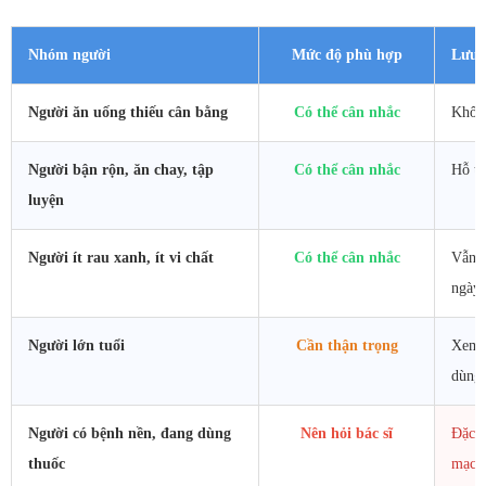
Nhóm người
Mức độ phù hợp
Lưu 
Người ăn uống thiếu cân bằng
Có thể cân nhắc
Không
Người bận rộn, ăn chay, tập
Có thể cân nhắc
Hỗ tr
luyện
Người ít rau xanh, ít vi chất
Có thể cân nhắc
Vẫn c
ngày.
Người lớn tuổi
Cần thận trọng
Xem x
dùng.
Người có bệnh nền, đang dùng
Nên hỏi bác sĩ
Đặc b
thuốc
mạch