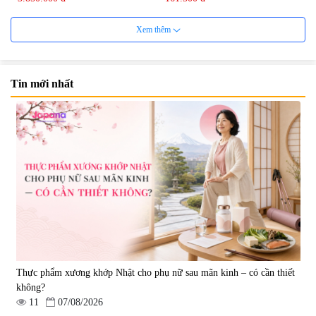
Xem thêm
Tin mới nhất
Viên uống bổ não Ribeto Shoji
Viên nang uống cải thiện thị lực,
Ichoha Ekisu Plus - 90 viên
trí nhớ DHA + EPA + Flaxseed
Oil 30 viên/gói - Date 02/2027
|
57.920
|
52.346
1.450.000 đ
225.000 đ
Thực phẩm xương khớp Nhật cho phụ nữ sau mãn kinh – có cần thiết
không?
11
07/08/2026