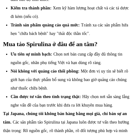
Kiểm tra thành phần:
Xem kỹ hàm lượng hoạt chất và các tá dược
đi kèm (nếu có).
Tránh sản phẩm quảng cáo quá mức:
Tránh xa các sản phẩm hứa
hẹn "chữa bách bệnh" hay "thải độc thần tốc".
Mua tảo Spirulina ở đâu để an tâm?
Ưu tiên sự minh bạch:
Chọn nơi bán cung cấp đầy đủ thông tin
nguồn gốc, nhãn phụ tiếng Việt và hạn dùng rõ ràng.
Nói không với quảng cáo thổi phồng:
Một đơn vị uy tín sẽ biết rõ
giới hạn của thực phẩm bổ sung và không bao giờ quảng cáo chúng
như thuốc chữa bệnh.
Cần được tư vấn theo tình trạng thật:
Hãy chọn nơi sẵn sàng lắng
nghe vấn đề của bạn trước khi đưa ra lời khuyên mua hàng.
Tại Japana, chúng tôi không bán hàng bằng mọi giá, chỉ bán sự an
tâm.
Các sản phẩm tảo Spirulina tại Japana luôn được tư vấn theo hướng
thận trọng: Rõ nguồn gốc, rõ thành phần, rõ đối tượng phù hợp và minh