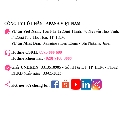
CÔNG TY CỔ PHẦN JAPANA VIỆT NAM
apartment
VP tại Việt Nam:
Tòa Nhà Trường Thịnh, 76 Nguyễn Háo Vĩnh,
Phường Phú Thọ Hòa, TP. HCM
VP tại Nhật Bản:
Kanagawa Ken Ebina - Shi Nakana, Japan
headset_mic
Hotline CSKH:
0975 800 600
Hotline khiếu nại:
(028) 7108 8889
verified
Giấy CNĐKDN:
0313518985 - Sở KH & ĐT TP. HCM - Phòng
ĐKKD (Cấp ngày: 08/05/2023)
share
Kết nối với chúng tôi: