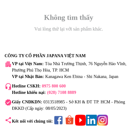
Không tìm thấy
Vui lòng thử lại với sản phẩm khác.
CÔNG TY CỔ PHẦN JAPANA VIỆT NAM
apartment
VP tại Việt Nam:
Tòa Nhà Trường Thịnh, 76 Nguyễn Háo Vĩnh,
Phường Phú Thọ Hòa, TP. HCM
VP tại Nhật Bản:
Kanagawa Ken Ebina - Shi Nakana, Japan
headset_mic
Hotline CSKH:
0975 800 600
Hotline khiếu nại:
(028) 7108 8889
verified
Giấy CNĐKDN:
0313518985 - Sở KH & ĐT TP. HCM - Phòng
ĐKKD (Cấp ngày: 08/05/2023)
share
Kết nối với chúng tôi: