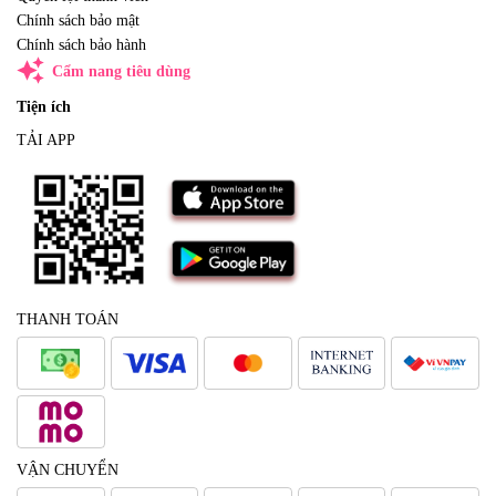
Chính sách bảo mật
Chính sách bảo hành
auto_awesome
Cẩm nang tiêu dùng
Tiện ích
TẢI APP
THANH TOÁN
VẬN CHUYỂN