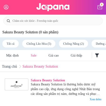
0
Sakura Beauty Solution
(0 sản phẩm)
Tất cả
Chống Lão Hóa (5)
Chống Nắng (2)
Dưỡng 
filter_alt
Mặc định
Sale
Giá cao
Giá thấp
Trang chủ
Sakura Beauty Solution
Sakura Beauty Solution
Sakura Beauty Solution là thương hiệu dược mỹ
phẩm cao cấp, ứng dụng công nghệ Nhật Bản trong
các dòng sản phẩm trị nám, dưỡng trắng và phục
hồi da. Thành phần an toàn, hiệu quả rõ rệt, được
Xem thêm
các spa và chuyên gia da liễu tin dùng.