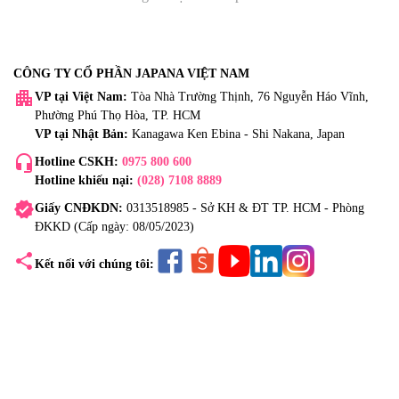
CÔNG TY CỔ PHẦN JAPANA VIỆT NAM
apartment
VP tại Việt Nam:
Tòa Nhà Trường Thịnh, 76 Nguyễn Háo Vĩnh,
Phường Phú Thọ Hòa, TP. HCM
VP tại Nhật Bản:
Kanagawa Ken Ebina - Shi Nakana, Japan
headset_mic
Hotline CSKH:
0975 800 600
Hotline khiếu nại:
(028) 7108 8889
verified
Giấy CNĐKDN:
0313518985 - Sở KH & ĐT TP. HCM - Phòng
ĐKKD (Cấp ngày: 08/05/2023)
share
Kết nối với chúng tôi: