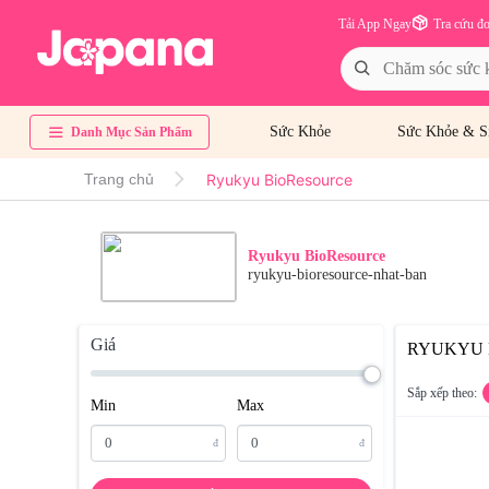
Tải App Ngay
Tra cứu đ
Sức Khỏe
Sức Khỏe & S
Danh Mục Sản Phẩm
Ryukyu BioResource
Trang chủ
Ryukyu BioResource
ryukyu-bioresource-nhat-ban
Giá
RYUKYU 
Sắp xếp theo:
Min
Max
đ
đ