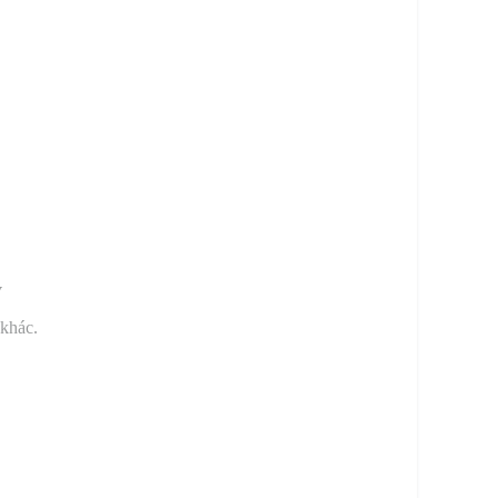
y
 khác.