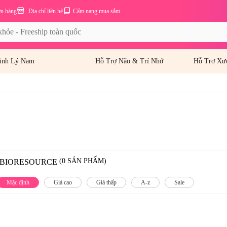
ơn hàng
Địa chỉ liên hệ
Cẩm nang mua sắm
inh Lý Nam
Hỗ Trợ Não & Trí Nhớ
Hỗ Trợ Xư
(0 SẢN PHẨM)
BIORESOURCE
Mặc định
Giá cao
Giá thấp
A-z
Sale