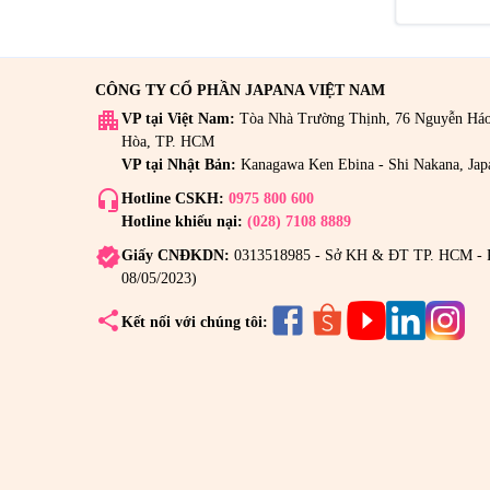
CÔNG TY CỔ PHẦN JAPANA VIỆT NAM
apartment
VP tại Việt Nam:
Tòa Nhà Trường Thịnh, 76 Nguyễn Há
Hòa, TP. HCM
VP tại Nhật Bản:
Kanagawa Ken Ebina - Shi Nakana, Jap
headset_mic
Hotline CSKH:
0975 800 600
Hotline khiếu nại:
(028) 7108 8889
verified
Giấy CNĐKDN:
0313518985 - Sở KH & ĐT TP. HCM - 
08/05/2023)
share
Kết nối với chúng tôi: