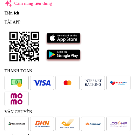
auto_awesome
Cẩm nang tiêu dùng
Tiện ích
TẢI APP
THANH TOÁN
VẬN CHUYỂN