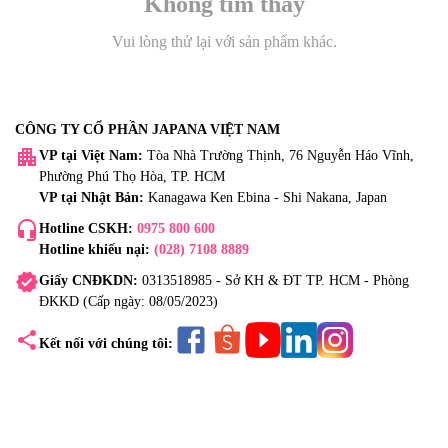
Không tìm thấy
Vui lòng thử lại với sản phẩm khác.
CÔNG TY CỔ PHẦN JAPANA VIỆT NAM
apartment
VP tại Việt Nam:
Tòa Nhà Trường Thịnh, 76 Nguyễn Háo Vĩnh,
Phường Phú Thọ Hòa, TP. HCM
VP tại Nhật Bản:
Kanagawa Ken Ebina - Shi Nakana, Japan
headset_mic
Hotline CSKH:
0975 800 600
Hotline khiếu nại:
(028) 7108 8889
verified
Giấy CNĐKDN:
0313518985 - Sở KH & ĐT TP. HCM - Phòng
ĐKKD (Cấp ngày: 08/05/2023)
share
Kết nối với chúng tôi: