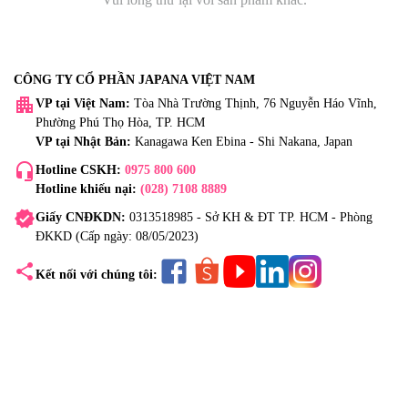
CÔNG TY CỔ PHẦN JAPANA VIỆT NAM
apartment
VP tại Việt Nam:
Tòa Nhà Trường Thịnh, 76 Nguyễn Háo Vĩnh,
Phường Phú Thọ Hòa, TP. HCM
VP tại Nhật Bản:
Kanagawa Ken Ebina - Shi Nakana, Japan
headset_mic
Hotline CSKH:
0975 800 600
Hotline khiếu nại:
(028) 7108 8889
verified
Giấy CNĐKDN:
0313518985 - Sở KH & ĐT TP. HCM - Phòng
ĐKKD (Cấp ngày: 08/05/2023)
share
Kết nối với chúng tôi: