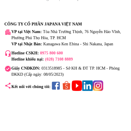
CÔNG TY CỔ PHẦN JAPANA VIỆT NAM
apartment
VP tại Việt Nam:
Tòa Nhà Trường Thịnh, 76 Nguyễn Háo Vĩnh,
Phường Phú Thọ Hòa, TP. HCM
VP tại Nhật Bản:
Kanagawa Ken Ebina - Shi Nakana, Japan
headset_mic
Hotline CSKH:
0975 800 600
Hotline khiếu nại:
(028) 7108 8889
verified
Giấy CNĐKDN:
0313518985 - Sở KH & ĐT TP. HCM - Phòng
ĐKKD (Cấp ngày: 08/05/2023)
share
Kết nối với chúng tôi: