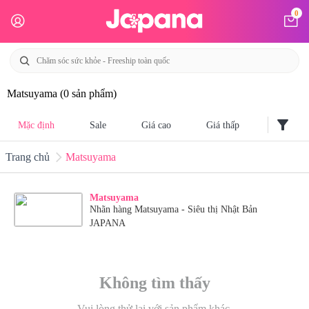
0
Matsuyama
(0 sản phẩm)
filter_alt
Mặc định
Sale
Giá cao
Giá thấp
Trang chủ
Matsuyama
Matsuyama
Nhãn hàng Matsuyama - Siêu thị Nhật Bản
JAPANA
Không tìm thấy
Vui lòng thử lại với sản phẩm khác.