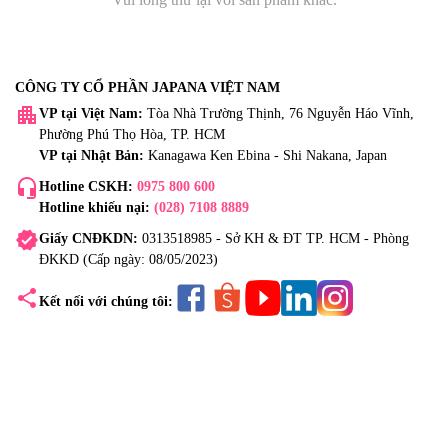
CÔNG TY CỔ PHẦN JAPANA VIỆT NAM
apartment
VP tại Việt Nam:
Tòa Nhà Trường Thịnh, 76 Nguyễn Háo Vĩnh,
Phường Phú Thọ Hòa, TP. HCM
VP tại Nhật Bản:
Kanagawa Ken Ebina - Shi Nakana, Japan
headset_mic
Hotline CSKH:
0975 800 600
Hotline khiếu nại:
(028) 7108 8889
verified
Giấy CNĐKDN:
0313518985 - Sở KH & ĐT TP. HCM - Phòng
ĐKKD (Cấp ngày: 08/05/2023)
share
Kết nối với chúng tôi: