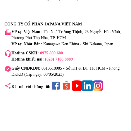
CÔNG TY CỔ PHẦN JAPANA VIỆT NAM
apartment
VP tại Việt Nam:
Tòa Nhà Trường Thịnh, 76 Nguyễn Háo Vĩnh,
Phường Phú Thọ Hòa, TP. HCM
VP tại Nhật Bản:
Kanagawa Ken Ebina - Shi Nakana, Japan
headset_mic
Hotline CSKH:
0975 800 600
Hotline khiếu nại:
(028) 7108 8889
verified
Giấy CNĐKDN:
0313518985 - Sở KH & ĐT TP. HCM - Phòng
ĐKKD (Cấp ngày: 08/05/2023)
share
Kết nối với chúng tôi: