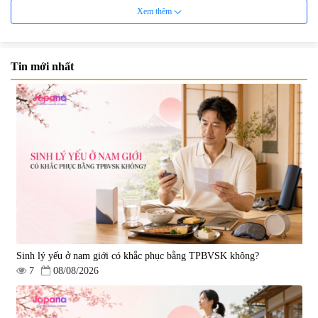
Xem thêm
Tin mới nhất
Viên uống bổ não Ribeto Shoji
Viên nang uống cải thiện thị lực,
Ichoha Ekisu Plus - 90 viên
trí nhớ DHA + EPA + Flaxseed
Oil 30 viên/gói - Date 02/2027
|
57.920
|
52.346
1.450.000 đ
225.000 đ
Sinh lý yếu ở nam giới có khắc phục bằng TPBVSK không?
7
08/08/2026
Tẩy tế bào chết Nichiei Bussan
Viên uống hỗ trợ bền thành