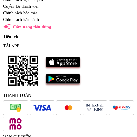
Quyền lợi thành viên
Chính sách bảo mật
Chính sách bảo hành
auto_awesome
Cẩm nang tiêu dùng
Tiện ích
TẢI APP
THANH TOÁN