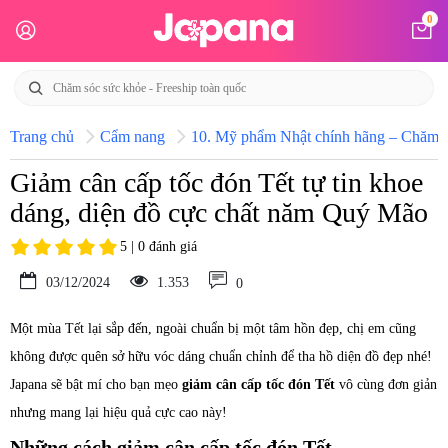
0
Trang chủ
Cẩm nang
10. Mỹ phẩm Nhật chính hãng – Chăm só
Giảm cân cấp tốc đón Tết tự tin khoe
dáng, diện đồ cực chất năm Quý Mão
5 | 0 đánh giá
03/12/2024
1.353
0
Một mùa Tết lại sắp đến, ngoài chuẩn bị một tâm hồn đẹp, chị em cũng
không được quên sở hữu vóc dáng chuẩn chỉnh để tha hồ diện đồ đẹp nhé!
Japana sẽ bật mí cho bạn mẹo
giảm cân cấp tốc đón Tết
vô cùng đơn giản
nhưng mang lại hiệu quả cực cao này!
Những cách giảm cân cấp tốc đón Tết