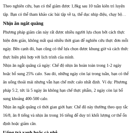
Theo nghiên cứu, bạn có thể giảm được 1,8kg sau 10 tuần kiên trì luyện
tập. Bạn có thể tham khảo các bài tập về tạ, thể dục nhịp điệu, chạy bộ…
Nhịn ăn ngắt quãng
Phương pháp giảm cân này rất được nhiều người lựa chọn bởi cách thực
hiện đơn giản, không mất quá nhiều thời gian để nghiên cứu thực đơn mỗi
ngày. Bên cạnh đó, bạn cũng có thể lựa chọn được khung giờ và cách thức
thực hiện phù hợp với lịch trình của mình.
Nhịn ăn ngắt quãng cả ngày: Chế độ nhịn ăn hoàn toàn trong 1-2 ngày
hoặc bổ sung 25% calo. Sau đó, những ngày còn lại trong tuần, bạn có thể
ăn uống thoải mái nhưng vẫn hạn chế mức calo nhất định. Ví dụ: Phương
pháp 5:2, tức là 5 ngày ăn không hạn chế thực phẩm, 2 ngày còn lại bổ
sung khoảng 400-500 calo.
Nhịn ăn ngắt quãng có thời gian giới hạn: Chế độ này thường theo quy tắc
16/8, ăn 8 tiếng và nhịn ăn trong 16 tiếng để duy trì khối lượng cơ thể ổn
định hoặc giảm cân.
Uống trà xanh hoặc cà phê