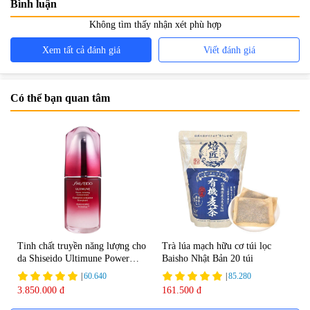
Bình luận
Không tìm thấy nhận xét phù hợp
Xem tất cả đánh giá
Viết đánh giá
Có thể bạn quan tâm
Tinh chất truyền năng lượng cho
Trà lúa mạch hữu cơ túi lọc
da Shiseido Ultimune Power
Baisho Nhật Bản 20 túi
75ml
|
60.640
|
85.280
3.850.000 đ
161.500 đ