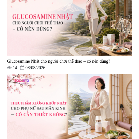
Nano NMN+ Peeling Gel
mạch, ngừa tai biến Elastin Plus
Luxury 200g
& Nattokinase Hokoen 80 viên
|
0
|
0
1.490.000 đ
980.000 đ
Glucosamine Nhật cho người chơi thể thao – có nên dùng?
14
08/08/2026
Viên uống bổ gan Ribeto Shoji
Viên uống hỗ trợ cải thiện thoát
Hepaclean 60 viên
vị đĩa đệm Kyoto Has 30 viên
|
543.205
|
14.560
690.000 đ
1.600.000 đ