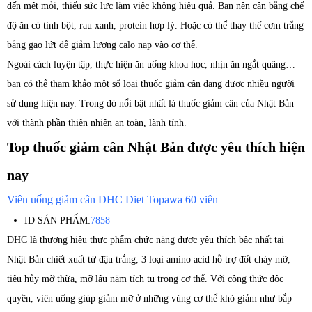
đến mệt mỏi, thiếu sức lực làm việc không hiệu quả. Bạn nên cân bằng chế
độ ăn có tinh bột, rau xanh, protein hợp lý. Hoặc có thể thay thế cơm trắng
bằng gạo lứt để giảm lượng calo nạp vào cơ thể.
Ngoài cách luyện tập, thực hiện ăn uống khoa học, nhịn ăn ngắt quãng…
bạn có thể tham khảo một số loại thuốc giảm cân đang được nhiều người
sử dụng hiện nay. Trong đó nổi bật nhất là thuốc giảm cân của Nhật Bản
với thành phần thiên nhiên an toàn, lành tính.
Top thuốc giảm cân Nhật Bản được yêu thích hiện
nay
Viên uống giảm cân DHC Diet Topawa 60 viên
ID SẢN PHẨM:
7858
DHC là thương hiệu thực phẩm chức năng được yêu thích bậc nhất tại
Nhật Bản chiết xuất từ đậu trắng, 3 loại amino acid hỗ trợ đốt cháy mỡ,
tiêu hủy mỡ thừa, mỡ lâu năm tích tụ trong cơ thể. Với công thức độc
quyền, viên uống giúp giảm mỡ ở những vùng cơ thể khó giảm như bắp