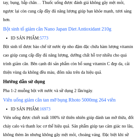
tay, bụng, bắp chân… Thuốc uống được đánh giá không gây mệt mỏi,
ngược lại còn cung cấp đầy đủ năng lượng giúp bạn khỏe mạnh, tươi sáng
hơn.
Bột sinh tố giảm cân Nano Japan Diet Antioxidant 210g
ID SẢN PHẨM:
5773
Bột sinh tố được bào chế từ nước ép nho đậm đặc chứa hàm lượng vitamin
cao giúp cung cấp đầy đủ năng lượng, dưỡng chất hỗ trợ nhiều cho quá
trình giảm cân. Bên cạnh đó sản phẩm còn bổ sung vitamin C đẹp da, cải
thiện vùng da không đều màu, đốm nâu trên da hiệu quả.
Hướng dẫn sử dụng
Pha 1-2 muỗng bột với nước và sử dụng 2 lần/ngày.
Viên uống giảm cân tan mỡ bụng Rhoto 5000mg 264 viên
ID SẢN PHẨM:
16973
Viên uống được chiết xuất 100% từ thiên nhiên giúp đánh tan mỡ thừa, đốt
cháy calo và thanh lọc cơ thể hiệu quả. Sản phẩm giúp tạo cảm giác no lâu,
không thèm ăn nhưng không gây mệt mỏi, choáng váng. Đặc biệt khi sử