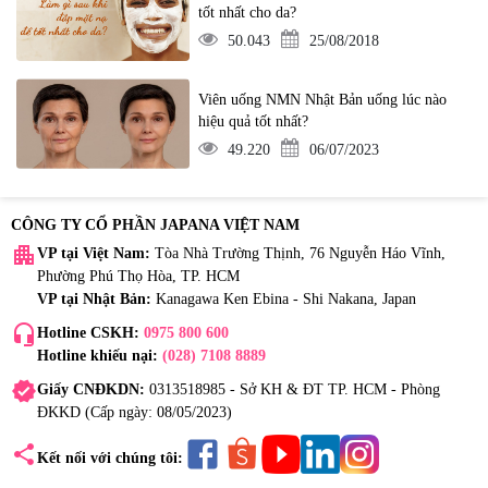
tốt nhất cho da?
50.043
25/08/2018
Viên uống NMN Nhật Bản uống lúc nào
hiệu quả tốt nhất?
49.220
06/07/2023
CÔNG TY CỔ PHẦN JAPANA VIỆT NAM
apartment
VP tại Việt Nam:
Tòa Nhà Trường Thịnh, 76 Nguyễn Háo Vĩnh,
Phường Phú Thọ Hòa, TP. HCM
VP tại Nhật Bản:
Kanagawa Ken Ebina - Shi Nakana, Japan
headset_mic
Hotline CSKH:
0975 800 600
Hotline khiếu nại:
(028) 7108 8889
verified
Giấy CNĐKDN:
0313518985 - Sở KH & ĐT TP. HCM - Phòng
ĐKKD (Cấp ngày: 08/05/2023)
share
Kết nối với chúng tôi: