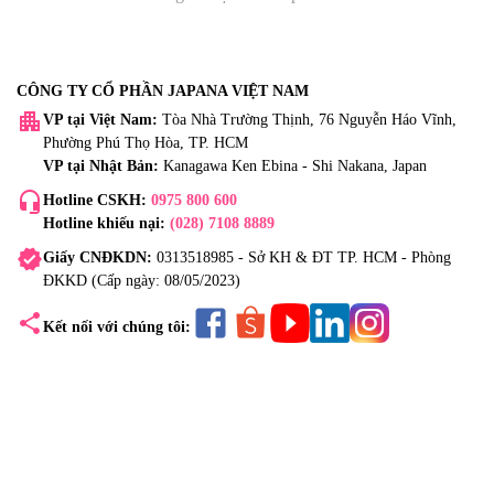
CÔNG TY CỔ PHẦN JAPANA VIỆT NAM
apartment
VP tại Việt Nam:
Tòa Nhà Trường Thịnh, 76 Nguyễn Háo Vĩnh,
Phường Phú Thọ Hòa, TP. HCM
VP tại Nhật Bản:
Kanagawa Ken Ebina - Shi Nakana, Japan
headset_mic
Hotline CSKH:
0975 800 600
Hotline khiếu nại:
(028) 7108 8889
verified
Giấy CNĐKDN:
0313518985 - Sở KH & ĐT TP. HCM - Phòng
ĐKKD (Cấp ngày: 08/05/2023)
share
Kết nối với chúng tôi: