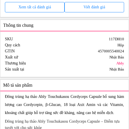
Xem tất cả đánh giá
Viết đánh giá
Thông tin chung
SKU
117DH10
Quy cách
Hộp
GTIN
4570005540024
Xuất xứ
Nhật Bản
Thương hiệu
Ably
Sản xuất tại
Nhật Bản
Mô tả sản phẩm
Đông trùng hạ thảo Ably Touchukasou Cordyceps Capsule bổ sung hàm
lượng cao Cordycepin, β-Glucan, 18 loại Axit Amin và các Vitamin,
khoáng chất giúp hỗ trợ tăng sức đề kháng, nâng cao hệ miễn dịch.
Đông trùng hạ thảo Ably Touchukasou Cordyceps Capsule – Điểm tựa
tuyệt vời cho sức khỏe