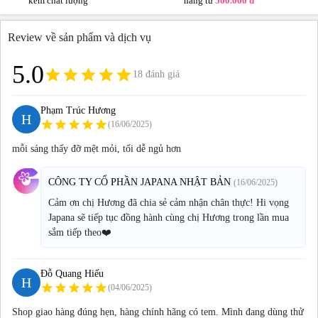
kém chất lượng
hàng từ
500.000 đ
Review về sản phẩm và dịch vụ
5.0
grade
grade
grade
grade
grade
18 đánh giá
Phạm Trúc Hương
H
star
star
star
star
star
(16/06/2025)
mỗi sáng thấy đỡ mệt mỏi, tối dễ ngủ hơn
CÔNG TY CỔ PHẦN JAPANA NHẬT BẢN
(16/06/2025)
Cảm ơn chị Hương đã chia sẻ cảm nhận chân thực! Hi vọng
Japana sẽ tiếp tục đồng hành cùng chị Hương trong lần mua
sắm tiếp theo❤️
Đỗ Quang Hiếu
H
star
star
star
star
star
(04/06/2025)
Shop giao hàng đúng hẹn, hàng chính hãng có tem. Mình đang dùng thử