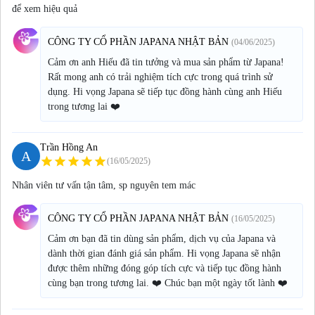
để xem hiệu quả
CÔNG TY CỔ PHẦN JAPANA NHẬT BẢN
(04/06/2025)
Cảm ơn anh Hiếu đã tin tưởng và mua sản phẩm từ Japana!
Rất mong anh có trải nghiệm tích cực trong quá trình sử
dụng. Hi vọng Japana sẽ tiếp tục đồng hành cùng anh Hiếu
trong tương lai ❤️
Trần Hồng An
A
star
star
star
star
star
(16/05/2025)
Nhân viên tư vấn tận tâm, sp nguyên tem mác
CÔNG TY CỔ PHẦN JAPANA NHẬT BẢN
(16/05/2025)
Cảm ơn bạn đã tin dùng sản phẩm, dịch vụ của Japana và
dành thời gian đánh giá sản phẩm. Hi vọng Japana sẽ nhận
được thêm những đóng góp tích cực và tiếp tục đồng hành
cùng bạn trong tương lai. ❤️ Chúc bạn một ngày tốt lành ❤️