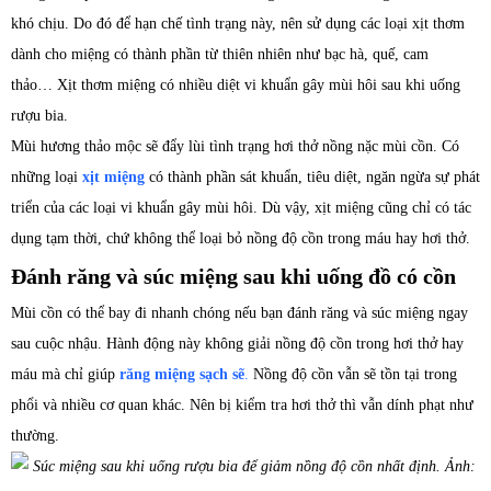
khó chịu. Do đó để hạn chế tình trạng này, nên sử dụng các loại xịt thơm
dành cho miệng có thành phần từ thiên nhiên như bạc hà, quế, cam
thảo… Xịt thơm miệng có nhiều diệt vi khuẩn gây mùi hôi sau khi uống
rượu bia.
Mùi hương thảo mộc sẽ đẩy lùi tình trạng hơi thở nồng nặc mùi cồn. Có
những loại
xịt miệng
có thành phần sát khuẩn, tiêu diệt, ngăn ngừa sự phát
triển của các loại vi khuẩn gây mùi hôi. Dù vậy, xịt miệng cũng chỉ có tác
dụng tạm thời, chứ không thể loại bỏ nồng độ cồn trong máu hay hơi thở.
Đánh răng và súc miệng sau khi uống đồ có cồn
Mùi cồn có thể bay đi nhanh chóng nếu bạn đánh răng và súc miệng ngay
sau cuộc nhậu. Hành động này không giải nồng độ cồn trong hơi thở hay
máu mà chỉ giúp
răng miệng sạch sẽ
.
Nồng độ cồn vẫn sẽ tồn tại trong
phổi và nhiều cơ quan khác. Nên bị kiểm tra hơi thở thì vẫn dính phạt như
thường.