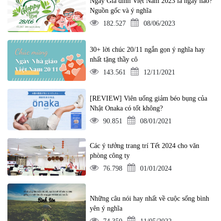
Ngày Gia đình Việt Nam 2023 là ngày nào?
Nguồn gốc và ý nghĩa
182.527
08/06/2023
30+ lời chúc 20/11 ngắn gọn ý nghĩa hay
nhất tặng thầy cô
143.561
12/11/2021
[REVIEW] Viên uống giảm béo bụng của
Nhật Onaka có tốt không?
90.851
08/01/2021
Các ý tưởng trang trí Tết 2024 cho văn
phòng công ty
76.798
01/01/2024
Những câu nói hay nhất về cuộc sống bình
yên ý nghĩa