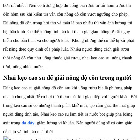
hơn rất nhiều. Nên có trường hợp dù uống bia rượu từ tối hôm trước thì
đến hôm sau khi kiểm tra vẫn còn nồng độ cồn vượt ngưỡng cho phép.
Dù nồng độ cồn trong hơi thở và máu là bao nhiêu thì vẫn ảnh hưởng tới
hệ thần kinh. Cơ thể không tỉnh táo khi tham gia giao thông sẽ rất nguy
hiểm cho bản thân và cho người khác. Không những thế có thể bị xử phạt
rất nặng theo quy định của pháp luật. Nhiều người dùng cách giải rượu
thổi nồng độ cồn như uống thuốc giải rượu, nhai kẹo cao su, uống chanh
tươi, uống nhiều nước…
Nhai kẹo cao su để giải nồng độ cồn trong người
Dùng kẹo cao su giải nồng độ cồn sau khi uống rượu bia là phương pháp
nhanh chóng nhất để có hơi thở thơm mát khi giao tiếp với người khác. Bởi
trong kẹo cao su có những thành phần khử mùi, tạo cảm giác the mát giúp
người dùng tỉnh táo. Nhai kẹo cao su làm tiết ra nước bọt giúp pha loãng
axit trong
dạ dày
, giảm lượng vi khuẩn. Nên người dùng sẽ có cảm giác
dễ chịu và tỉnh táo nhất thời.