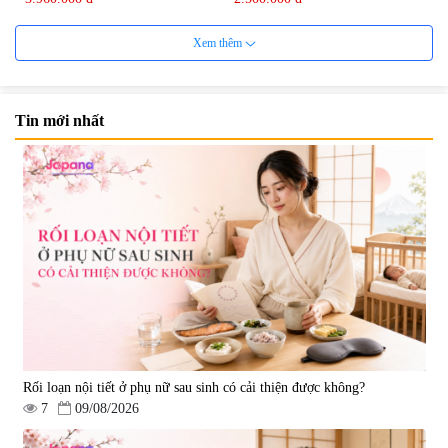
Xem thêm
Tin mới nhất
Mặt Nạ Nichiei Bussan Nano
Viên uống bổ não Ribeto Shoji
NMN+ 3D Face Mask Luxury (8
Ichoha Ekisu Plus - 90 viên
miếng)
|
0
|
57.920
1.890.000 đ
1.450.000 đ
Rối loạn nội tiết ở phụ nữ sau sinh có cải thiện được không?
7
09/08/2026