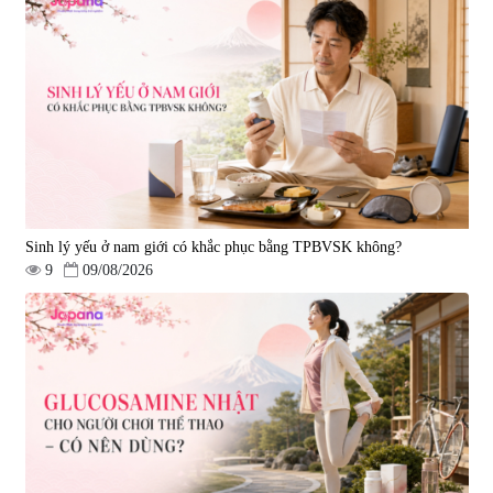
Viên uống hỗ trợ tăng cường
Viên uống chống lão hóa, tăng
sinh lý nam Fujina Monster Shot
sức khỏe Yangmiwa NMN 60
150 viên
viên
|
12.480
|
42.588
880.000 đ
5.500.000 đ
Sinh lý yếu ở nam giới có khắc phục bằng TPBVSK không?
9
09/08/2026
Viên uống phòng ngừa đột quỵ,
tai biến Nattokinase Nano
Premium 120 viên
|
149.877
2.290.000 đ