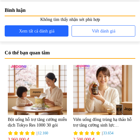
Bình luận
Không tìm thấy nhận xét phù hợp
Xem tất cả đánh giá
Viết đánh giá
Có thể bạn quan tâm
Bột uống hỗ trợ tăng cường miễn
Viên uống đông trùng hạ thảo hỗ
dịch Tokyo Res 1000 30 gói
trợ tăng cường sinh lực
Tohchukasou Premium Yo
|
12.160
|
33.654
Group 180 viên - Date 08/2027
3.960.000 đ
2.500.000 đ