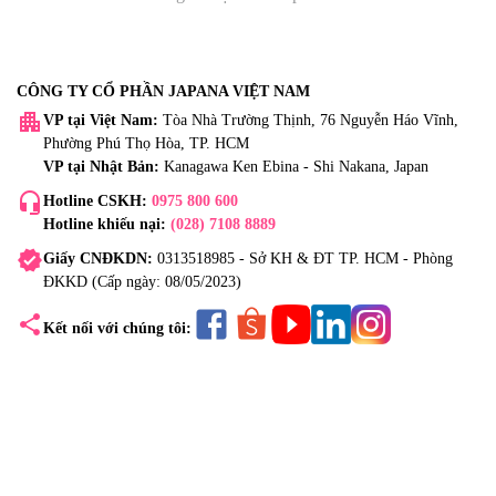
CÔNG TY CỔ PHẦN JAPANA VIỆT NAM
apartment
VP tại Việt Nam:
Tòa Nhà Trường Thịnh, 76 Nguyễn Háo Vĩnh,
Phường Phú Thọ Hòa, TP. HCM
VP tại Nhật Bản:
Kanagawa Ken Ebina - Shi Nakana, Japan
headset_mic
Hotline CSKH:
0975 800 600
Hotline khiếu nại:
(028) 7108 8889
verified
Giấy CNĐKDN:
0313518985 - Sở KH & ĐT TP. HCM - Phòng
ĐKKD (Cấp ngày: 08/05/2023)
share
Kết nối với chúng tôi: