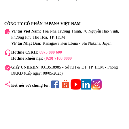
CÔNG TY CỔ PHẦN JAPANA VIỆT NAM
apartment
VP tại Việt Nam:
Tòa Nhà Trường Thịnh, 76 Nguyễn Háo Vĩnh,
Phường Phú Thọ Hòa, TP. HCM
VP tại Nhật Bản:
Kanagawa Ken Ebina - Shi Nakana, Japan
headset_mic
Hotline CSKH:
0975 800 600
Hotline khiếu nại:
(028) 7108 8889
verified
Giấy CNĐKDN:
0313518985 - Sở KH & ĐT TP. HCM - Phòng
ĐKKD (Cấp ngày: 08/05/2023)
share
Kết nối với chúng tôi: