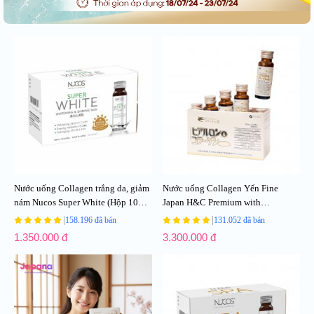
Nước uống Collagen trắng da, giảm
Nước uống Collagen Yến Fine
nám Nucos Super White (Hộp 10
Japan H&C Premium with
chai x 50ml)
Sallownest`s Bird (Hộp 10 chai x
|
|
158.196 đã bán
131.052 đã bán
50ml)
1.350.000 đ
3.300.000 đ