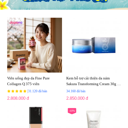
Viên uống đẹp da Fine Pure
Kem hỗ trợ cải thiện da nám
Collagen Q 375 viên
Sakura Transforming Cream 30g -
Date 09/2027
|
31.120 đã bán
34.160 đã bán
2.808.000 đ
2.850.000 đ
-10%