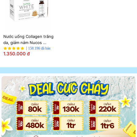
Nước uống Collagen trắng 
da, giảm nám Nucos 
Super White (Hộp 10 chai 
158.196 đã bán
1.350.000 đ
x 50ml)