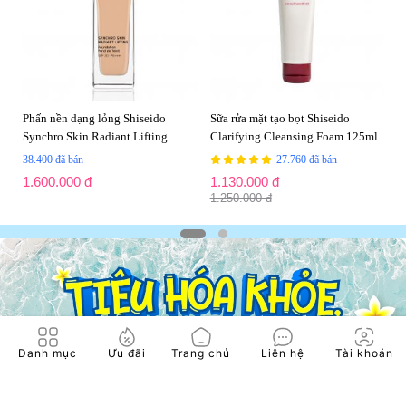
Phấn nền dạng lỏng Shiseido
Sữa rửa mặt tạo bọt Shiseido
Synchro Skin Radiant Lifting
Clarifying Cleansing Foam 125ml
Foundation SPF30 PA++++ 30ml
|
38.400 đã bán
27.760 đã bán
1.600.000 đ
1.130.000 đ
1.250.000 đ
1
2
Danh mục
Ưu đãi
Trang chủ
Liên hệ
Tài khoản