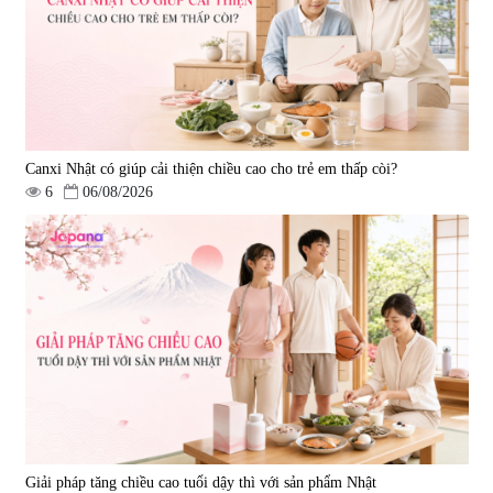
Oil 30 viên/gói - Date 02/2027
|
57.920
|
52.346
1.450.000 đ
225.000 đ
Canxi Nhật có giúp cải thiện chiều cao cho trẻ em thấp còi?
6
06/08/2026
Tẩy tế bào chết Nichiei Bussan
Viên uống hỗ trợ bền thành
Nano NMN+ Peeling Gel
mạch, ngừa tai biến Elastin Plus
Luxury 200g
& Nattokinase Hokoen 80 viên
|
0
|
0
1.490.000 đ
980.000 đ
Giải pháp tăng chiều cao tuổi dậy thì với sản phẩm Nhật