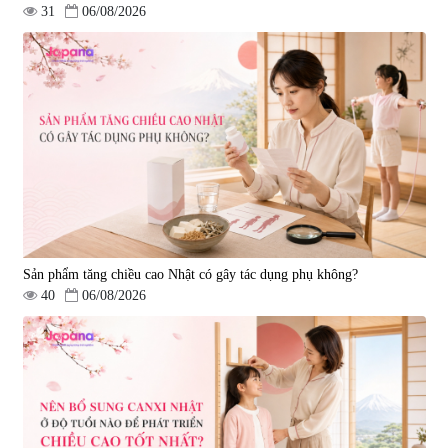
31
06/08/2026
Viên uống bổ gan Ribeto Shoji
Viên uống hỗ trợ cải thiện thoát
Hepaclean 60 viên
vị đĩa đệm Kyoto Has 30 viên
|
543.205
|
14.560
690.000 đ
1.600.000 đ
Sản phẩm tăng chiều cao Nhật có gây tác dụng phụ không?
40
06/08/2026
Viên uống hỗ trợ giấc ngủ Fujina
Viên uống phòng ngừa & hỗ trợ
Sleepy Nhật Bản 80 viên
điều trị đột quỵ Biken Kinase
Gold 60 viên
|
13.760
|
0
580.000 đ
1.570.000 đ