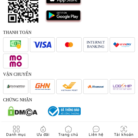
THANH TOÁN
VẬN CHUYỂN
CHỨNG NHẬN
© 2017 - Bản quyền của Công Ty Cổ Phần Japana Việt Nam -
Danh mục
Ưu đãi
Trang chủ
Liên hệ
Tài khoản
Japana.vn