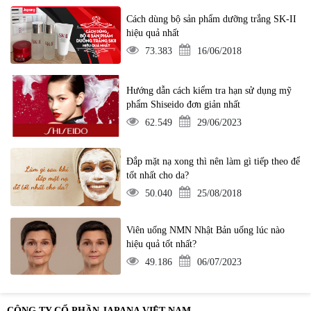
Cách dùng bộ sản phẩm dưỡng trắng SK-II
hiệu quả nhất
73.383
16/06/2018
Hướng dẫn cách kiểm tra hạn sử dụng mỹ
phẩm Shiseido đơn giản nhất
62.549
29/06/2023
Đắp mặt nạ xong thì nên làm gì tiếp theo để
tốt nhất cho da?
50.040
25/08/2018
Viên uống NMN Nhật Bản uống lúc nào
hiệu quả tốt nhất?
49.186
06/07/2023
CÔNG TY CỔ PHẦN JAPANA VIỆT NAM