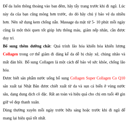
Để da luôn thông thoáng vào ban đêm, hãy tẩy trang trước khi đi ngủ. Lúc
này da của bạn cũng mỏng hơn trước, do đó hãy chú ý bảo vệ da nhiều
hơn. Nên sử dụng kem chống nắn. Massage da mặt từ 5- 10 phút mỗi ngày
cũng là một thói quen tốt giúp lưu thông máu, giảm nếp nhăn, cần được
duy trì.
Bổ sung thêm dưỡng chất
: Quá trình lão hóa khiến hóa khiến lượng
Collagen
trong cơ thể giảm đi đáng kể da dễ bị chảy xệ, chùng nhão và
mất đàn hồi. Bổ sung Collagen là một cách để bảo vệ sức khỏe, chống lão
hóa.
Được biết sản phẩm nước uống bổ sung
Collagen Super Collagen Co Q10
sản xuất tại Nhật Bản được chiết xuất từ da và sụn cá biển ở vùng nước
sâu, dạng dung dịch cô đặc. Rất an toàn và hiệu quả cho chị em tuổi 40 gìn
giữ vẻ đẹp thanh xuân.
Dùng thường xuyên mỗi ngày trước bữa sáng hoặc trước khi đi ngủ để
mang lại hiệu quả tốt nhất.