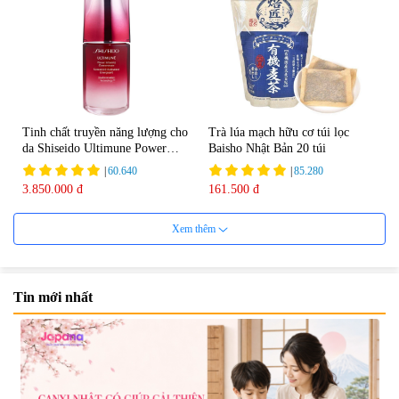
Tinh chất truyền năng lượng cho
Trà lúa mạch hữu cơ túi lọc
da Shiseido Ultimune Power
Baisho Nhật Bản 20 túi
75ml
|
60.640
|
85.280
3.850.000 đ
161.500 đ
Xem thêm
Tin mới nhất
Viên uống bổ não Ribeto Shoji
Viên nang uống cải thiện thị lực,
Ichoha Ekisu Plus - 90 viên
trí nhớ DHA + EPA + Flaxseed