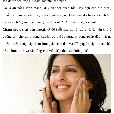
sóc da từ bên trong. Chăm sóc như thế nào?
Đó là ăn uống lành mạnh, duy trì thói quen tốt. Hãy hạn chế bia rượu,
thuốc lá, thức ăn dầu mỡ, nước ngọt có gas. Thay vào đó hãy chọn những
trái cây như giàu chất chống oxy hóa như lựu, việt quất, trà xanh…
Chăm sóc da từ bên ngoài
: Ở độ tuổi này da rất dễ bị khô, nên chú ý
dưỡng ẩm cho da thường xuyên, có thể áp dụng phương pháp đắp mặt nạ
thiên nhiên cung cấp thêm lượng ẩm cho da. Và đừng quên tẩy tế bào chết
để da luôn sạch và sẵn sàng cho việc hấp thụ các dưỡng chất.