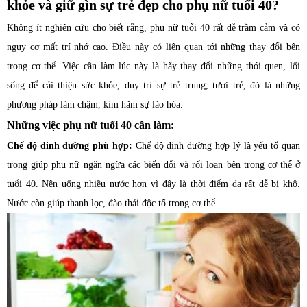
khỏe và giữ gìn sự trẻ đẹp cho phụ nữ tuổi 40?
Không ít nghiên cứu cho biết rằng, phụ nữ tuổi 40 rất dễ trầm cảm và có
nguy cơ mất trí nhớ cao. Điều này có liên quan tới những thay đổi bên
trong cơ thể. Việc cần làm lúc này là hãy thay đổi những thói quen, lối
sống để cải thiện sức khỏe, duy trì sự trẻ trung, tươi trẻ, đó là những
phương pháp làm chậm, kìm hãm sự lão hóa.
Những việc phụ nữ tuổi 40 cần làm:
Chế độ dinh dưỡng phù hợp:
Chế độ dinh dưỡng hợp lý là yếu tố quan
trọng giúp phụ nữ ngăn ngừa các biến đổi và rối loạn bên trong cơ thể ở
tuổi 40. Nên uống nhiều nước hơn vì đây là thời điểm da rất dễ bị khô.
Nước còn giúp thanh lọc, đào thải độc tố trong cơ thể.