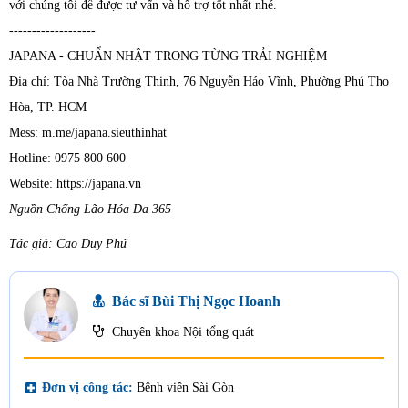
với chúng tôi để được tư vấn và hỗ trợ tốt nhất nhé.
-------------------
JAPANA - CHUẨN NHẬT TRONG TỪNG TRẢI NGHIỆM
Địa chỉ: Tòa Nhà Trường Thịnh, 76 Nguyễn Háo Vĩnh, Phường Phú Thọ
Hòa, TP. HCM
Mess: m.me/japana.sieuthinhat
Hotline: 0975 800 600
Website: https://japana.vn
Nguồn Chống Lão Hóa Da 365
Tác giả: Cao Duy Phú
Bác sĩ Bùi Thị Ngọc Hoanh
Chuyên khoa Nội tổng quát
local_hospital
Đơn vị công tác:
Bệnh viện Sài Gòn