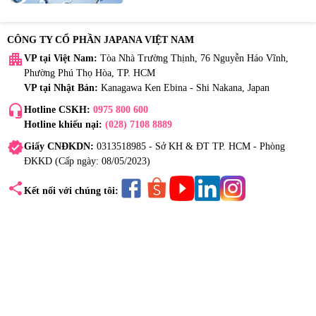
CÔNG TY CỔ PHẦN JAPANA VIỆT NAM
apartment
VP tại Việt Nam:
Tòa Nhà Trường Thịnh, 76 Nguyễn Háo Vĩnh,
Phường Phú Thọ Hòa, TP. HCM
VP tại Nhật Bản:
Kanagawa Ken Ebina - Shi Nakana, Japan
headset_mic
Hotline CSKH:
0975 800 600
Hotline khiếu nại:
(028) 7108 8889
verified
Giấy CNĐKDN:
0313518985 - Sở KH & ĐT TP. HCM - Phòng
ĐKKD (Cấp ngày: 08/05/2023)
share
Kết nối với chúng tôi: