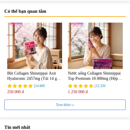
Có thể bạn quan tâm
Bột Collagen Shinnippai Axit
Nước uống Collagen Shinnippai
Hyaluronic 2457mg (Túi 14 gói
Top Premium 10.000mg (Hộp
x 3g) - Date 04/2027
10 chai x 50ml)
|
14.800
|
12.320
250.000 đ
1.250.000 đ
Xem thêm
Tin mới nhất