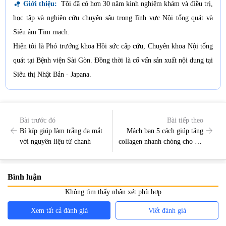
bubble_chart
Giới thiệu:
Tôi đã có hơn 30 năm kinh nghiệm khám và điều trị,
học tập và nghiên cứu chuyên sâu trong lĩnh vực Nội tổng quát và
Siêu âm Tim mạch.
Hiện tôi là Phó trưởng khoa Hồi sức cấp cứu, Chuyên khoa Nội tổng
quát tại Bệnh viện Sài Gòn. Đồng thời là cố vấn sản xuất nội dung tại
Siêu thị Nhật Bản - Japana.
Bài trước đó
Bài tiếp theo
Bí kíp giúp làm trắng da mắt
Mách bạn 5 cách giúp tăng
với nguyên liệu từ chanh
collagen nhanh chóng cho làn
da bị thiếu hụt collagen
Bình luận
Không tìm thấy nhận xét phù hợp
Xem tất cả đánh giá
Viết đánh giá