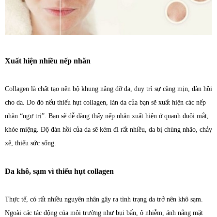
Xuất hiện nhiều nếp nhăn
Collagen là chất tạo nên bộ khung nâng đỡ da, duy trì sự căng mịn, đàn hồi
cho da. Do đó nếu thiếu hụt collagen, làn da của bạn sẽ xuất hiện các nếp
nhăn “ngự trị”. Bạn sẽ dễ dàng thấy nếp nhăn xuất hiện ở quanh đuôi mắt,
khóe miệng. Độ đàn hồi của da sẽ kém đi rất nhiều, da bị chùng nhão, chảy
xệ, thiếu sức sống.
Da khô, sạm vì thiếu hụt collagen
Thực tế, có rất nhiều nguyên nhân gây ra tình trạng da trở nên khô sạm.
Ngoài các tác động của môi trường như bụi bẩn, ô nhiễm, ánh nắng mặt