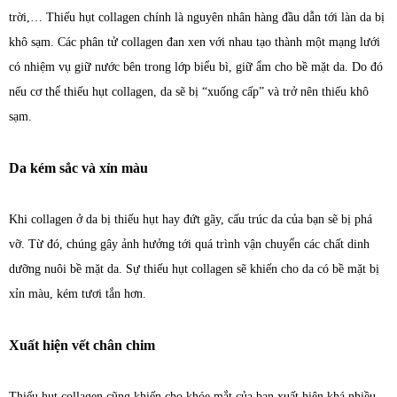
trời,… Thiếu hụt collagen chính là nguyên nhân hàng đầu dẫn tới làn da bị
khô sạm. Các phân tử collagen đan xen với nhau tạo thành một mạng lưới
có nhiệm vụ giữ nước bên trong lớp biểu bì, giữ ẩm cho bề mặt da. Do đó
nếu cơ thể thiếu hụt collagen, da sẽ bị “xuống cấp” và trở nên thiếu khô
sạm.
Da kém sắc và xỉn màu
Khi collagen ở da bị thiếu hụt hay đứt gãy, cấu trúc da của bạn sẽ bị phá
vỡ. Từ đó, chúng gây ảnh hưởng tới quá trình vận chuyển các chất dinh
dưỡng nuôi bề mặt da. Sự thiếu hụt collagen sẽ khiến cho da có bề mặt bị
xỉn màu, kém tươi tắn hơn.
Xuất hiện vết chân chim
Thiếu hụt collagen cũng khiến cho khóe mắt của bạn xuất hiện khá nhiều