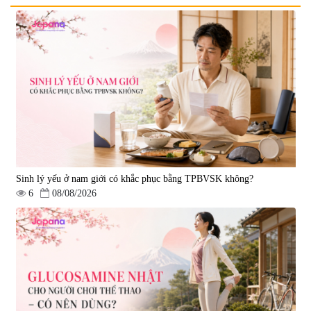
Nước uống đẹp da Collagen
Nước uống Collagen Kaza Rose
20000mg Plus (Hộp 10 chai x
Lady 5000mg (Hộp 10 chai x
50ml)
50ml)
|
789.120
|
67.440
1.200.000 đ
950.000 đ
Sinh lý yếu ở nam giới có khắc phục bằng TPBVSK không?
6
08/08/2026
Nước uống Collagen Shinnippai
Top 5.000mg (Hộp 10 chai x
50ml)
|
128.720
693.000 đ