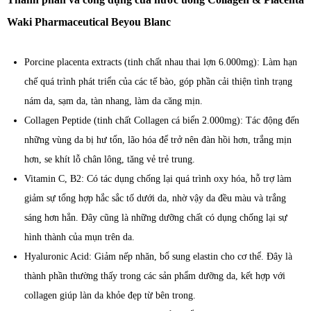
Waki Pharmaceutical Beyou Blanc
Porcine placenta extracts (tinh chất nhau thai lợn 6.000mg): Làm hạn
chế quá trình phát triển của các tế bào, góp phần cải thiện tình trạng
nám da, sạm da, tàn nhang, làm da căng mịn.
Collagen Peptide (tinh chất Collagen cá biển 2.000mg): Tác động đến
những vùng da bị hư tổn, lão hóa để trở nên đàn hồi hơn, trắng mịn
hơn, se khít lỗ chân lông, tăng vẻ trẻ trung.
Vitamin C, B2: Có tác dụng chống lại quá trình oxy hóa, hỗ trợ làm
giảm sự tổng hợp hắc sắc tố dưới da, nhờ vậy da đều màu và trắng
sáng hơn hẳn. Đây cũng là những dưỡng chất có dụng chống lại sự
hình thành của mụn trên da.
Hyaluronic Acid: Giảm nếp nhăn, bổ sung elastin cho cơ thể. Đây là
thành phần thường thấy trong các sản phẩm dưỡng da, kết hợp với
collagen giúp làn da khỏe đẹp từ bên trong.