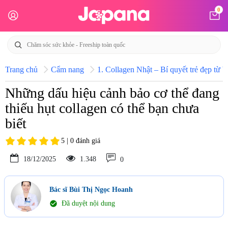
0
Trang chủ
Cẩm nang
1. Collagen Nhật – Bí quyết trẻ đẹp từ b
Những dấu hiệu cảnh bảo cơ thể đang
thiếu hụt collagen có thể bạn chưa
biết
5 | 0 đánh giá
18/12/2025
1.348
0
Bác sĩ Bùi Thị Ngọc Hoanh
check_circle
Đã duyệt nội dung