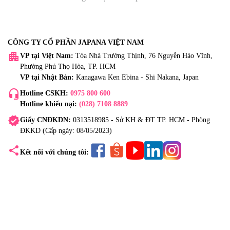
CÔNG TY CỔ PHẦN JAPANA VIỆT NAM
apartment
VP tại Việt Nam:
Tòa Nhà Trường Thịnh, 76 Nguyễn Háo Vĩnh,
Phường Phú Thọ Hòa, TP. HCM
VP tại Nhật Bản:
Kanagawa Ken Ebina - Shi Nakana, Japan
headset_mic
Hotline CSKH:
0975 800 600
Hotline khiếu nại:
(028) 7108 8889
verified
Giấy CNĐKDN:
0313518985 - Sở KH & ĐT TP. HCM - Phòng
ĐKKD (Cấp ngày: 08/05/2023)
share
Kết nối với chúng tôi: