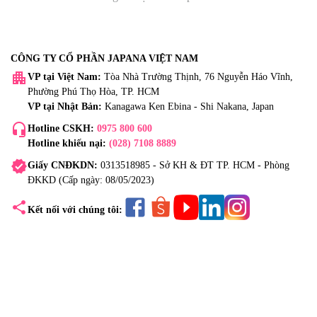
CÔNG TY CỔ PHẦN JAPANA VIỆT NAM
apartment
VP tại Việt Nam:
Tòa Nhà Trường Thịnh, 76 Nguyễn Háo Vĩnh,
Phường Phú Thọ Hòa, TP. HCM
VP tại Nhật Bản:
Kanagawa Ken Ebina - Shi Nakana, Japan
headset_mic
Hotline CSKH:
0975 800 600
Hotline khiếu nại:
(028) 7108 8889
verified
Giấy CNĐKDN:
0313518985 - Sở KH & ĐT TP. HCM - Phòng
ĐKKD (Cấp ngày: 08/05/2023)
share
Kết nối với chúng tôi: