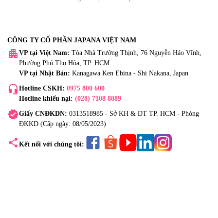
CÔNG TY CỔ PHẦN JAPANA VIỆT NAM
apartment
VP tại Việt Nam:
Tòa Nhà Trường Thịnh, 76 Nguyễn Háo Vĩnh,
Phường Phú Thọ Hòa, TP. HCM
VP tại Nhật Bản:
Kanagawa Ken Ebina - Shi Nakana, Japan
headset_mic
Hotline CSKH:
0975 800 600
Hotline khiếu nại:
(028) 7108 8889
verified
Giấy CNĐKDN:
0313518985 - Sở KH & ĐT TP. HCM - Phòng
ĐKKD (Cấp ngày: 08/05/2023)
share
Kết nối với chúng tôi: