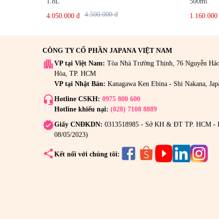
1.8L
500ml
4.500.000 đ
4.050.000 đ
1.160.000
CÔNG TY CỔ PHẦN JAPANA VIỆT NAM
apartment
VP tại Việt Nam:
Tòa Nhà Trường Thịnh, 76 Nguyễn Há
Hòa, TP. HCM
VP tại Nhật Bản:
Kanagawa Ken Ebina - Shi Nakana, Jap
headset_mic
Hotline CSKH:
0975 800 600
Hotline khiếu nại:
(028) 7108 8889
verified
Giấy CNĐKDN:
0313518985 - Sở KH & ĐT TP. HCM - 
08/05/2023)
share
Kết nối với chúng tôi: