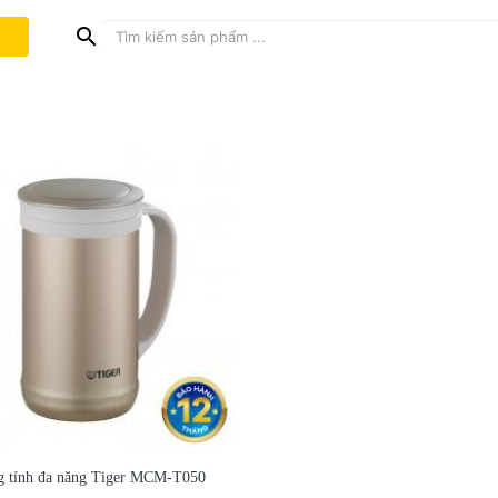
search
g tính đa năng Tiger MCM-T050