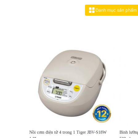
grid_view
Danh mục sản phẩm
Nồi cơm điện tử 4 trong 1 Tiger JBV-S18W
Bình lưỡn