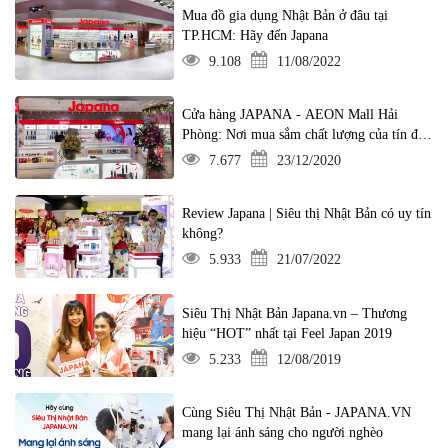
Mua đồ gia dụng Nhật Bản ở đâu tại
TP.HCM: Hãy đến Japana
9.108
11/08/2022
Cửa hàng JAPANA - AEON Mall Hải
Phòng: Nơi mua sắm chất lượng của tín đồ
yêu hàng Nhật
7.677
23/12/2020
Review Japana | Siêu thị Nhật Bản có uy tín
không?
5.933
21/07/2022
Siêu Thị Nhật Bản Japana.vn – Thương
hiệu “HOT” nhất tại Feel Japan 2019
5.233
12/08/2019
Cùng Siêu Thị Nhật Bản - JAPANA.VN
mang lại ánh sáng cho người nghèo