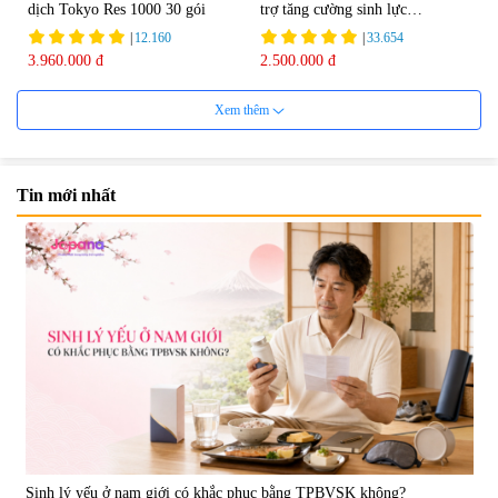
dịch Tokyo Res 1000 30 gói
trợ tăng cường sinh lực
Tohchukasou Premium Yo
|
12.160
|
33.654
Group 180 viên - Date 08/2027
3.960.000 đ
2.500.000 đ
Xem thêm
Tin mới nhất
Mặt Nạ Nichiei Bussan Nano
Viên uống bổ não Ribeto Shoji
NMN+ 3D Face Mask Luxury (8
Ichoha Ekisu Plus - 90 viên
miếng)
|
0
|
57.920
1.890.000 đ
1.450.000 đ
Sinh lý yếu ở nam giới có khắc phục bằng TPBVSK không?