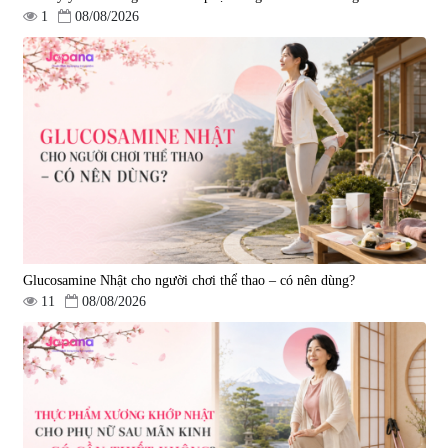
1
08/08/2026
Viên uống hỗ trợ tăng cường
Viên uống chống lão hóa, tăng
sinh lý nam Fujina Monster Shot
sức khỏe Yangmiwa NMN 60
150 viên
viên
|
12.480
|
42.588
880.000 đ
5.500.000 đ
Glucosamine Nhật cho người chơi thể thao – có nên dùng?
11
08/08/2026
Viên uống phòng ngừa đột quỵ,
tai biến Nattokinase Nano
Premium 120 viên
|
149.877
2.290.000 đ