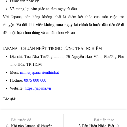
Được cân nhắc kỹ
Và mang lại cảm giác an tâm ngay từ đầu
Với Japana, bán hàng không phải là điểm kết thúc của một cuộc trò
chuyện. Và đôi khi, việc
không mua ngay
lại chính là bước đầu tiên để đi
đến một lựa chọn đúng và an tâm hơn về sau.
-------------------
JAPANA - CHUẨN NHẬT TRONG TỪNG TRẢI NGHIỆM
Địa chỉ: Tòa Nhà Trường Thịnh, 76 Nguyễn Háo Vĩnh, Phường Phú
Thọ Hòa, TP. HCM
Mess:
m.me/japana.sieuthinhat
Hotline:
0975 800 600
Website:
https://japana.vn
Tác giả:
Bài trước đó
Bài tiếp theo
Khi nào Japana sẽ khuyên
5 Dấu Hiệu Nhận Biết