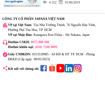
4.552
01/06/2019
CÔNG TY CỔ PHẦN JAPANA VIỆT NAM
apartment
VP tại Việt Nam:
Tòa Nhà Trường Thịnh, 76 Nguyễn Háo Vĩnh,
Phường Phú Thọ Hòa, TP. HCM
VP tại Nhật Bản:
Kanagawa Ken Ebina - Shi Nakana, Japan
headset_mic
Hotline CSKH:
0975 800 600
Hotline khiếu nại:
(028) 7108 8889
verified
Giấy CNĐKDN:
0313518985 - Sở KH & ĐT TP. HCM - Phòng
ĐKKD (Cấp ngày: 08/05/2023)
share
Kết nối với chúng tôi: