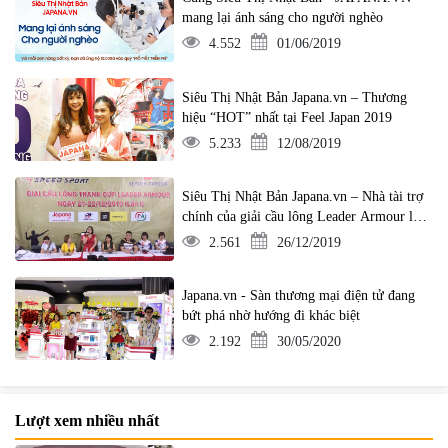
mang lại ánh sáng cho người nghèo
4.552
01/06/2019
Siêu Thị Nhật Bản Japana.vn – Thương
hiệu “HOT” nhất tại Feel Japan 2019
5.233
12/08/2019
Siêu Thị Nhật Bản Japana.vn – Nhà tài trợ
chính của giải cầu lông Leader Armour lần
1
2.561
26/12/2019
Japana.vn - Sàn thương mại điện tử đang
bứt phá nhờ hướng đi khác biệt
2.192
30/05/2020
Lượt xem nhiều nhất