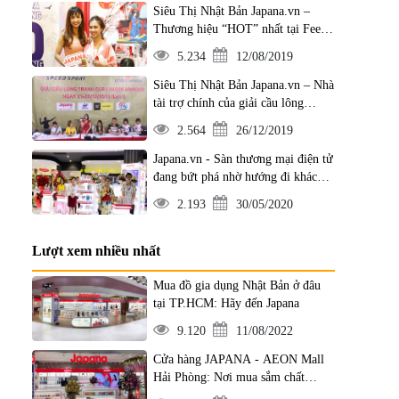
Siêu Thị Nhật Bản Japana.vn –
Thương hiệu “HOT” nhất tại Feel
Japan 2019
5.234
12/08/2019
Siêu Thị Nhật Bản Japana.vn – Nhà
tài trợ chính của giải cầu lông
Leader Armour lần 1
2.564
26/12/2019
Japana.vn - Sàn thương mại điện tử
đang bứt phá nhờ hướng đi khác
biệt
2.193
30/05/2020
Lượt xem nhiều nhất
Mua đồ gia dụng Nhật Bản ở đâu
tại TP.HCM: Hãy đến Japana
9.120
11/08/2022
Cửa hàng JAPANA - AEON Mall
Hải Phòng: Nơi mua sắm chất
lượng của tín đồ yêu hàng Nhật