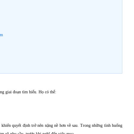
âm
g giai đoạn tìm hiểu. Họ có thể:
 khiến quyết định trở nên nặng nề hơn về sau. Trong những tình huống
àm rõ nhu cầu, trước khi nghĩ đến việc mua.