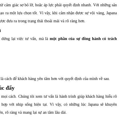
ừ cảm giác sợ bỏ lỡ, hoặc áp lực phải quyết định nhanh. Với những sản
tạo ra một lựa chọn tốt. Vì vậy, khi cảm nhận được sự vội vàng, Japana
ợc đưa ra trong trạng thái thoải mái và rõ ràng hơn.
u
 dừng lại việc tư vấn, mà là
một phần của sự đồng hành có trách
 là cách để khách hàng yên tâm hơn với quyết định của mình về sau.
úc đẩy
mọi cách. Chúng tôi xem tư vấn là hành trình giúp khách hàng hiểu rõ
hợp với nhịp sống hiện tại. Vì vậy, có những lúc Japana sẽ khuyên
ên, rõ ràng và mang lại sự an tâm lâu dài.