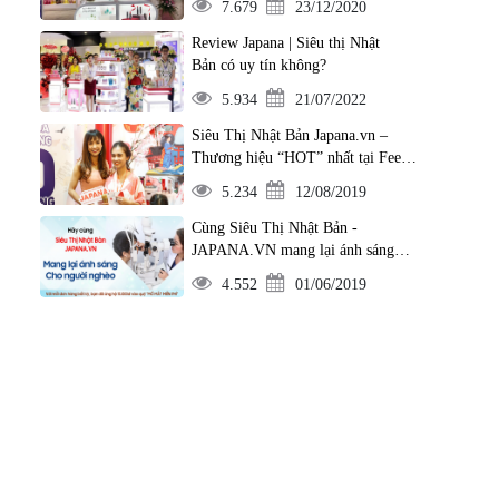
7.679
23/12/2020
Review Japana | Siêu thị Nhật
Bản có uy tín không?
5.934
21/07/2022
Siêu Thị Nhật Bản Japana.vn –
Thương hiệu “HOT” nhất tại Feel
Japan 2019
5.234
12/08/2019
Cùng Siêu Thị Nhật Bản -
JAPANA.VN mang lại ánh sáng
cho người nghèo
4.552
01/06/2019