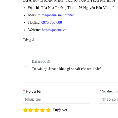
JAPANA - CHUẨN NHẬT TRONG TỪNG TRẢI NGHIỆM
Địa chỉ: Tòa Nhà Trường Thịnh, 76 Nguyễn Háo Vĩnh, P
Mess:
m.me/japana.sieuthinhat
Hotline:
0975 800 600
Website:
https://japana.vn
Tác giả:
Bài trước đó
Tư vấn tại Japana khác gì so với các nơi khác?
Họ và tên
Số điện th
Tuyệt vời