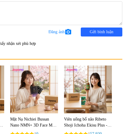
photo_camera
Đăng ảnh
Gửi bình luận
hấy nhận xét phù hợp
Mặt Nạ Nichiei Bussan
Viên uống bổ não Ribeto
nh
Nano NMN+ 3D Face Mask
Shoji Ichoha Ekisu Plus -
m
Luxury (8 miếng)
90 viên
|
0
|
57.920