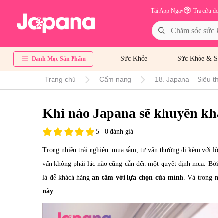
Tải App Ngay
Tra cứu đ
Sức Khỏe
Sức Khỏe & S
Danh Mục Sản Phẩm
Trang chủ
Cẩm nang
18. Japana – Siêu t
Khi nào Japana sẽ khuyên k
5 | 0 đánh giá
Trong nhiều trải nghiệm mua sắm, tư vấn thường đi kèm với l
vấn không phải lúc nào cũng dẫn đến một quyết định mua. Bởi
là để khách hàng
an tâm với lựa chọn của mình
. Và trong 
này
.