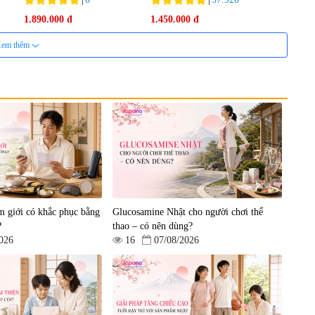
e
1.890.000 đ
1.450.000 đ
em thêm
Viên uống phòng ngừa đột
quỵ, tai biến Nattokinase
Nano Premium 120 viên
|
149.877
m giới có khắc phục bằng
Glucosamine Nhật cho người chơi thể
2.290.000 đ
?
thao – có nên dùng?
026
16
07/08/2026