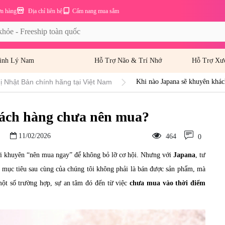
ơn hàng
Địa chỉ liên hệ
Cẩm nang mua sắm
inh Lý Nam
Hỗ Trợ Não & Trí Nhớ
Hỗ Trợ Xư
hị Nhật Bản chính hãng tại Việt Nam
Khi nào Japana sẽ khuyên khá
hách hàng chưa nên mua?
11/02/2026
464
0
ời khuyên “nên mua ngay” để không bỏ lỡ cơ hội. Nhưng với
Japana
, tư
 mục tiêu sau cùng của chúng tôi không phải là bán được sản phẩm, mà
một số trường hợp, sự an tâm đó đến từ việc
chưa mua vào thời điểm