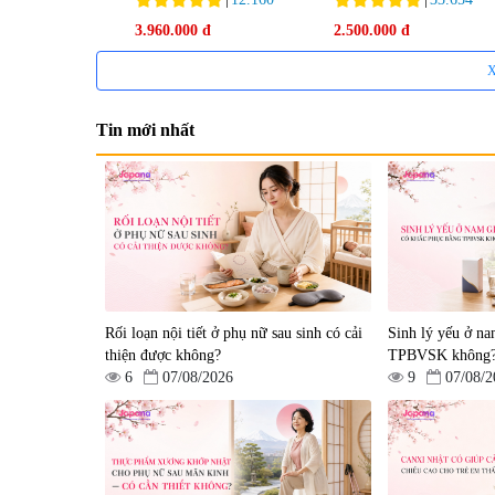
Yo Group 180 viên - Dat
3.960.000 đ
2.500.000 đ
08/2027
X
Tin mới nhất
Viên uống hỗ trợ tăng
Viên uống chống lão hóa,
cường sinh lý nam Fujina
tăng sức khỏe Yangmiwa
Monster Shot 150 viên
NMN 60 viên
|
12.480
|
42.588
Rối loạn nội tiết ở phụ nữ sau sinh có cải
Sinh lý yếu ở na
880.000 đ
5.500.000 đ
thiện được không?
TPBVSK không
6
07/08/2026
9
07/08/2