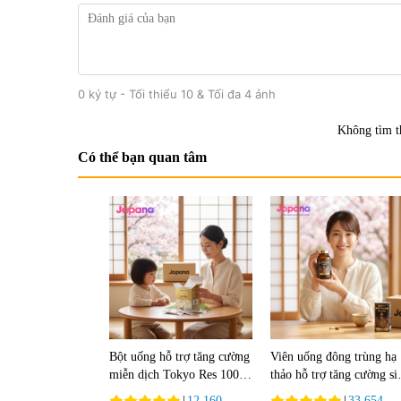
0 ký tự - Tối thiểu 10 & Tối đa 4 ảnh
Không tìm t
Có thể bạn quan tâm
Bột uống hỗ trợ tăng cường
Viên uống đông trùng hạ
miễn dịch Tokyo Res 1000
thảo hỗ trợ tăng cường si
30 gói
lực Tohchukasou Premiu
|
12.160
|
33.654