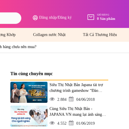
GIỎ HÀNG
Đăng nhập
/
Đăng ký
0
Sản phẩm
ơng Khớp
Collagen nước Nhật
Tất Cả Thương Hiệu
ch hàng chưa nên mua?
Tin cùng chuyên mục
Siêu Thị Nhật Bản Japana tài trợ
chương trình gameshow “Đào
Thoát”
2.884
04/06/2018
Cùng Siêu Thị Nhật Bản -
JAPANA.VN mang lại ánh sáng
cho người nghèo
4.552
01/06/2019