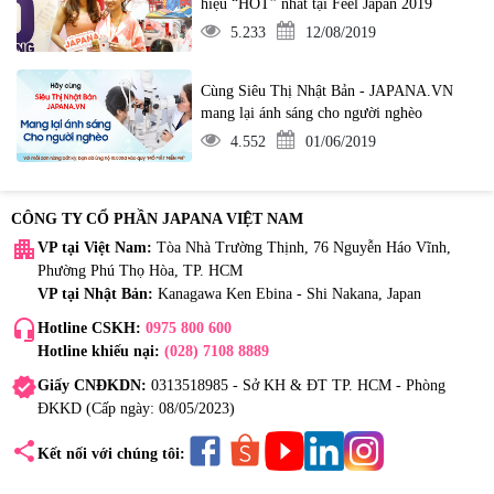
hiệu “HOT” nhất tại Feel Japan 2019
5.233
12/08/2019
Cùng Siêu Thị Nhật Bản - JAPANA.VN
mang lại ánh sáng cho người nghèo
4.552
01/06/2019
CÔNG TY CỔ PHẦN JAPANA VIỆT NAM
apartment
VP tại Việt Nam:
Tòa Nhà Trường Thịnh, 76 Nguyễn Háo Vĩnh,
Phường Phú Thọ Hòa, TP. HCM
VP tại Nhật Bản:
Kanagawa Ken Ebina - Shi Nakana, Japan
headset_mic
Hotline CSKH:
0975 800 600
Hotline khiếu nại:
(028) 7108 8889
verified
Giấy CNĐKDN:
0313518985 - Sở KH & ĐT TP. HCM - Phòng
ĐKKD (Cấp ngày: 08/05/2023)
share
Kết nối với chúng tôi: