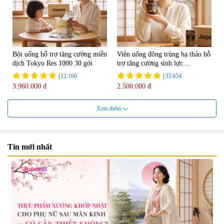
Bột uống hỗ trợ tăng cường miễn
Viên uống đông trùng hạ thảo hỗ
dịch Tokyo Res 1000 30 gói
trợ tăng cường sinh lực
Tohchukasou Premium Yo
|
12.160
|
33.654
Group 180 viên - Date 08/2027
3.960.000 đ
2.500.000 đ
Xem thêm
Tin mới nhất
Mặt Nạ Nichiei Bussan Nano
Viên uống bổ não Ribeto Shoji
NMN+ 3D Face Mask Luxury (8
Ichoha Ekisu Plus - 90 viên
miếng)
|
0
|
57.920
1.890.000 đ
1.450.000 đ