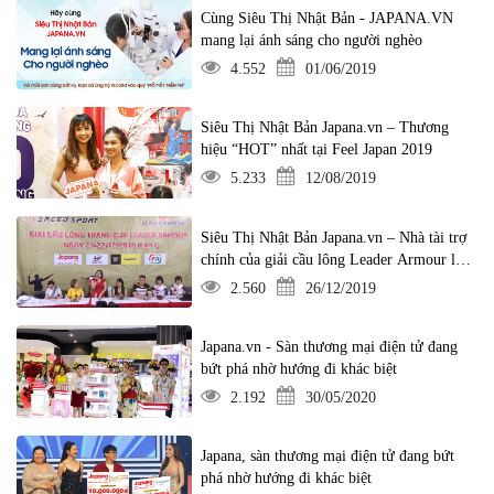
Cùng Siêu Thị Nhật Bản - JAPANA.VN
mang lại ánh sáng cho người nghèo
4.552
01/06/2019
Siêu Thị Nhật Bản Japana.vn – Thương
hiệu “HOT” nhất tại Feel Japan 2019
5.233
12/08/2019
Siêu Thị Nhật Bản Japana.vn – Nhà tài trợ
chính của giải cầu lông Leader Armour lần
1
2.560
26/12/2019
Japana.vn - Sàn thương mại điện tử đang
bứt phá nhờ hướng đi khác biệt
2.192
30/05/2020
Japana, sàn thương mại điện tử đang bứt
phá nhờ hướng đi khác biệt