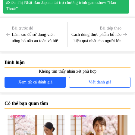
#Siêu Thị Nhật Bản Japana tài trợ chương trình gameshow “Đào
Thoát”
Bài trước đó
Bài tiếp theo
Làm sao để sử dụng viên
Cách dùng thực phẩm bổ não
uống bổ não an toàn và hiệu
hiệu quả nhất cho người lớn
quả nhất ?
Bình luận
Không tìm thấy nhận xét phù hợp
Xem tất cả đánh giá
Viết đánh giá
Có thể bạn quan tâm