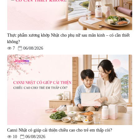
Thực phẩm xương khớp Nhật cho phụ nữ sau mãn kinh – có cần thiết
không?
7
06/08/2026
Viên uống hỗ trợ tăng cường
Viên uống chống lão hóa, tăng
sinh lý nam Fujina Monster Shot
sức khỏe Yangmiwa NMN 60
150 viên
viên
|
12.480
|
42.588
880.000 đ
5.500.000 đ
Canxi Nhật có giúp cải thiện chiều cao cho trẻ em thấp còi?
10
06/08/2026