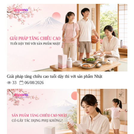
Viên uống phòng ngừa đột quỵ,
tai biến Nattokinase Nano
Premium 120 viên
|
149.877
2.290.000 đ
Giải pháp tăng chiều cao tuổi dậy thì với sản phẩm Nhật
33
06/08/2026