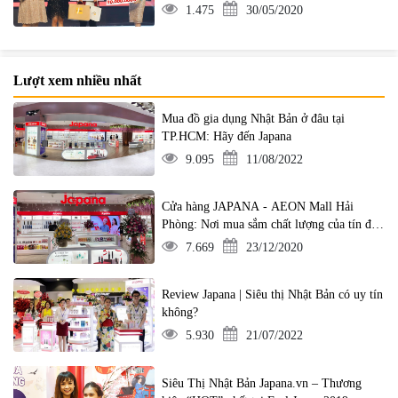
1.475
30/05/2020
Lượt xem nhiều nhất
Mua đồ gia dụng Nhật Bản ở đâu tại
TP.HCM: Hãy đến Japana
9.095
11/08/2022
Cửa hàng JAPANA - AEON Mall Hải
Phòng: Nơi mua sắm chất lượng của tín đồ
yêu hàng Nhật
7.669
23/12/2020
Review Japana | Siêu thị Nhật Bản có uy tín
không?
5.930
21/07/2022
Siêu Thị Nhật Bản Japana.vn – Thương