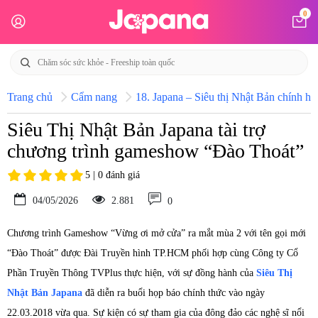
0
Trang chủ
Cẩm nang
18. Japana – Siêu thị Nhật Bản chính hã
Siêu Thị Nhật Bản Japana tài trợ
chương trình gameshow “Đào Thoát”
5 | 0 đánh giá
04/05/2026
2.881
0
Chương trình Gameshow “Vừng ơi mở cửa” ra mắt mùa 2 với tên gọi mới
“Đào Thoát” được Đài Truyền hình TP.HCM phối hợp cùng Công ty Cổ
Phần Truyền Thông TVPlus thực hiện, với sự đồng hành của
Siêu Thị
Nhật Bản Japana
đã diễn ra buổi họp báo chính thức vào ngày
22.03.2018 vừa qua. Sự kiện có sự tham gia của đông đảo các nghệ sĩ nổi