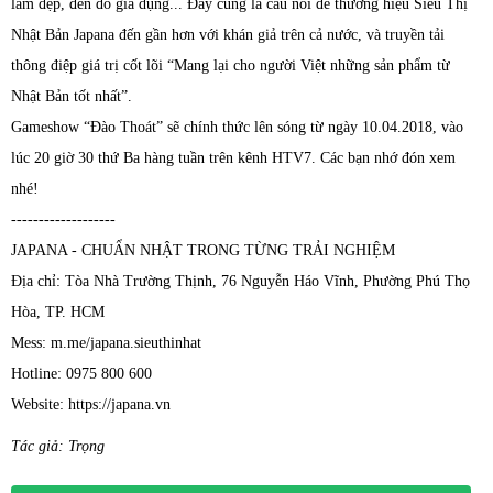
làm đẹp, đến đồ gia dụng... Đây cũng là cầu nối để thương hiệu Siêu Thị
Nhật Bản Japana đến gần hơn với khán giả trên cả nước, và truyền tải
thông điệp giá trị cốt lõi “Mang lại cho người Việt những sản phẩm từ
Nhật Bản tốt nhất”.
Gameshow “Đào Thoát” sẽ chính thức lên sóng từ ngày 10.04.2018, vào
lúc 20 giờ 30 thứ Ba hàng tuần trên kênh HTV7. Các bạn nhớ đón xem
nhé!
-------------------
JAPANA - CHUẨN NHẬT TRONG TỪNG TRẢI NGHIỆM
Địa chỉ: Tòa Nhà Trường Thịnh, 76 Nguyễn Háo Vĩnh, Phường Phú Thọ
Hòa, TP. HCM
Mess: m.me/japana.sieuthinhat
Hotline: 0975 800 600
Website: https://japana.vn
Tác giả: Trọng