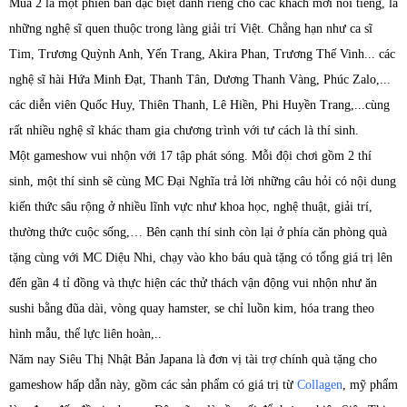
Mùa 2 là một phiên bản đặc biệt dành riêng cho các khách mời nổi tiếng, là
những nghệ sĩ quen thuộc trong làng giải trí Việt. Chẳng hạn như ca sĩ
Tim, Trương Quỳnh Anh, Yến Trang, Akira Phan, Trương Thế Vinh... các
nghệ sĩ hài Hứa Minh Đạt, Thanh Tân, Dương Thanh Vàng, Phúc Zalo,...
các diễn viên Quốc Huy, Thiên Thanh, Lê Hiền, Phi Huyền Trang,...cùng
rất nhiều nghệ sĩ khác tham gia chương trình với tư cách là thí sinh.
Một gameshow vui nhộn với 17 tập phát sóng. Mỗi đội chơi gồm 2 thí
sinh, một thí sinh sẽ cùng MC Đại Nghĩa trả lời những câu hỏi có nội dung
kiến thức sâu rộng ở nhiều lĩnh vực như khoa học, nghệ thuật, giải trí,
thường thức cuộc sống,… Bên cạnh thí sinh còn lại ở phía căn phòng quà
tặng cùng với MC Diệu Nhi, chạy vào kho báu quà tặng có tổng giá trị lên
đến gần 4 tỉ đồng và thực hiện các thử thách vận động vui nhộn như ăn
sushi bằng đũa dài, vòng quay hamster, se chỉ luồn kim, hóa trang theo
hình mẫu, thể lực liên hoàn,..
Năm nay Siêu Thị Nhật Bản Japana là đơn vị tài trợ chính quà tặng cho
gameshow hấp dẫn này, gồm các sản phẩm có giá trị từ
Collagen
, mỹ phẩm