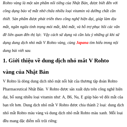
Rohto vàng là một sản phẩm nổi tiếng của Nhật Bản, được biết đến với
công dụng bảo vệ mắt nhờ chứa nhiều loại vitamin và dưỡng chất cần
thiết. Sản phẩm được phát triển theo công nghệ hiện đại, giúp làm dịu
mắt, ngăn ngừa tình trạng mỏi mắt, khô mắt, và hỗ trợ phục hồi các vấn
đề liên quan đến thị lực. Vậy cách sử dụng và cần lưu ý những gì khi sử
dụng dung dịch nhỏ mắt V Rohto vàng, cùng
Japana
tìm hiểu trong nội
dung bài viết sau.
1. Giới thiệu về dung dịch nhỏ mắt V Rohto
vàng của Nhật Bản
V Rohto là dòng
dung dịch
nhỏ mặt nổi bật của thương tập đoàn Rohto
Pharmaceutical Nhật Bản. V Rohto được sản xuất dựa trên công nghệ hiện
đại, bổ sung nhiều loại vitamin như: A, B6, Na, E giúp bảo vệ đôi mắt của
bạn tốt hơn. Dung dịch nhỏ mắt V Rohto được chia thành 2 loại:
dung dịch
nhỏ mắt Rohto màu vàng và
dung dịch
nhỏ mắt Rohto màu xanh. Mỗi loại
đều mang đặc điểm nổi trội riêng: