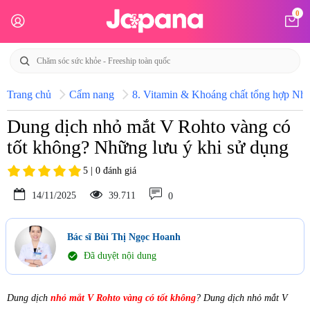
0
Trang chủ
Cẩm nang
8. Vitamin & Khoáng chất tổng hợp Nhật
Dung dịch nhỏ mắt V Rohto vàng có
tốt không? Những lưu ý khi sử dụng
5 | 0 đánh giá
14/11/2025
39.711
0
Bác sĩ Bùi Thị Ngọc Hoanh
check_circle
Đã duyệt nội dung
Dung dịch
nhỏ mắt V Rohto vàng có tốt không
? Dung dịch nhỏ mắt V