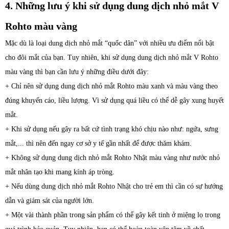
4. Những lưu ý khi sử dụng dung dịch nhỏ mắt V
Rohto màu vàng
Mặc dù là loại
dung dịch
nhỏ mắt “quốc dân” với nhiều ưu điểm nổi bật
cho đôi mắt của bạn. Tuy nhiên, khi sử dụng
dung dịch
nhỏ mắt V Rohto
màu vàng thì bạn cần lưu ý những điều dưới đây:
+ Chỉ nên sử dụng
dung dịch
nhỏ mắt Rohto màu xanh và màu vàng theo
đúng khuyến cáo, liều lượng. Vì sử dụng quá liều có thể dễ gây xung huyết
mắt.
+ Khi sử dụng nếu gây ra bất cứ tình trạng khó chịu nào như: ngứa, sưng
mắt,... thì nên đến ngay cơ sở y tế gần nhất để được thăm khám.
+ Không sử dụng
dung dịch
nhỏ mắt Rohto Nhật màu vàng như nước nhỏ
mắt nhân tạo khi mang kính áp tròng.
+ Nếu dùng dung dịch nhỏ mắt Rohto Nhật cho trẻ em thì cần có sự hướng
dẫn và giám sát của người lớn.
+ Một vài thành phần trong sản phẩm có thể gây kết tinh ở miệng lọ trong