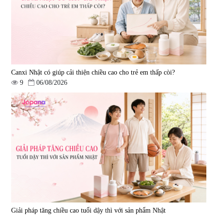
Canxi Nhật có giúp cải thiện chiều cao cho trẻ em thấp còi?
9
06/08/2026
Viên uống bổ gan Ribeto Shoji
Viên uống hỗ trợ cải thiện thoát
Hepaclean 60 viên
vị đĩa đệm Kyoto Has 30 viên
|
543.205
|
14.560
690.000 đ
1.600.000 đ
Giải pháp tăng chiều cao tuổi dậy thì với sản phẩm Nhật