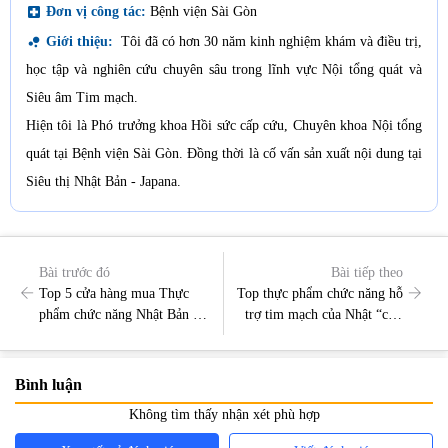
local_hospital
Đơn vị công tác:
Bệnh viện Sài Gòn
bubble_chart
Giới thiệu:
Tôi đã có hơn 30 năm kinh nghiệm khám và điều trị,
học tập và nghiên cứu chuyên sâu trong lĩnh vực Nội tổng quát và
Siêu âm Tim mạch.
Hiện tôi là Phó trưởng khoa Hồi sức cấp cứu, Chuyên khoa Nội tổng
quát tại Bệnh viện Sài Gòn. Đồng thời là cố vấn sản xuất nội dung tại
Siêu thị Nhật Bản - Japana.
Bài trước đó
Bài tiếp theo
Top 5 cửa hàng mua Thực
Top thực phẩm chức năng hỗ
phẩm chức năng Nhật Bản uy
trợ tim mạch của Nhật “cứu
tín hàng đầu hiện nay
tinh” của mọi người, mọi nhà
Bình luận
Không tìm thấy nhận xét phù hợp