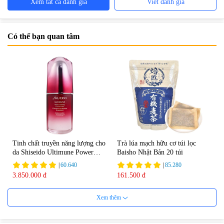
Xem tất cả đánh giá
Viết đánh giá
Có thể bạn quan tâm
Tinh chất truyền năng lượng cho
Trà lúa mạch hữu cơ túi lọc
da Shiseido Ultimune Power
Baisho Nhật Bản 20 túi
75ml
|
60.640
|
85.280
3.850.000 đ
161.500 đ
Xem thêm