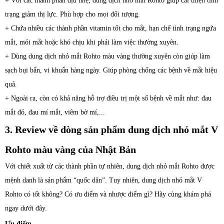
+ Với các thành phần dịu nhẹ, dung dịch nhỏ mắt Rohto giúp cải thiện tình
trạng giảm thị lực. Phù hợp cho mọi đối tượng.
+ Chứa nhiều các thành phần vitamin tốt cho mắt, hạn chế tình trạng ngứa
mắt, mỏi mắt hoặc khó chịu khi phải làm việc thường xuyên.
+ Dùng d
ung dịch
nhỏ mắt Rohto màu vàng thường xuyên còn giúp làm
sạch bụi bẩn, vi khuẩn hàng ngày. Giúp phòng chống các bệnh về mắt hiệu
quả.
+ Ngoài ra, còn có khả năng hỗ trợ điều trị một số bệnh về mắt như: đau
mắt đỏ, đau mí mắt, viêm bờ mí,...
3. Review về dòng sản phẩm dung dịch nhỏ mắt V
Rohto màu vàng của Nhật Bản
Với chiết xuất từ các thành phần tự nhiên, d
ung dịch
nhỏ mắt Rohto được
mệnh danh là sản phẩm “quốc dân”. Tuy nhiên, dung dịch
nhỏ mắt V
Rohto có tốt không? Có ưu điểm và nhược điểm gì? Hãy cùng khám phá
ngay dưới đây.
Ưu điểm