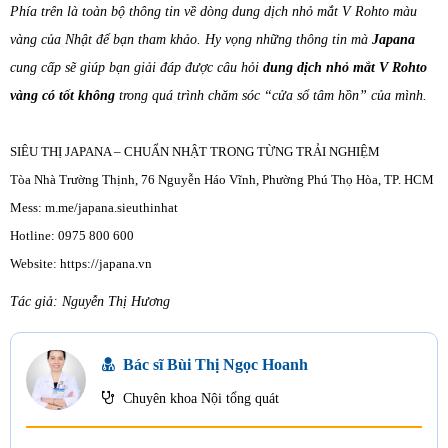
Phía trên là toàn bộ thông tin về dòng dung dịch nhỏ mắt V Rohto màu
vàng của Nhật để bạn tham khảo. Hy vọng những thông tin mà
Japana
cung cấp sẽ giúp bạn giải đáp được câu hỏi
dung dịch
nhỏ mắt V Rohto
vàng có tốt không
trong quá trình chăm sóc “cửa sổ tâm hồn” của mình.
SIÊU THỊ JAPANA – CHUẨN NHẬT TRONG TỪNG TRẢI NGHIỆM
Tòa Nhà Trường Thịnh, 76 Nguyễn Háo Vĩnh, Phường Phú Thọ Hòa, TP. HCM
Mess: m.me/japana.sieuthinhat
Hotline: 0975 800 600
Website: https://japana.vn
Tác giả: Nguyễn Thị Hương
Bác sĩ Bùi Thị Ngọc Hoanh
Chuyên khoa Nội tổng quát