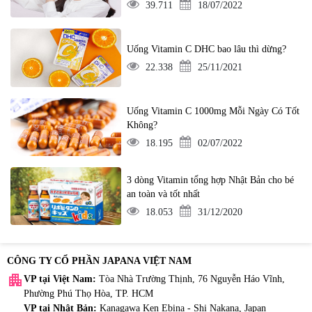
39.711
18/07/2022
Uống Vitamin C DHC bao lâu thì dừng?
22.338
25/11/2021
Uống Vitamin C 1000mg Mỗi Ngày Có Tốt
Không?
18.195
02/07/2022
3 dòng Vitamin tổng hợp Nhật Bản cho bé
an toàn và tốt nhất
18.053
31/12/2020
CÔNG TY CỔ PHẦN JAPANA VIỆT NAM
apartment
VP tại Việt Nam:
Tòa Nhà Trường Thịnh, 76 Nguyễn Háo Vĩnh,
Phường Phú Thọ Hòa, TP. HCM
VP tại Nhật Bản:
Kanagawa Ken Ebina - Shi Nakana, Japan