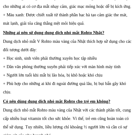
cho những ai có cơ địa mắt nhạy cảm, giác mạc mỏng hoặc dễ bị kích ứng.
+ Màu xanh: Được chiết xuất từ thành phần bạc hà tạo cảm giác the mát,
mát lạnh, giải tỏa căng thẳng mệt mỏi hiệu quả.
Những ai nên sử dụng dung dịch nhỏ mắt Rohto Nhật?
Dung dịch nhỏ mắt V Rohto màu vàng của Nhật thích hợp sử dụng cho các
đối tượng dưới đây:
+ Học sinh, sinh viên phải thường xuyên học tập nhiều
+ Dân văn phòng thường xuyên phải tiếp xúc với màn hình máy tính
+ Người lớn tuổi khi mắt bị lão hóa, bị khô hoặc khó chịu
+ Phù hợp cho những ai khi đi ngoài đường quá lâu, bị bụi bẩn gây khó
chịu.
Có nên dùng dung dịch nhỏ mắt Rohto cho trẻ em không?
Dung dịch nhỏ mắt Rohto màu vàng của Nhật với các thành phần tốt, cung
cấp nhiều loại vitamin tốt cho sức khỏe. Vì thế, trẻ em cũng hoàn toàn có
thể sử dụng. Tuy nhiên, liều lượng chỉ khoảng ½ người lớn và cần có sự