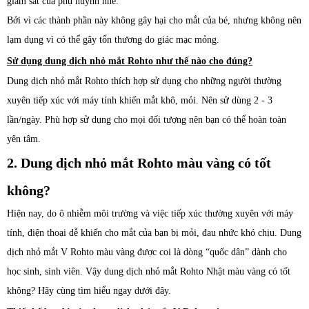
giám sát của phụ huynh nhé.
Bởi vì các thành phần này không gây hại cho mắt của bé, nhưng không nên
lạm dụng vì có thể gây tổn thương do giác mạc mỏng.
Sử dụng dung dịch nhỏ mắt Rohto như thế nào cho đúng?
Dung dịch
nhỏ mắt Rohto thích hợp sử dụng cho những người thường
xuyên tiếp xúc với máy tính khiến mắt khô, mỏi. Nên sử dùng 2 - 3
lần/ngày. Phù hợp sử dụng cho mọi đối tượng nên bạn có thể hoàn toàn
yên tâm.
2. Dung dịch nhỏ mắt Rohto màu vàng có tốt
không?
Hiện nay, do ô nhiễm môi trường và việc tiếp xúc thường xuyên với máy
tính, điện thoại dễ khiến cho mắt của bạn bị mỏi, đau nhức khó chịu. Dung
dịch nhỏ mắt V Rohto màu vàng được coi là dòng “quốc dân” dành cho
học sinh, sinh viên. Vậy dung dịch nhỏ mắt Rohto Nhật màu vàng có tốt
không? Hãy cùng tìm hiểu ngay dưới đây.