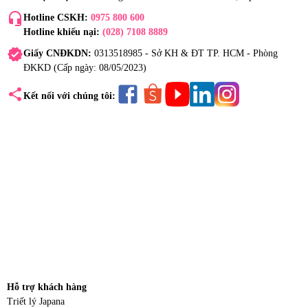
headset_mic
Hotline CSKH:
0975 800 600
Hotline khiếu nại:
(028) 7108 8889
verified
Giấy CNĐKDN:
0313518985 - Sở KH & ĐT TP. HCM - Phòng
ĐKKD (Cấp ngày: 08/05/2023)
share
Kết nối với chúng tôi:
Hỗ trợ khách hàng
Triết lý Japana