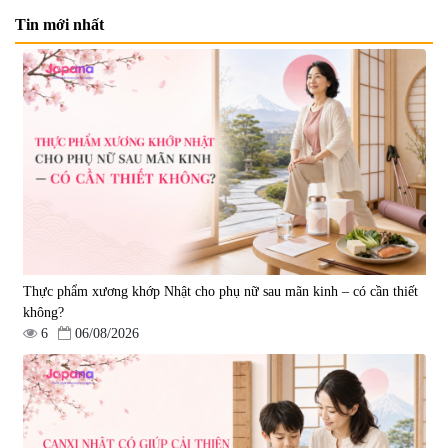
Tin mới nhất
Viên uống bổ não Ribeto Shoji
Viên nang uống cải thiện thị lực,
Ichoha Ekisu Plus - 90 viên
trí nhớ DHA + EPA + Flaxseed
Oil 30 viên/gói - Date 02/2027
|
57.920
|
52.346
1.450.000 đ
225.000 đ
Thực phẩm xương khớp Nhật cho phụ nữ sau mãn kinh – có cần thiết
không?
6
06/08/2026
Tẩy tế bào chết Nichiei Bussan
Viên uống hỗ trợ bền thành
Nano NMN+ Peeling Gel
mạch, ngừa tai biến Elastin Plus
Luxury 200g
& Nattokinase Hokoen 80 viên
|
0
|
0
1.490.000 đ
980.000 đ