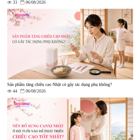
33
06/08/2026
Viên uống hỗ trợ giấc ngủ Fujina
Viên uống phòng ngừa & hỗ trợ
Sleepy Nhật Bản 80 viên
điều trị đột quỵ Biken Kinase
Gold 60 viên
|
13.760
|
0
580.000 đ
1.570.000 đ
Sản phẩm tăng chiều cao Nhật có gây tác dụng phụ không?
44
06/08/2026