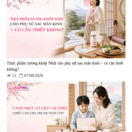
Viên uống bổ gan Ribeto Shoji
Viên uống hỗ trợ giải độc và
Hepaclean 60 viên
phục hồi chức năng gan Biken
Liver Ex 120 viên - Date
|
543.205
|
0
07/2027
690.000 đ
1.390.000 đ
Thực phẩm xương khớp Nhật cho phụ nữ sau mãn kinh – có cần thiết
không?
11
07/08/2026
Viên uống hỗ trợ tim mạch AFC
Viên uống tăng cường miễn dịch
Rich Coenzyme Q10 - 120 viên
Ribeto Shoji Fukujyusen 180
viên
|
2.546
|
32.160
2.890.000 đ
9.850.000 đ