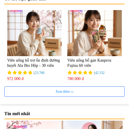
Viên uống hỗ trợ ổn định đường
Viên uống bổ gan Kanprox
huyết Ala Bio Hộp - 30 viên
Fujina 60 viên
|
23.760
|
42.532
972.000 đ
780.000 đ
Xem thêm
Tin mới nhất