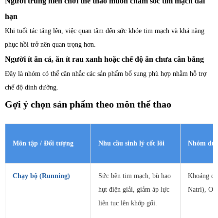
Người trung niên chơi thể thao muốn chăm sóc tim mạch dài
hạn
Khi tuổi tác tăng lên, việc quan tâm đến sức khỏe tim mạch và khả năng
phục hồi trở nên quan trọng hơn.
Người ít ăn cá, ăn ít rau xanh hoặc chế độ ăn chưa cân bằng
Đây là nhóm có thể cân nhắc các sản phẩm bổ sung phù hợp nhằm hỗ trợ
chế độ dinh dưỡng.
Gợi ý chọn sản phẩm theo môn thể thao
Môn tập / Đối tượng
Nhu cầu sinh lý cốt lõi
Nhóm dưỡn
Chạy bộ (Running)
Sức bền tim mạch, bù hao
Khoáng chấ
hụt điện giải, giảm áp lực
Natri), O
liên tục lên khớp gối.