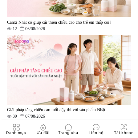
Canxi Nhật có giúp cải thiện chiều cao cho trẻ em thấp còi?
12
06/08/2026
Viên uống hỗ trợ tăng cường
Viên uống hỗ trợ điều trị ung thư
sinh lý nam Fujina Monster Shot
Fucoidan Okinawa Kanehide Bio
150 viên
EX 323mg - 150 viên
|
12.480
|
790.621
880.000 đ
4.473.500 đ
Giải pháp tăng chiều cao tuổi dậy thì với sản phẩm Nhật
39
07/08/2026
Danh mục
Ưu đãi
Trang chủ
Liên hệ
Tài khoản