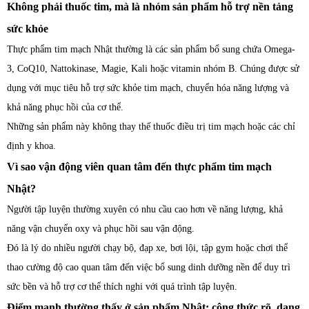
Không phải thuốc tim, mà là nhóm sản phẩm hỗ trợ nền tảng
sức khỏe
Thực phẩm tim mạch Nhật thường là các sản phẩm bổ sung chứa Omega-
3, CoQ10, Nattokinase, Magie, Kali hoặc vitamin nhóm B. Chúng được sử
dụng với mục tiêu hỗ trợ sức khỏe tim mạch, chuyển hóa năng lượng và
khả năng phục hồi của cơ thể.
Những sản phẩm này không thay thế thuốc điều trị tim mạch hoặc các chỉ
định y khoa.
Vì sao vận động viên quan tâm đến thực phẩm tim mạch
Nhật?
Người tập luyện thường xuyên có nhu cầu cao hơn về năng lượng, khả
năng vận chuyển oxy và phục hồi sau vận động.
Đó là lý do nhiều người chạy bộ, đạp xe, bơi lội, tập gym hoặc chơi thể
thao cường độ cao quan tâm đến việc bổ sung dinh dưỡng nền để duy trì
sức bền và hỗ trợ cơ thể thích nghi với quá trình tập luyện.
Điểm mạnh thường thấy ở sản phẩm Nhật: công thức rõ, dạng