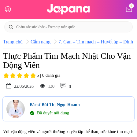
0
Trang chủ
Cẩm nang
7. Gan – Tim mạch – Huyết áp – Dinh d
Thực Phẩm Tim Mạch Nhật Cho Vận
Động Viên
5 | 0 đánh giá
22/06/2026
130
0
Bác sĩ Bùi Thị Ngọc Hoanh
check_circle
Đã duyệt nội dung
Với vận động viên và người thường xuyên tập thể thao, sức khỏe tim mạch