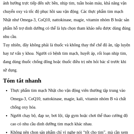
ảnh hưởng trực tiếp đến sức bền, nhịp tim, tuần hoàn máu, khả năng vận
chuyển oxy và tốc độ phục hồi sau vận động. Các thực phẩm tim mạch
Nhật như Omega-3, CoQ10, nattokinase, magie, vitamin nhóm B hoặc sản
phẩm hỗ trợ dinh dưỡng có thể là lựa chọn tham khảo nếu được dùng đúng
nhu cầu.
Tuy nhiên, đây không phải là thuốc và không thay thế chế độ ăn, tập luyện
hay tư vấn y khoa. Người có bệnh tim mạch, huyết áp, rối loạn nhịp tim,
đang dùng thuốc chống đông hoặc thuốc điều trị nên hỏi bác sĩ trước khi
sử dụng.
Tóm tắt nhanh
Thực phẩm tim mạch Nhật cho vận động viên thường tập trung vào
Omega-3, CoQ10, nattokinase, magie, kali, vitamin nhóm B và chất
chống oxy hóa.
Người chạy bộ, đạp xe, bơi lội, tập gym hoặc chơi thể thao cường độ
cao có nhu cầu dinh dưỡng tim mạch khác nhau.
Không nên chọn sản phẩm chỉ vì nghe nói “tốt cho tim”, mà cần xem