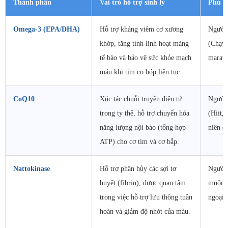
Thành phần
Vai trò hỗ trợ sinh lý
Phù h
Omega-3 (EPA/DHA)
Hỗ trợ kháng viêm cơ xương
Người 
khớp, tăng tính linh hoạt màng
(Chạy 
tế bào và bảo vệ sức khỏe mạch
marath
máu khi tim co bóp liên tục.
CoQ10
Xúc tác chuỗi truyền điện tử
Người 
trong ty thể, hỗ trợ chuyển hóa
(Hiit,
năng lượng nội bào (tổng hợp
niên ch
ATP) cho cơ tim và cơ bắp.
Nattokinase
Hỗ trợ phân hủy các sợi tơ
Người 
huyết (fibrin), được quan tâm
muốn d
trong việc hỗ trợ lưu thông tuần
ngoại 
hoàn và giảm độ nhớt của máu.