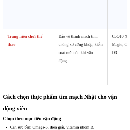
Trung niên chơi thể
Bảo vệ thành mạch tim,
CoQ10 (bả
thao
chống xơ cứng khớp, kiểm
Magie, Chấ
soát mỡ máu khi vận
D3.
động.
Cách chọn thực phẩm tim mạch Nhật cho vận
động viên
Chọn theo mục tiêu vận động
Cần sức bền: Omega-3, điện giải, vitamin nhóm B.