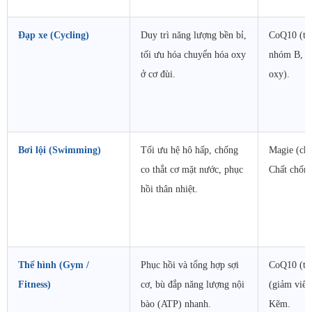
Đạp xe (Cycling)
Duy trì năng lượng bền bỉ,
CoQ10 (tr
tối ưu hóa chuyển hóa oxy
nhóm B, Sắ
ở cơ đùi.
oxy).
Bơi lội (Swimming)
Tối ưu hệ hô hấp, chống
Magie (chố
co thắt cơ mặt nước, phục
Chất chống
hồi thân nhiệt.
Thể hình (Gym /
Phục hồi và tổng hợp sợi
CoQ10 (tố
Fitness)
cơ, bù đắp năng lượng nội
(giảm viê
bào (ATP) nhanh.
Kẽm.