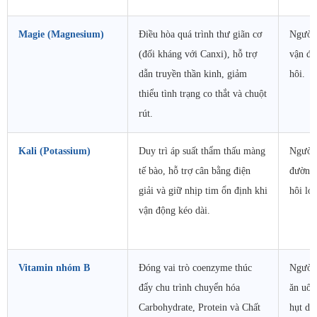
Magie (Magnesium)
Điều hòa quá trình thư giãn cơ
Người 
(đối kháng với Canxi), hỗ trợ
vận độ
dẫn truyền thần kinh, giảm
hôi.
thiểu tình trạng co thắt và chuột
rút.
Kali (Potassium)
Duy trì áp suất thẩm thấu màng
Người 
tế bào, hỗ trợ cân bằng điện
đường 
giải và giữ nhịp tim ổn định khi
hôi lớn
vận động kéo dài.
Vitamin nhóm B
Đóng vai trò coenzyme thúc
Người 
đẩy chu trình chuyển hóa
ăn uốn
Carbohydrate, Protein và Chất
hụt di