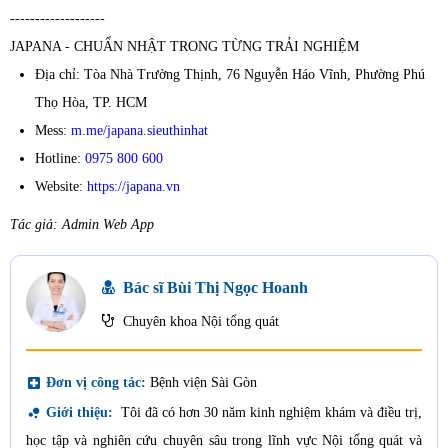
-------------------
JAPANA - CHUẨN NHẬT TRONG TỪNG TRẢI NGHIỆM
Địa chỉ: Tòa Nhà Trường Thịnh, 76 Nguyễn Háo Vĩnh, Phường Phú
Thọ Hòa, TP. HCM
Mess:
m.me/japana.sieuthinhat
Hotline:
0975 800 600
Website:
https://japana.vn
Tác giả: Admin Web App
Bác sĩ Bùi Thị Ngọc Hoanh
Chuyên khoa Nội tổng quát
local_hospital
Đơn vị công tác:
Bệnh viện Sài Gòn
bubble_chart
Giới thiệu:
Tôi đã có hơn 30 năm kinh nghiệm khám và điều trị,
học tập và nghiên cứu chuyên sâu trong lĩnh vực Nội tổng quát và