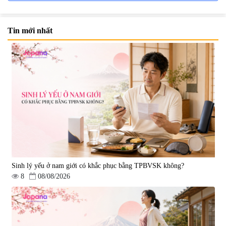
Tin mới nhất
Viên uống bổ não Ribeto Shoji
Viên nang uống cải thiện thị lực,
Ichoha Ekisu Plus - 90 viên
trí nhớ DHA + EPA + Flaxseed
Oil 30 viên/gói - Date 02/2027
|
57.920
|
52.346
1.450.000 đ
225.000 đ
Sinh lý yếu ở nam giới có khắc phục bằng TPBVSK không?
8
08/08/2026
Tẩy tế bào chết Nichiei Bussan
Viên uống hỗ trợ bền thành
Nano NMN+ Peeling Gel
mạch, ngừa tai biến Elastin Plus