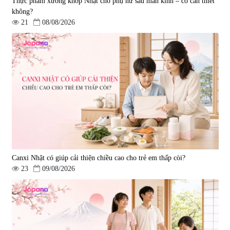
Thực phẩm xương khớp Nhật cho phụ nữ sau mãn kinh – có cần thiết
không?
21
08/08/2026
Viên uống hỗ trợ giấc ngủ Fujina
Viên uống phòng ngừa & hỗ trợ
Sleepy Nhật Bản 80 viên
điều trị đột quỵ Biken Kinase
Gold 60 viên
|
13.760
|
0
580.000 đ
1.570.000 đ
Canxi Nhật có giúp cải thiện chiều cao cho trẻ em thấp còi?
23
09/08/2026