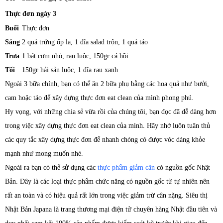
Thực đơn ngày 3
Buổi
Thực đơn
Sáng
2 quả trứng ốp la, 1 đĩa salad trộn, 1 quả táo
Trưa
1 bát cơm nhỏ, rau luộc, 150gr cá hồi
Tối
150gr hải sản luộc, 1 đĩa rau xanh
Ngoài 3 bữa chính, bạn có thể ăn 2 bữa phụ bằng các hoa quả như bưởi,
cam hoặc táo để xây dựng thực đơn eat clean của mình phong phú.
Hy vọng, với những chia sẻ vừa rồi của chúng tôi, bạn đọc đã dễ dàng hơn
trong việc xây dựng thực đơn eat clean của mình. Hãy nhớ luôn tuân thủ
các quy tắc xây dựng thực đơn để nhanh chóng có được vóc dáng khỏe
mạnh như mong muốn nhé.
Ngoài ra bạn có thể sử dụng các
thực phẩm giảm cân
có nguồn gốc Nhật
Bản. Đây là các loại thực phẩm chức năng có nguồn gốc từ tự nhiên nên
rất an toàn và có hiệu quả rất lớn trong việc giảm trừ cân nặng. Siêu thị
Nhật Bản Japana là trang thương mại điện tử chuyên hàng Nhật đầu tiên và