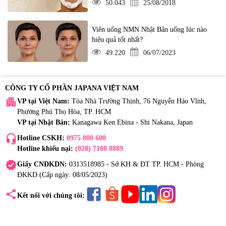
50.043
25/08/2018
Viên uống NMN Nhật Bản uống lúc nào
hiệu quả tốt nhất?
49.220
06/07/2023
CÔNG TY CỔ PHẦN JAPANA VIỆT NAM
apartment
VP tại Việt Nam:
Tòa Nhà Trường Thịnh, 76 Nguyễn Háo Vĩnh,
Phường Phú Thọ Hòa, TP. HCM
VP tại Nhật Bản:
Kanagawa Ken Ebina - Shi Nakana, Japan
headset_mic
Hotline CSKH:
0975 800 600
Hotline khiếu nại:
(028) 7108 8889
verified
Giấy CNĐKDN:
0313518985 - Sở KH & ĐT TP. HCM - Phòng
ĐKKD (Cấp ngày: 08/05/2023)
share
Kết nối với chúng tôi: