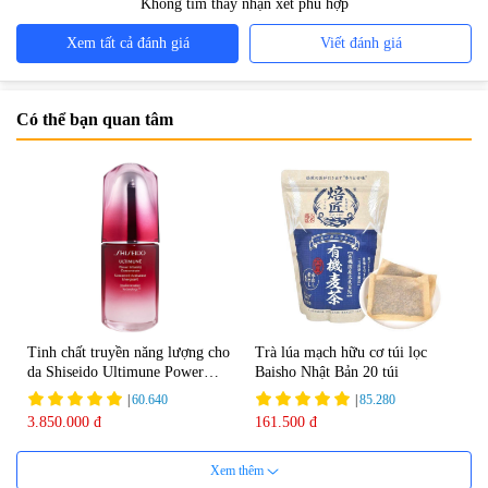
Không tìm thấy nhận xét phù hợp
Xem tất cả đánh giá
Viết đánh giá
Có thể bạn quan tâm
Tinh chất truyền năng lượng cho
Trà lúa mạch hữu cơ túi lọc
da Shiseido Ultimune Power
Baisho Nhật Bản 20 túi
75ml
|
60.640
|
85.280
3.850.000 đ
161.500 đ
Xem thêm