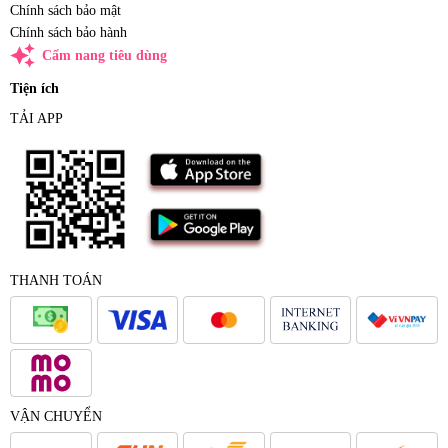
Chính sách bảo mật
Chính sách bảo hành
auto_awesome
Cẩm nang tiêu dùng
Tiện ích
TẢI APP
THANH TOÁN
VẬN CHUYỂN