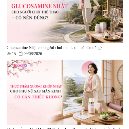
Luxury 200g
& Nattokinase Hokoen 80 viên
|
0
|
0
1.490.000 đ
980.000 đ
Glucosamine Nhật cho người chơi thể thao – có nên dùng?
15
09/08/2026
Viên uống bổ gan Ribeto Shoji
Viên uống hỗ trợ cải thiện thoát
Hepaclean 60 viên
vị đĩa đệm Kyoto Has 30 viên
|
543.205
|
14.560
690.000 đ
1.600.000 đ