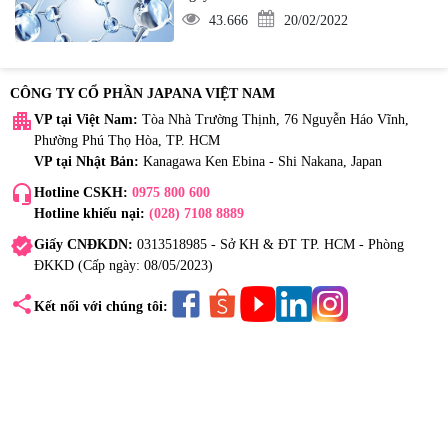
43.666
20/02/2022
CÔNG TY CỔ PHẦN JAPANA VIỆT NAM
apartment
VP tại Việt Nam:
Tòa Nhà Trường Thịnh, 76 Nguyễn Háo Vĩnh,
Phường Phú Thọ Hòa, TP. HCM
VP tại Nhật Bản:
Kanagawa Ken Ebina - Shi Nakana, Japan
headset_mic
Hotline CSKH:
0975 800 600
Hotline khiếu nại:
(028) 7108 8889
verified
Giấy CNĐKDN:
0313518985 - Sở KH & ĐT TP. HCM - Phòng
ĐKKD (Cấp ngày: 08/05/2023)
share
Kết nối với chúng tôi: