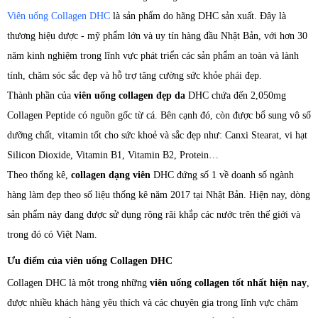
Viên uống Collagen DHC
là sản phẩm do hãng DHC sản xuất. Đây là
thương hiệu dược - mỹ phẩm lớn và uy tín hàng đầu Nhật Bản, với hơn 30
năm kinh nghiệm trong lĩnh vực phát triển các sản phẩm an toàn và lành
tính, chăm sóc sắc đẹp và hỗ trợ tăng cường sức khỏe phái đẹp.
Thành phần của
viên uống collagen đẹp da
DHC chứa đến 2,050mg
Collagen Peptide có nguồn gốc từ cá. Bên cạnh đó, còn được bổ sung vô số
dưỡng chất, vitamin tốt cho sức khoẻ và sắc đẹp như: Canxi Stearat, vi hạt
Silicon Dioxide, Vitamin B1, Vitamin B2, Protein…
Theo thống kê,
collagen dạng viên
DHC đứng số 1 về doanh số ngành
hàng làm đẹp theo số liệu thống kê năm 2017 tại Nhật Bản. Hiện nay, dòng
sản phẩm này đang được sử dụng rộng rãi khắp các nước trên thế giới và
trong đó có Việt Nam.
Ưu điểm của viên uống Collagen DHC
Collagen DHC là một trong những
viên uống collagen tốt nhất hiện nay
,
được nhiều khách hàng yêu thích và các chuyên gia trong lĩnh vực chăm