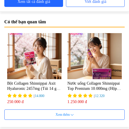
Xem tất cả đánh giá
Viết đánh giá
Có thể bạn quan tâm
Bột Collagen Shinnippai Axit
Nước uống Collagen Shinnippai
Hyaluronic 2457mg (Túi 14 gói
Top Premium 10.000mg (Hộp
x 3g) - Date 04/2027
10 chai x 50ml)
|
14.800
|
12.320
250.000 đ
1.250.000 đ
Xem thêm