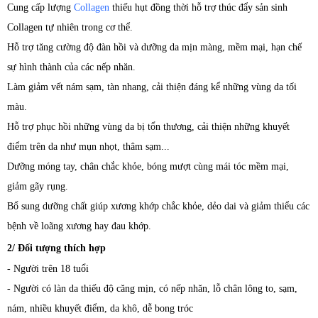
Cung cấp lượng
Collagen
thiếu hụt đồng thời hỗ trợ thúc đẩy sản sinh
Collagen tự nhiên trong cơ thể.
Hỗ trợ tăng cường độ đàn hồi và dưỡng da mịn màng, mềm mại, hạn chế
sự hình thành của các nếp nhăn.
Làm giảm vết nám sạm, tàn nhang, cải thiện đáng kể những vùng da tối
màu.
Hỗ trợ phục hồi những vùng da bị tổn thương, cải thiện những khuyết
điểm trên da như mụn nhọt, thâm sạm...
Dưỡng móng tay, chân chắc khỏe, bóng mượt cùng mái tóc mềm mại,
giảm gãy rụng.
Bổ sung dưỡng chất giúp xương khớp chắc khỏe, dẻo dai và giảm thiểu các
bệnh về loãng xương hay đau khớp.
2/ Đối tượng thích hợp
- Người trên 18 tuổi
- Người có làn da thiếu độ căng mịn, có nếp nhăn, lỗ chân lông to, sạm,
nám, nhiều khuyết điểm, da khô, dễ bong tróc