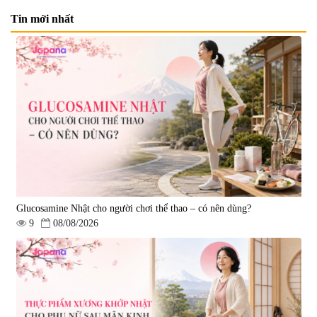
Tin mới nhất
Nước uống đẹp da Collagen
Nước uống Collagen Kaza Rose
20000mg Plus (Hộp 10 chai x
Lady 5000mg (Hộp 10 chai x
50ml)
50ml)
|
789.120
|
67.440
1.200.000 đ
950.000 đ
Glucosamine Nhật cho người chơi thể thao – có nên dùng?
9
08/08/2026
Nước uống Collagen Shinnippai
Top 5.000mg (Hộp 10 chai x
50ml)
|
128.720
693.000 đ