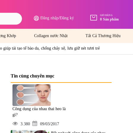
GIỎ HÀNG
Đăng nhập
/
Đăng ký
0
Sản phẩm
ơng Khớp
Collagen nước Nhật
Tất Cả Thương Hiệu
 giúp tái tạo tế bào da, chống chảy xệ, lưu giữ nét tươi trẻ
Tin cùng chuyên mục
Công dụng của nhau thai heo là
gì?
3.380
09/03/2017