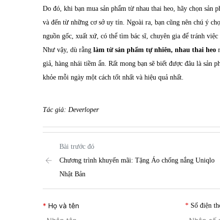
Do đó, khi bạn mua sản phẩm từ nhau thai heo, hãy chọn sản p
và đến từ những cơ sở uy tín. Ngoài ra, bạn cũng nên chú ý ch
nguồn gốc, xuất xứ, có thể tìm bác sĩ, chuyên gia để tránh việ
Như vậy, dù rằng
làm từ sản phẩm tự nhiên, nhau thai heo
r
giả, hàng nhái tiềm ẩn. Rất mong bạn sẽ biết được đâu là sản 
khỏe mỗi ngày một cách tốt nhất và hiệu quả nhất.
Tác giả: Deverloper
Bài trước đó
Chương trình khuyến mãi: Tặng Áo chống nắng Uniqlo
Nhật Bản
Họ và tên
Số điện th