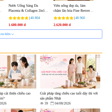
u
Nước Uống Sáng Da
Viên uống đẹp da, làm
Placenta & Collagen 2in1
chậm lão hóa Fine Resvera
 -
Beyou Lux Blanc EX (Hộp
Placenta Q 120 viên - Date
|
40.804
|
48.960
10 chai x 50 ml)
12/2026
1.680.000 đ
2.620.000 đ
em thêm
úp cải thiện chiều cao
Giải pháp tăng chiều cao tuổi dậy thì với
còi?
sản phẩm Nhật
/2026
39
04/08/2026