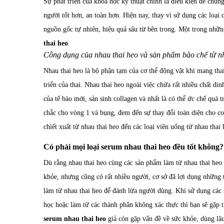
Sự phát triển của khoa học kỹ thuật chính là điều kiện để chú
người tốt hơn, an toàn hơn. Hiện nay, thay vì sử dụng các loạ
nguồn gốc tự nhiên, hiệu quả sâu từ bên trong. Một trong nhữn
thai heo
.
Công dụng của nhau thai heo và sản phẩm bào chế từ nh
Nhau thai heo là bộ phận tạm của cơ thể động vật khi mang thai
triển của thai. Nhau thai heo ngoài việc chứa rất nhiều chất din
của tế bào mới, sản sinh collagen và nhất là có thể ức chế quá t
chắc cho vòng 1 và bụng, đem đến sự thay đổi toàn diện cho c
chiết xuất từ nhau thai heo đến các loại viên uống từ nhau thai 
Có phải mọi loại
serum nhau thai heo
đều tốt không?
Dù rằng nhau thai heo cùng các sản phẩm làm từ nhau thai heo 
khỏe, nhưng cũng có rất nhiều người, cơ sở đã lợi dụng những 
làm từ nhau thai heo để đánh lừa người dùng. Khi sử dụng các
học hoặc làm từ các thành phân không xác thực thì bạn sẽ gặp 
serum nhau thai heo
giả còn gặp vấn đề về sức khỏe, dùng lâu