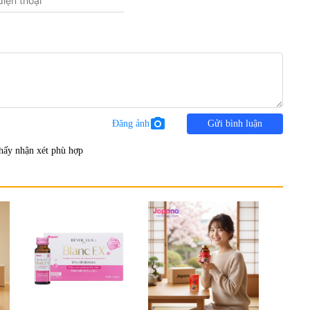
photo_camera
Đăng ảnh
Gửi bình luận
hấy nhận xét phù hợp