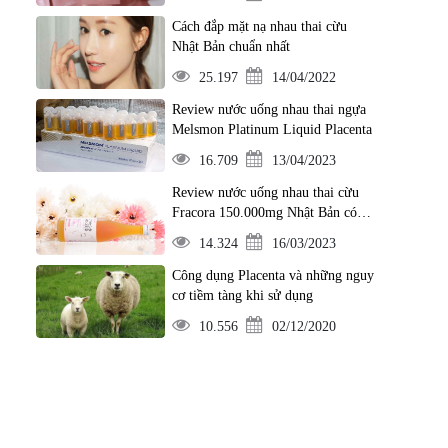
Cách đắp mặt nạ nhau thai cừu
Nhật Bản chuẩn nhất
25.197
14/04/2022
Review nước uống nhau thai ngựa
Melsmon Platinum Liquid Placenta
16.709
13/04/2023
Review nước uống nhau thai cừu
Fracora 150.000mg Nhật Bản có
thực sự tốt?
14.324
16/03/2023
Công dụng Placenta và những nguy
cơ tiềm tàng khi sử dụng
10.556
02/12/2020