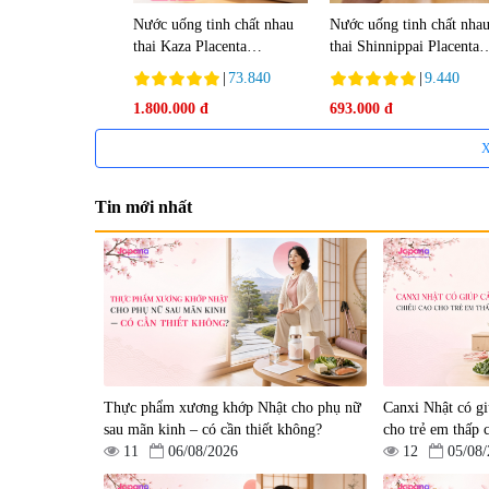
Nước uống tinh chất nhau
Nước uống tinh chất nha
thai Kaza Placenta
thai Shinnippai Placenta
50000mg (Hộp 10 chai x
Top (Hộp 10 chai x 50ml)
|
73.840
|
9.440
50ml)
Date 10/2026
1.800.000 đ
693.000 đ
X
Tin mới nhất
Thực phẩm xương khớp Nhật cho phụ nữ
Canxi Nhật có gi
sau mãn kinh – có cần thiết không?
cho trẻ em thấp 
11
06/08/2026
12
05/08