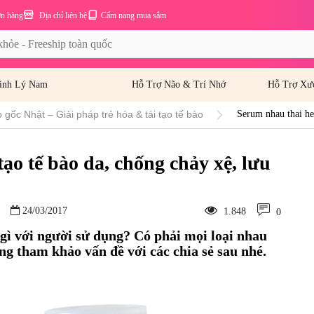
ơn hàng
Địa chỉ liên hệ
Cẩm nang mua sắm
inh Lý Nam
Hỗ Trợ Não & Trí Nhớ
Hỗ Trợ Xư
 gốc Nhật – Giải pháp trẻ hóa & tái tạo tế bào
Serum nhau thai heo
tạo tế bào da, chống chảy xệ, lưu
24/03/2017
1.848
0
gì với người sử dụng? Có phải mọi loại nhau
ng tham khảo vấn đề với các chia sẻ sau nhé.