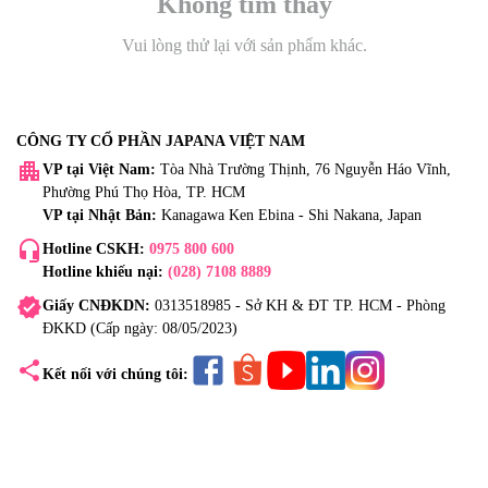
Không tìm thấy
Vui lòng thử lại với sản phẩm khác.
CÔNG TY CỔ PHẦN JAPANA VIỆT NAM
apartment
VP tại Việt Nam:
Tòa Nhà Trường Thịnh, 76 Nguyễn Háo Vĩnh,
Phường Phú Thọ Hòa, TP. HCM
VP tại Nhật Bản:
Kanagawa Ken Ebina - Shi Nakana, Japan
headset_mic
Hotline CSKH:
0975 800 600
Hotline khiếu nại:
(028) 7108 8889
verified
Giấy CNĐKDN:
0313518985 - Sở KH & ĐT TP. HCM - Phòng
ĐKKD (Cấp ngày: 08/05/2023)
share
Kết nối với chúng tôi: