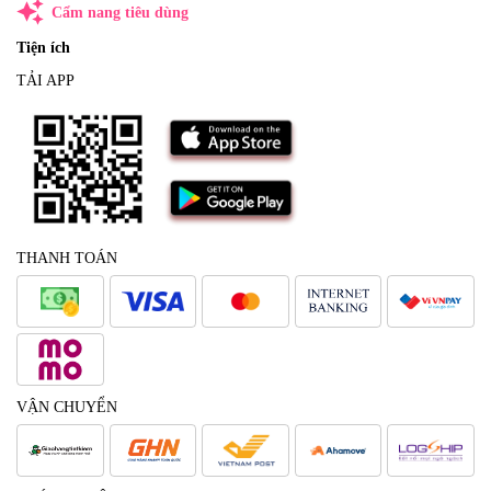
auto_awesome
Cẩm nang tiêu dùng
Tiện ích
TẢI APP
THANH TOÁN
VẬN CHUYỂN