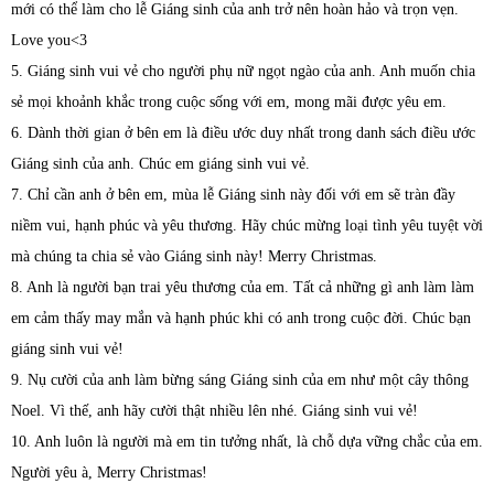
mới có thể làm cho lễ Giáng sinh của anh trở nên hoàn hảo và trọn vẹn.
Love you<3
5. Giáng sinh vui vẻ cho người phụ nữ ngọt ngào của anh. Anh muốn chia
sẻ mọi khoảnh khắc trong cuộc sống với em, mong mãi được yêu em.
6. Dành thời gian ở bên em là điều ước duy nhất trong danh sách điều ước
Giáng sinh của anh. Chúc em giáng sinh vui vẻ.
7. Chỉ cần anh ở bên em, mùa lễ Giáng sinh này đối với em sẽ tràn đầy
niềm vui, hạnh phúc và yêu thương. Hãy chúc mừng loại tình yêu tuyệt vời
mà chúng ta chia sẻ vào Giáng sinh này! Merry Christmas.
8. Anh là người bạn trai yêu thương của em. Tất cả những gì anh làm làm
em cảm thấy may mắn và hạnh phúc khi có anh trong cuộc đời. Chúc bạn
giáng sinh vui vẻ!
9. Nụ cười của anh làm bừng sáng Giáng sinh của em như một cây thông
Noel. Vì thế, anh hãy cười thật nhiều lên nhé. Giáng sinh vui vẻ!
10. Anh luôn là người mà em tin tưởng nhất, là chỗ dựa vững chắc của em.
Người yêu à, Merry Christmas!