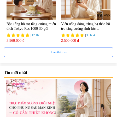
Bột uống hỗ trợ tăng cường miễn
Viên uống đông trùng hạ thảo hỗ
dịch Tokyo Res 1000 30 gói
trợ tăng cường sinh lực
Tohchukasou Premium Yo
|
12.160
|
33.654
Group 180 viên - Date 08/2027
3.960.000 đ
2.500.000 đ
Xem thêm
Tin mới nhất
Mặt Nạ Nichiei Bussan Nano
Viên uống bổ não Ribeto Shoji
NMN+ 3D Face Mask Luxury (8
Ichoha Ekisu Plus - 90 viên
miếng)
|
0
|
57.920
1.890.000 đ
1.450.000 đ