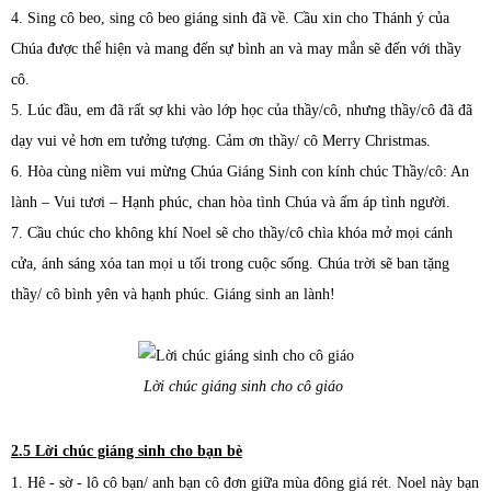
4. Sing cô beo, sing cô beo giáng sinh đã về. Cầu xin cho Thánh ý của
Chúa được thể hiện và mang đến sự bình an và may mắn sẽ đến với thầy
cô.
5. Lúc đầu, em đã rất sợ khi vào lớp học của thầy/cô, nhưng thầy/cô đã đã
dạy vui vẻ hơn em tưởng tượng. Cảm ơn thầy/ cô Merry Christmas.
6. Hòa cùng niềm vui mừng Chúa Giáng Sinh con kính chúc Thầy/cô: An
lành – Vui tươi – Hạnh phúc, chan hòa tình Chúa và ấm áp tình người.
7. Cầu chúc cho không khí Noel sẽ cho thầy/cô chìa khóa mở mọi cánh
cửa, ánh sáng xóa tan mọi u tối trong cuộc sống. Chúa trời sẽ ban tặng
thầy/ cô bình yên và hạnh phúc. Giáng sinh an lành!
Lời chúc giáng sinh cho cô giáo
2.5 Lời chúc giáng sinh cho bạn bè
1. Hê - sờ - lô cô bạn/ anh bạn cô đơn giữa mùa đông giá rét. Noel này bạn