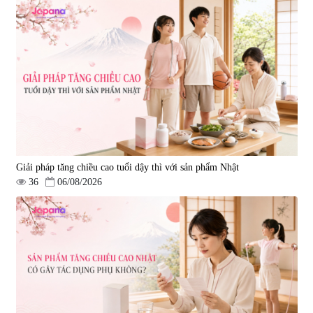
Viên uống phòng ngừa đột quỵ,
tai biến Nattokinase Nano
Premium 120 viên
|
149.877
2.290.000 đ
Giải pháp tăng chiều cao tuổi dậy thì với sản phẩm Nhật
36
06/08/2026