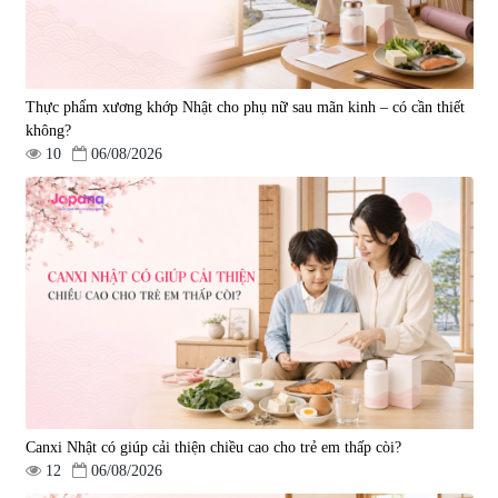
Thực phẩm xương khớp Nhật cho phụ nữ sau mãn kinh – có cần thiết
không?
10
06/08/2026
Viên uống hỗ trợ tăng cường
Viên uống chống lão hóa, tăng
sinh lý nam Fujina Monster Shot
sức khỏe Yangmiwa NMN 60
150 viên
viên
|
12.480
|
42.588
880.000 đ
5.500.000 đ
Canxi Nhật có giúp cải thiện chiều cao cho trẻ em thấp còi?
12
06/08/2026