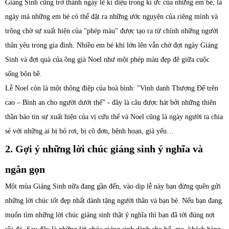
Giáng Sinh cũng trở thành ngày lễ kì diệu trong kí ức của những em bé, là
ngày mà những em bé có thể đặt ra những ước nguyện của riêng mình và
trông chờ sự xuất hiện của "phép màu" được tạo ra từ chính những người
thân yêu trong gia đình. Nhiều em bé khi lớn lên vẫn chờ đợi ngày Giáng
Sinh và đợi quà của ông già Noel như một phép màu đẹp đẽ giữa cuộc
sống bộn bề.
Lễ Noel còn là một thông điệp của hoà bình: "Vinh danh Thượng Đế trên
cao – Bình an cho người dưới thế” - đây là câu được hát bởi những thiên
thần báo tin sự xuất hiện của vị cứu thế và Noel cũng là ngày người ta chia
sẻ với những ai bị bỏ rơi, bị cô đơn, bệnh hoạn, già yếu…
2. Gợi ý những lời chúc giáng sinh ý nghĩa và
ngắn gọn
Một mùa Giáng Sinh nữa đang gần đến, vào dịp lễ này bạn đừng quên gửi
những lời chúc tốt đẹp nhất dành tặng người thân và bạn bè. Nếu bạn đang
muốn tìm những lời chúc giáng sinh thật ý nghĩa thì bạn đã tới đúng nơi