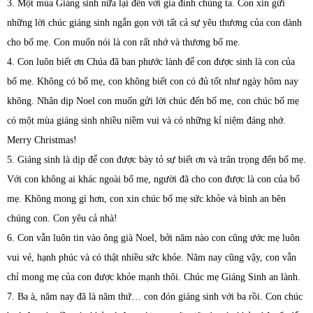
3. Một mùa Giáng sinh nữa lại đến với gia đình chúng ta. Con xin gửi
những lời chúc giáng sinh ngắn gọn với tất cả sự yêu thương của con dành
cho bố mẹ. Con muốn nói là con rất nhớ và thương bố mẹ.
4. Con luôn biết ơn Chúa đã ban phước lành để con được sinh là con của
bố mẹ. Không có bố mẹ, con không biết con có đủ tốt như ngày hôm nay
không. Nhân dịp Noel con muốn gửi lời chúc đến bố mẹ, con chúc bố mẹ
có một mùa giáng sinh nhiều niềm vui và có những kỉ niệm đáng nhớ.
Merry Christmas!
5. Giáng sinh là dịp để con được bày tỏ sự biết ơn và trân trọng đến bố mẹ.
Với con không ai khác ngoài bố mẹ, người đã cho con được là con của bố
mẹ. Không mong gì hơn, con xin chúc bố mẹ sức khỏe và bình an bên
chúng con. Con yêu cả nhà!
6. Con vẫn luôn tin vào ông già Noel, bởi năm nào con cũng ước mẹ luôn
vui vẻ, hạnh phúc và có thật nhiều sức khỏe. Năm nay cũng vậy, con vẫn
chỉ mong mẹ của con được khỏe mạnh thôi. Chúc mẹ Giáng Sinh an lành.
7. Ba à, năm nay đã là năm thứ… con đón giáng sinh với ba rồi. Con chúc