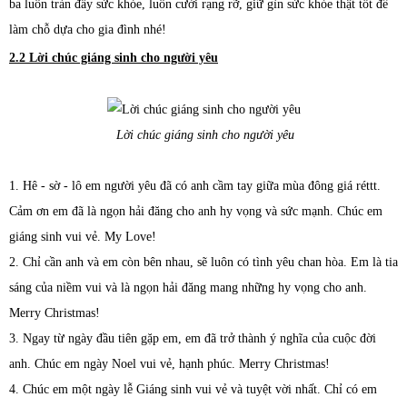
ba luôn tràn đầy sức khỏe, luôn cười rạng rỡ, giữ gìn sức khỏe thật tốt để
làm chỗ dựa cho gia đình nhé!
2.2 Lời chúc giáng sinh cho người yêu
Lời chúc giáng sinh cho người yêu
1. Hê - sờ - lô em người yêu đã có anh cầm tay giữa mùa đông giá réttt.
Cảm ơn em đã là ngọn hải đăng cho anh hy vọng và sức mạnh. Chúc em
giáng sinh vui vẻ. My Love!
2. Chỉ cần anh và em còn bên nhau, sẽ luôn có tình yêu chan hòa. Em là tia
sáng của niềm vui và là ngọn hải đăng mang những hy vọng cho anh.
Merry Christmas!
3. Ngay từ ngày đầu tiên gặp em, em đã trở thành ý nghĩa của cuộc đời
anh. Chúc em ngày Noel vui vẻ, hạnh phúc. Merry Christmas!
4. Chúc em một ngày lễ Giáng sinh vui vẻ và tuyệt vời nhất. Chỉ có em