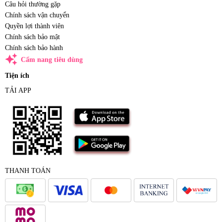
Câu hỏi thường gặp
Chính sách vận chuyển
Quyền lợi thành viên
Chính sách bảo mật
Chính sách bảo hành
auto_awesome
Cẩm nang tiêu dùng
Tiện ích
TẢI APP
THANH TOÁN