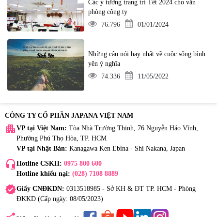
Các ý tưởng trang trí Tết 2024 cho văn
phòng công ty
76.796
01/01/2024
Những câu nói hay nhất về cuộc sống bình
yên ý nghĩa
74.336
11/05/2022
CÔNG TY CỔ PHẦN JAPANA VIỆT NAM
apartment
VP tại Việt Nam:
Tòa Nhà Trường Thịnh, 76 Nguyễn Háo Vĩnh,
Phường Phú Thọ Hòa, TP. HCM
VP tại Nhật Bản:
Kanagawa Ken Ebina - Shi Nakana, Japan
headset_mic
Hotline CSKH:
0975 800 600
Hotline khiếu nại:
(028) 7108 8889
verified
Giấy CNĐKDN:
0313518985 - Sở KH & ĐT TP. HCM - Phòng
ĐKKD (Cấp ngày: 08/05/2023)