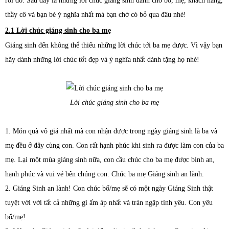
rồi đó. Sau đây là những lời chúc giáng sinh dành cho bố, mẹ, khách hàng,
thầy cô và bạn bè ý nghĩa nhất mà bạn chớ có bỏ qua đâu nhé!
2.1 Lời chúc giáng sinh cho ba mẹ
Giáng sinh đến không thể thiếu những lời chúc tới ba mẹ được. Vì vậy bạn
hãy dành những lời chúc tốt đẹp và ý nghĩa nhất dành tặng họ nhé!
Lời chúc giáng sinh cho ba mẹ
1. Món quà vô giá nhất mà con nhận được trong ngày giáng sinh là ba và
mẹ đều ở đây cùng con. Con rất hạnh phúc khi sinh ra được làm con của ba
mẹ. Lại một mùa giáng sinh nữa, con cầu chúc cho ba mẹ được bình an,
hạnh phúc và vui vẻ bên chúng con. Chúc ba mẹ Giáng sinh an lành.
2. Giáng Sinh an lành! Con chúc bố/mẹ sẽ có một ngày Giáng Sinh thật
tuyệt vời với tất cả những gì ấm áp nhất và tràn ngập tình yêu. Con yêu
bố/mẹ!