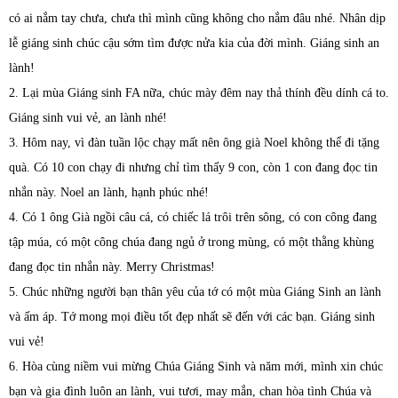
có ai nắm tay chưa, chưa thì mình cũng không cho nắm đâu nhé. Nhân dịp
lễ giáng sinh chúc cậu sớm tìm được nửa kia của đời mình. Giáng sinh an
lành!
2. Lại mùa Giáng sinh FA nữa, chúc mày đêm nay thả thính đều dính cá to.
Giáng sinh vui vẻ, an lành nhé!
3. Hôm nay, vì đàn tuần lộc chạy mất nên ông già Noel không thể đi tặng
quà. Có 10 con chạy đi nhưng chỉ tìm thấy 9 con, còn 1 con đang đọc tin
nhắn này. Noel an lành, hạnh phúc nhé!
4. Có 1 ông Già ngồi câu cá, có chiếc lá trôi trên sông, có con công đang
tập múa, có một công chúa đang ngủ ở trong mùng, có một thằng khùng
đang đọc tin nhắn này. Merry Christmas!
5. Chúc những người bạn thân yêu của tớ có một mùa Giáng Sinh an lành
và ấm áp. Tớ mong mọi điều tốt đẹp nhất sẽ đến với các bạn. Giáng sinh
vui vẻ!
6. Hòa cùng niềm vui mừng Chúa Giáng Sinh và năm mới, mình xin chúc
bạn và gia đình luôn an lành, vui tươi, may mắn, chan hòa tình Chúa và