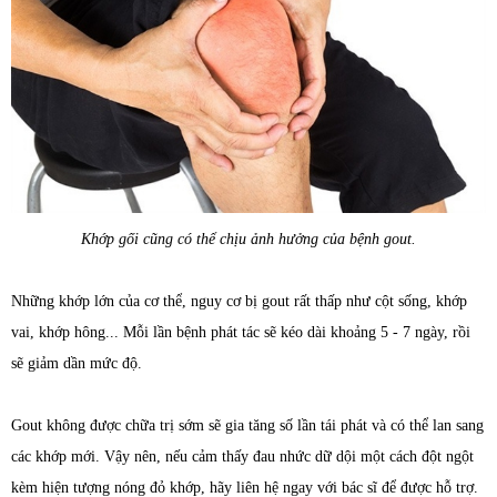
Khớp gối cũng có thể chịu ảnh hưởng của bệnh gout.
Những khớp lớn của cơ thể, nguy cơ bị gout rất thấp như cột sống, khớp
vai, khớp hông... Mỗi lần bệnh phát tác sẽ kéo dài khoảng 5 - 7 ngày, rồi
sẽ giảm dần mức độ.
Gout không được chữa trị sớm sẽ gia tăng số lần tái phát và có thể lan sang
các khớp mới. Vậy nên, nếu cảm thấy đau nhức dữ dội một cách đột ngột
kèm hiện tượng nóng đỏ khớp, hãy liên hệ ngay với bác sĩ để được hỗ trợ.