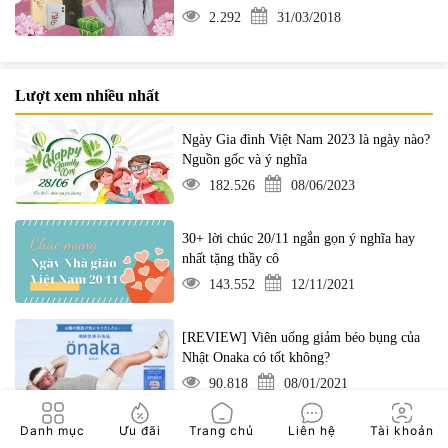
2.292
31/03/2018
Lượt xem nhiều nhất
Ngày Gia đình Việt Nam 2023 là ngày nào?
Nguồn gốc và ý nghĩa
182.526
08/06/2023
30+ lời chúc 20/11 ngắn gọn ý nghĩa hay
nhất tặng thầy cô
143.552
12/11/2021
[REVIEW] Viên uống giảm béo bụng của
Nhật Onaka có tốt không?
90.818
08/01/2021
Danh mục
Ưu đãi
Trang chủ
Liên hệ
Tài khoản
Các ý tưởng trang trí Tết 2024 cho văn