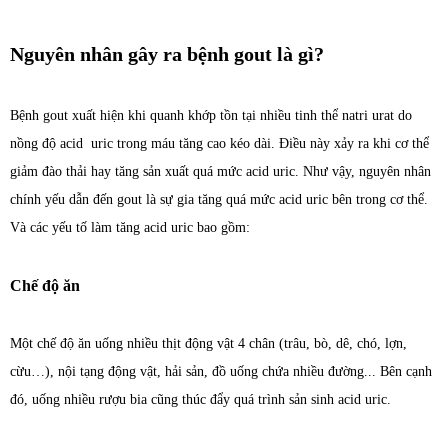
Nguyên nhân gây ra bệnh gout là gì?
Bệnh gout xuất hiện khi quanh khớp tồn tại nhiều tinh thể natri urat do
nồng độ acid uric trong máu tăng cao kéo dài. Điều này xảy ra khi cơ thể
giảm đào thải hay tăng sản xuất quá mức acid uric. Như vậy, nguyên nhân
chính yếu dẫn đến gout là sự gia tăng quá mức acid uric bên trong cơ thể.
Và các yếu tố làm tăng acid uric bao gồm:
Chế độ ăn
Một chế độ ăn uống nhiều thịt động vật 4 chân (trâu, bò, dê, chó, lợn,
cừu…), nội tạng động vật, hải sản, đồ uống chứa nhiều đường... Bên cạnh
đó, uống nhiều rượu bia cũng thúc đẩy quá trình sản sinh acid uric.