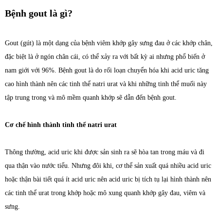
Bệnh gout là gì?
Gout (gút) là một dạng của bệnh viêm khớp gây sưng đau ở các khớp chân,
đặc biệt là ở ngón chân cái, có thể xảy ra với bất kỳ ai nhưng phổ biến ở
nam giới với 96%. Bệnh gout là do rối loạn chuyển hóa khi acid uric tăng
cao hình thành nên các tinh thể natri urat và khi những tinh thể muối này
tập trung trong và mô mềm quanh khớp sẽ dẫn đến bệnh gout.
Cơ chế hình thành tinh thể natri urat
Thông thường, acid uric khi được sản sinh ra sẽ hòa tan trong máu và đi
qua thận vào nước tiểu. Nhưng đôi khi, cơ thể sản xuất quá nhiều acid uric
hoặc thận bài tiết quá ít acid uric nên acid uric bị tích tụ lại hình thành nên
các tinh thể urat trong khớp hoặc mô xung quanh khớp gây đau, viêm và
sưng.