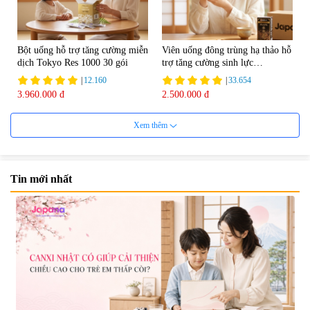
Bột uống hỗ trợ tăng cường miễn
Viên uống đông trùng hạ thảo hỗ
dịch Tokyo Res 1000 30 gói
trợ tăng cường sinh lực
Tohchukasou Premium Yo
|
12.160
|
33.654
Group 180 viên - Date 08/2027
3.960.000 đ
2.500.000 đ
Xem thêm
Tin mới nhất
Mặt Nạ Nichiei Bussan Nano
Viên uống bổ não Ribeto Shoji
NMN+ 3D Face Mask Luxury (8
Ichoha Ekisu Plus - 90 viên
miếng)
|
0
|
57.920
1.890.000 đ
1.450.000 đ