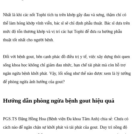
Nhất là khi các nốt Tophi tích tụ trên khớp gây đau và sưng, thậm chí có
thể làm hỏng khớp vĩnh viễn, bác sĩ sẽ chỉ định phẫu thuật. Bác sĩ dựa trên
mức độ tổn thương khớp và vị trí các hạt Tophi để đưa ra hướng phẫu
thuật tốt nhất cho người bệnh.
Đối với bệnh gout, bên cạnh phác đồ điều trị y tế, việc xây dựng thói quen
sống khoa học không chỉ giảm đau nhức, hạn chế tái phát mà còn hỗ trợ
ngăn ngừa bệnh khởi phát. Vậy, lối sống như thế nào được xem là lý tưởng
để phòng ngừa ảnh hưởng của gout?
Hướng dẫn phòng ngừa bệnh gout hiệu quả
PGS.TS Đặng Hồng Hoa (Bệnh viện Đa khoa Tâm Anh) chia sẻ: Chưa có
cách nào để ngăn chặn sự khởi phát và tái phát của gout. Duy trì nồng độ