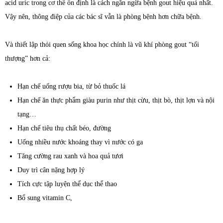
acid uric trong cơ thể ổn định là cách ngăn ngừa bệnh gout hiệu quả nhất.
Vậy nên, thông điệp của các bác sĩ vẫn là phòng bệnh hơn chữa bệnh.
Và thiết lập thói quen sống khoa học chính là vũ khí phòng gout “tối
thượng” hơn cả:
Hạn chế uống rượu bia, từ bỏ thuốc lá
Hạn chế ăn thực phẩm giàu purin như thịt cừu, thịt bò, thịt lợn và nội
tạng…
Hạn chế tiêu thụ chất béo, đường
Uống nhiều nước khoáng thay vì nước có ga
Tăng cường rau xanh và hoa quả tươi
Duy trì cân nặng hợp lý
Tích cực tập luyện thể dục thể thao
Bổ sung vitamin C,