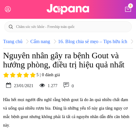
0
Trang chủ
Cẩm nang
16. Blog chia sẻ mẹo – Tips hữu ích
Nguyên nhân gây ra bệnh Gout và
hướng phòng, điều trị hiệu quả nhất
5 | 0 đánh giá
23/01/2021
1.277
0
Hầu hết mọi người đều nghĩ rằng bệnh gout là do ăn quá nhiều chất đạm
và uống quá nhiều rượu bia. Đúng là những yếu tố này gia tăng nguy cơ
mắc bệnh gout nhưng không phải là tất cả nguyên nhân dẫn đến căn bệnh
này.