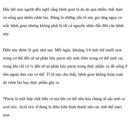
Hầu hết mọi người đều nghĩ rằng bệnh gout là do ăn quá nhiều chất đạm
và uống quá nhiều rượu bia. Đúng là những yếu tố này gia tăng nguy cơ
mắc bệnh gout nhưng không phải là tất cả nguyên nhân dẫn đến căn bệnh
này.
Điều này được lý giải như sau: Mỗi ngày, khoảng 3/4 tinh thể muối urat
trong cơ thể đến từ sự phân hủy purin nội sinh (bên trong cơ thể sinh ra),
trong khi chỉ có ¼ đến từ sự phân hủy purin trong thực phẩm và đồ uống ở
bên ngoài đưa vào cơ thể. Tỉ lệ này cho thấy, bệnh gout không hoàn toàn
do rượu bia hay thực phẩm gây ra.
*Purin là một hợp chất hữu cơ mà khi cơ thể tiêu hóa chúng sẽ sản sinh ra
acid uric. Acid uric ứ đọng là điều kiện hình thành nên các tinh thể natri
urat.