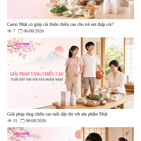
Canxi Nhật có giúp cải thiện chiều cao cho trẻ em thấp còi?
7
06/08/2026
Viên uống hỗ trợ tăng cường
Viên uống chống lão hóa, tăng
sinh lý nam Fujina Monster Shot
sức khỏe Yangmiwa NMN 60
150 viên
viên
|
12.480
|
42.588
880.000 đ
5.500.000 đ
Giải pháp tăng chiều cao tuổi dậy thì với sản phẩm Nhật
31
06/08/2026
Viên uống phòng ngừa đột quỵ,