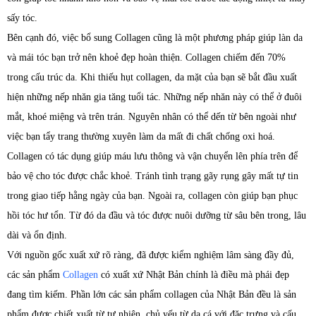
sấy tóc.
Bên cạnh đó, việc bổ sung Collagen cũng là một phương pháp giúp làn da
và mái tóc bạn trở nên khoẻ đẹp hoàn thiện. Collagen chiếm đến 70%
trong cấu trúc da. Khi thiếu hụt collagen, da mặt của bạn sẽ bắt đầu xuất
hiện những nếp nhăn gia tăng tuổi tác. Những nếp nhăn này có thể ở đuôi
mắt, khoé miệng và trên trán. Nguyên nhân có thể dến từ bên ngoài như
việc bạn tẩy trang thường xuyên làm da mất đi chất chống oxi hoá.
Collagen có tác dụng giúp máu lưu thông và vận chuyển lên phía trên để
bảo vệ cho tóc được chắc khoẻ. Tránh tình trạng gãy rụng gây mất tự tin
trong giao tiếp hằng ngày của bạn. Ngoài ra, collagen còn giúp bạn phục
hồi tóc hư tổn. Từ đó da đầu và tóc được nuôi dưỡng từ sâu bên trong, lâu
dài và ổn định.
Với nguồn gốc xuất xứ rõ ràng, đã được kiểm nghiệm lâm sàng đầy đủ,
các sản phẩm
Collagen
có xuất xứ Nhật Bản chính là điều mà phái đẹp
đang tìm kiếm. Phần lớn các sản phẩm collagen của Nhật Bản đều là sản
phẩm được chiết xuất từ tự nhiên, chủ yếu từ da cá với đặc trưng và cấu