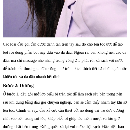
Các loại dầu gội cần được đánh tan trên tay sau đó cho lên tóc ướt để tạo
bọt rồi dùng phần bọt này đưa vào da đầu. Ngoài ra, bạn không nên cào da
đầu, mà chỉ massage nhẹ nhàng trong vòng 2-5 phút rồi xả sạch với nước
để tránh tổn thương da đầu cũng như tránh kích thích tiết bã nhờn quá mức
khiến tóc và da đầu nhanh bết dính.
Bước 2: Dưỡng
Ở bước 1, dầu gội mở lớp biểu bì trên tóc để làm sạch sâu bên trong nên
sau khi dùng bằng dầu gội chuyên nghiệp, bạn sẽ cảm thấy nhám tay khi sờ
lên tóc. Chính vì vậy, dầu xả cực cần thiết bởi nó đóng vai trò đưa dưỡng
chất vào bên trong sợi tóc, khép biểu bì giúp tóc mềm mượt và lưu giữ
dưỡng chất bên trong. Đừng quên xả lại với nước thật sạch. Đặc biệt, bạn