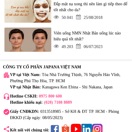
Đắp mặt nạ xong thì nên làm gì tiếp theo để
tốt nhất cho da?
50.041
25/08/2018
Viên uống NMN Nhật Bản uống lúc nào
hiệu quả tốt nhất?
49.203
06/07/2023
CÔNG TY CỔ PHẦN JAPANA VIỆT NAM
apartment
VP tại Việt Nam:
Tòa Nhà Trường Thịnh, 76 Nguyễn Háo Vĩnh,
Phường Phú Thọ Hòa, TP. HCM
VP tại Nhật Bản:
Kanagawa Ken Ebina - Shi Nakana, Japan
headset_mic
Hotline CSKH:
0975 800 600
Hotline khiếu nại:
(028) 7108 8889
verified
Giấy CNĐKDN:
0313518985 - Sở KH & ĐT TP. HCM - Phòng
ĐKKD (Cấp ngày: 08/05/2023)
share
Kết nối với chúng tôi: