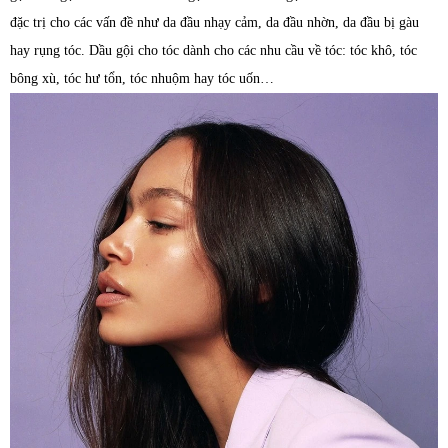
đặc trị cho các vấn đề như da đầu nhạy cảm, da đầu nhờn, da đầu bị gàu
hay rụng tóc. Dầu gội cho tóc dành cho các nhu cầu về tóc: tóc khô, tóc
bông xù, tóc hư tổn, tóc nhuộm hay tóc uốn…