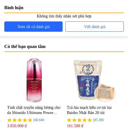
Bình luận
Không tìm thấy nhận xét phù hợp
Xem tất cả đánh giá
Viết đánh giá
Có thể bạn quan tâm
Tinh chất truyền năng lượng cho
Trà lúa mạch hữu cơ túi lọc
da Shiseido Ultimune Power
Baisho Nhật Bản 20 túi
75ml
|
60.640
|
85.280
3.850.000 đ
161.500 đ