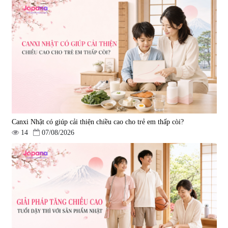
Tẩy tế bào chết Nichiei Bussan
Viên uống hỗ trợ bền thành
Nano NMN+ Peeling Gel
mạch, ngừa tai biến Elastin Plus
Luxury 200g
& Nattokinase Hokoen 80 viên
|
0
|
0
1.490.000 đ
980.000 đ
Canxi Nhật có giúp cải thiện chiều cao cho trẻ em thấp còi?
14
07/08/2026
Viên uống bổ gan Ribeto Shoji
Viên uống hỗ trợ cải thiện thoát
Hepaclean 60 viên
vị đĩa đệm Kyoto Has 30 viên
|
543.205
|
14.560
690.000 đ
1.600.000 đ