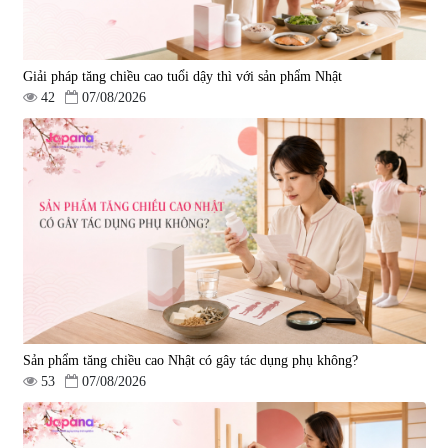
Giải pháp tăng chiều cao tuổi dậy thì với sản phẩm Nhật
42
07/08/2026
Viên uống hỗ trợ giấc ngủ Fujina
Viên uống phòng ngừa & hỗ trợ
Sleepy Nhật Bản 80 viên
điều trị đột quỵ Biken Kinase
Gold 60 viên
|
13.760
|
0
580.000 đ
1.570.000 đ
Sản phẩm tăng chiều cao Nhật có gây tác dụng phụ không?
53
07/08/2026