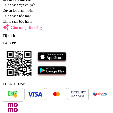
Chính sách vận chuyển
Quyền lợi thành viên
Chính sách bảo mật
Chính sách bảo hành
auto_awesome
Cẩm nang tiêu dùng
Tiện ích
TẢI APP
THANH TOÁN