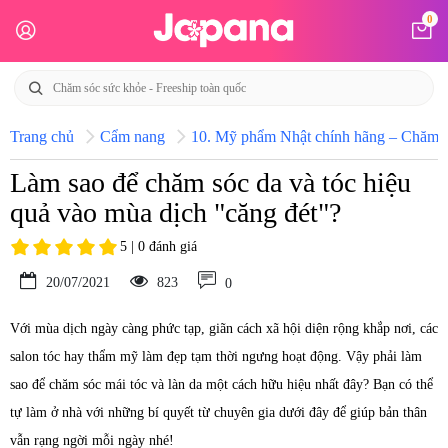
0
Trang chủ
Cẩm nang
10. Mỹ phẩm Nhật chính hãng – Chăm só
Làm sao để chăm sóc da và tóc hiệu
quả vào mùa dịch "căng đét"?
5 | 0 đánh giá
20/07/2021
823
0
Với mùa dịch ngày càng phức tạp, giãn cách xã hội diện rộng khắp nơi, các
salon tóc hay thẩm mỹ làm đẹp tạm thời ngưng hoạt động. Vậy phải làm
sao để chăm sóc mái tóc và làn da một cách hữu hiệu nhất đây? Bạn có thể
tự làm ở nhà với những bí quyết từ chuyên gia dưới đây để giúp bản thân
vẫn rạng ngời mỗi ngày nhé!