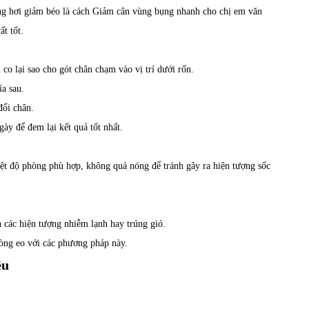
ông hơi giảm béo là cách Giảm cân vùng bụng nhanh cho chị em văn
ất tốt.
 co lại sao cho gót chân chạm vào vị trí dưới rốn.
a sau.
đổi chân.
gày để đem lại kết quả tốt nhất.
iệt độ phòng phù hợp, không quá nóng để tránh gây ra hiện tượng sốc
h các hiện tượng nhiễm lạnh hay trúng gió.
òng eo với các phương pháp này.
ều