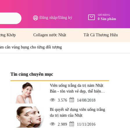
GIỎ HÀNG
Đăng nhập
/
Đăng ký
0
Sản phẩm
ơng Khớp
Collagen nước Nhật
Tất Cả Thương Hiệu
ảm cân vùng bụng cho từng đối tượng
Tin cùng chuyên mục
Viên uống trắng da trị nám Nhật
Bản - tôn vinh vẻ đẹp, thể hiện
đẳng cấp
3.576
14/08/2018
Bí quyết sử dụng viên uống trắng
da trị nám của Nhật
2.989
11/11/2016