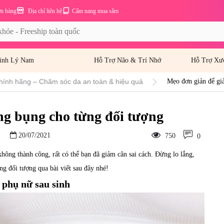
ơn hàng
Địa chỉ liên hệ
Cẩm nang mua sắm
inh Lý Nam
Hỗ Trợ Não & Trí Nhớ
Hỗ Trợ Xư
hính hãng – Chăm sóc da an toàn & hiệu quả
Mẹo đơn giản để gi
ng bụng cho từng đối tượng
20/07/2021
750
0
ng thành công, rất có thể bạn đã giảm cân sai cách. Đừng lo lắng,
g đối tượng qua bài viết sau đây nhé!
 phụ nữ sau sinh