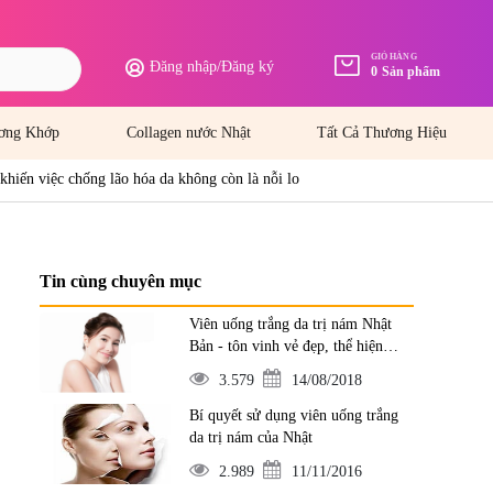
GIỎ HÀNG
Đăng nhập
/
Đăng ký
0
Sản phẩm
ơng Khớp
Collagen nước Nhật
Tất Cả Thương Hiệu
 khiến việc chống lão hóa da không còn là nỗi lo
Tin cùng chuyên mục
Viên uống trắng da trị nám Nhật
Bản - tôn vinh vẻ đẹp, thể hiện
đẳng cấp
3.579
14/08/2018
Bí quyết sử dụng viên uống trắng
da trị nám của Nhật
2.989
11/11/2016