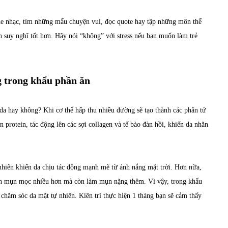
he nhạc, tìm những mẩu chuyện vui, đọc quote hay tập những môn thể
ện suy nghĩ tốt hơn. Hãy nói “không” với stress nếu bạn muốn làm trẻ
g trong khẩu phần ăn
da hay không? Khi cơ thể hấp thu nhiều đường sẽ tạo thành các phân tử
 protein, tác động lên các sợi collagen và tế bào đàn hồi, khiến da nhăn
hiên khiến da chịu tác động mạnh mẽ từ ánh nắng mặt trời. Hơn nữa,
ến mụn mọc nhiều hơn mà còn làm mụn nặng thêm. Vì vậy, trong khẩu
chăm sóc da mặt tự nhiên. Kiên trì thực hiện 1 tháng bạn sẽ cảm thấy