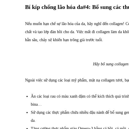
Bí kíp chống lão hóa da#4: Bổ sung các th
Nếu muốn hạn chế sự lão hóa của da, hãy nghĩ đến collagen! Col
chất và tạo lớp đàn hồi cho da. Việc mất đi collagen làm da kh
hằn sâu, chảy xệ khiến bạn trông già trước tuổi.
Hãy bổ sung collagen 
Ngoài việc sử dụng các loại mỹ phẩm, mặt nạ collagen tươi, b
Ăn các loại rau có màu xanh đậm có thể kích thích quá trình
bina…
Sử dụng các thực phẩm chứa nhiều đậu nành để bổ sung genis
da.
Tăng cường thực phẩm giàu Omega-3 bằng cá hồi, cá mồi, c