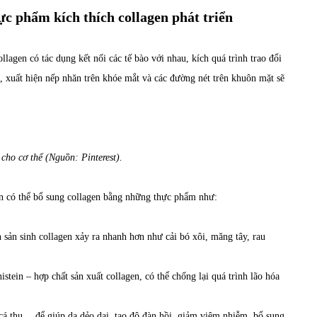
ực phẩm kích thích collagen phát triển
lagen có tác dụng kết nối các tế bào với nhau, kích quá trình trao đổi
ô, xuất hiện nếp nhăn trên khóe mắt và các đường nét trên khuôn mặt sẽ
cho cơ thể (Nguồn: Pinterest).
ạn có thể bổ sung collagen bằng những thực phẩm như:
 sản sinh collagen xảy ra nhanh hơn như cải bó xôi, măng tây, rau
tein – hợp chất sản xuất collagen, có thể chống lại quá trình lão hóa
á thu… để giúp da dẻo dai, tạo độ đàn hồi, giảm viêm nhiễm, bổ sung