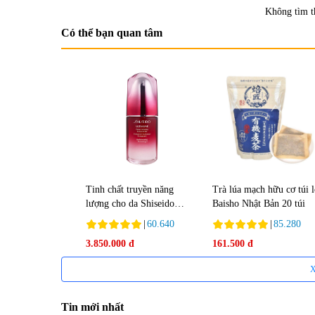
Không tìm t
Có thể bạn quan tâm
Tinh chất truyền năng
Trà lúa mạch hữu cơ túi 
lượng cho da Shiseido
Baisho Nhật Bản 20 túi
Ultimune Power 75ml
|
60.640
|
85.280
3.850.000 đ
161.500 đ
X
Tin mới nhất