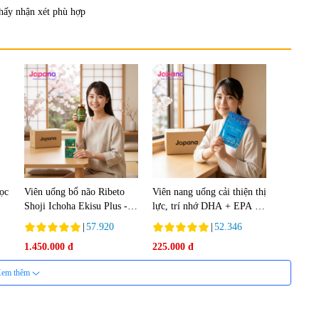
hấy nhận xét phù hợp
lọc
Viên uống bổ não Ribeto
Viên nang uống cải thiện thị
Shoji Ichoha Ekisu Plus -
lực, trí nhớ DHA + EPA +
90 viên
Flaxseed Oil 30 viên/gói -
|
57.920
|
52.346
Date 02/2027
1.450.000 đ
225.000 đ
em thêm