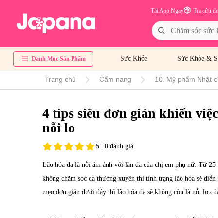
Tải App Ngay
Tra cứu đ
Sức Khỏe
Sức Khỏe & S
Danh Mục Sản Phẩm
Trang chủ
Cẩm nang
10. Mỹ phẩm Nhật c
4 tips siêu đơn giản khiến việ
nỗi lo
5 | 0 đánh giá
Lão hóa da là nỗi ám ảnh với làn da của chị em phụ nữ. Từ 25 t
không chăm sóc da thường xuyên thì tình trạng lão hóa sẽ diễn
mẹo đơn giản dưới đây thì lão hóa da sẽ không còn là nỗi lo củ