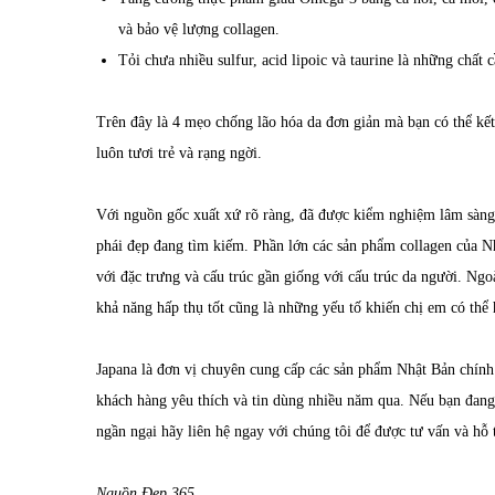
và bảo vệ lượng collagen.
Tỏi chưa nhiều sulfur, acid lipoic và taurine là những chất c
Trên đây là 4 mẹo chống lão hóa da đơn giản mà bạn có thể kết
luôn tươi trẻ và rạng ngời.
Với nguồn gốc xuất xứ rõ ràng, đã được kiểm nghiệm lâm sàn
phái đẹp đang tìm kiếm. Phần lớn các sản phẩm collagen của Nh
với đặc trưng và cấu trúc gần giống với cấu trúc da người. Ngo
khả năng hấp thụ tốt cũng là những yếu tố khiến chị em có thể
Japana là đơn vị chuyên cung cấp các sản phẩm Nhật Bản chín
khách hàng yêu thích và tin dùng nhiều năm qua. Nếu bạn đan
ngần ngại hãy liên hệ ngay với chúng tôi để được tư vấn v
Nguồn Đẹp 365