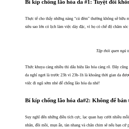
Bí kíp chống lão hóa da #1: Tuyệt đối kh
Thực tế cho thấy những nàng “cú đêm” thường không sở hữu mộ
siêu sao lớn có lịch làm việc dày đặc, vì họ có chế độ chăm só
Tập thói quen ngủ t
Thức khuya càng nhiều thì dấu hiệu lão hóa càng rõ. Đây cũng 
da nghỉ ngơi là trước 23h vì 23h-1h là khoảng thời gian da đư
việc đi ngủ sớm nhé để chống lão hóa da nhé!
Bí kíp chống lão hóa da#2: Không để bản
Suy nghĩ đến những điều tích cực, lạc quan hay cười nhiều mỗi 
nhăn, đồi mồi, mụn ẩn, tàn nhang và chân chim sẽ nếu bạn cứ p