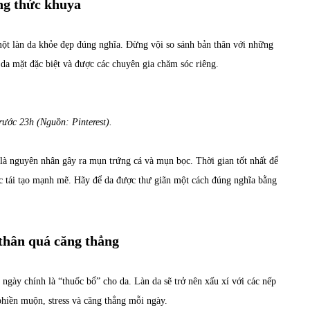
ông thức khuya
t làn da khỏe đẹp đúng nghĩa. Đừng vội so sánh bản thân với những
c da mặt đặc biệt và được các chuyên gia chăm sóc riêng.
rước 23h (Nguồn: Pinterest).
là nguyên nhân gây ra mụn trứng cá và mụn bọc. Thời gian tốt nhất để
ợc tái tạo mạnh mẽ. Hãy để da được thư giãn một cách đúng nghĩa bằng
 thân quá căng thẳng
ngày chính là “thuốc bổ” cho da. Làn da sẽ trở nên xấu xí với các nếp
hiền muộn, stress và căng thẳng mỗi ngày.