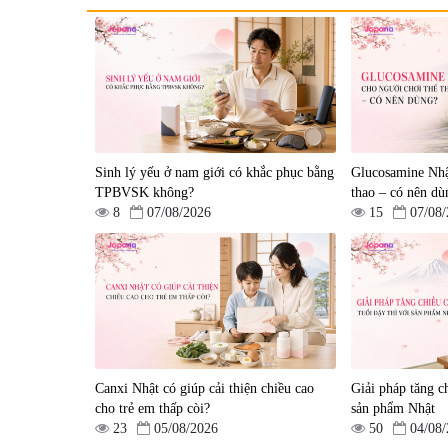
Tẩy tế bào chết Nichiei
Viên uống hỗ trợ bền thà
Bussan Nano NMN+
mạch, ngừa tai biến Elast
Peeling Gel Luxury 200g
Plus & Nattokinase Hoko
|
0
|
0
Sinh lý yếu ở nam giới có khắc phục bằng
80 viên
Glucosamine Nhậ
1.490.000 đ
980.000 đ
TPBVSK không?
thao – có nên dù
8
07/08/2026
15
07/08
Canxi Nhật có giúp cải thiện chiều cao
Giải pháp tăng ch
Viên uống hỗ trợ giấc ngủ
Viên uống phòng ngừa &
cho trẻ em thấp còi?
sản phẩm Nhật
Fujina Sleepy Nhật Bản 80
hỗ trợ điều trị đột quỵ
23
05/08/2026
50
04/08
viên
Biken Kinase Gold 60 vi