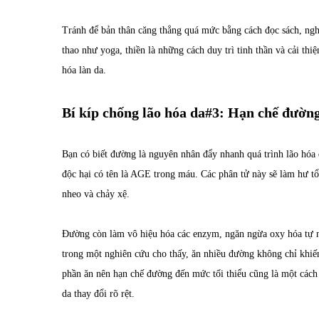
Tránh để bản thân căng thẳng quá mức bằng cách đọc sách, ng
thao như yoga, thiền là những cách duy trì tinh thần và cải thi
hóa làn da.
Bí kíp chống lão hóa da#3: Hạn chế đườn
Bạn có biết đường là nguyên nhân đẩy nhanh quá trình lão hóa 
độc hại có tên là AGE trong máu. Các phân tử này sẽ làm hư tổn
nheo và chảy xệ.
Đường còn làm vô hiệu hóa các enzym, ngăn ngừa oxy hóa tự n
trong một nghiên cứu cho thấy, ăn nhiều đường không chỉ khi
phần ăn nên hạn chế đường đến mức tối thiểu cũng là một cách 
da thay đổi rõ rệt.