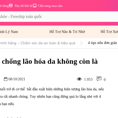
ơn hàng
Địa chỉ liên hệ
Cẩm nang mua sắm
inh Lý Nam
Hỗ Trợ Não & Trí Nhớ
Hỗ Trợ Xư
hính hãng – Chăm sóc da an toàn & hiệu quả
4 tips siêu đơn giản
c chống lão hóa da không còn là
08/10/2021
1.053
0
uổi trở đi cơ thể bắt đầu xuất hiện những hiện tượng lão hóa da, nếu
 ra rất nhanh chóng. Tuy nhiên bạn cũng đừng quá lo lắng nhé với 4
a bạn nữa.