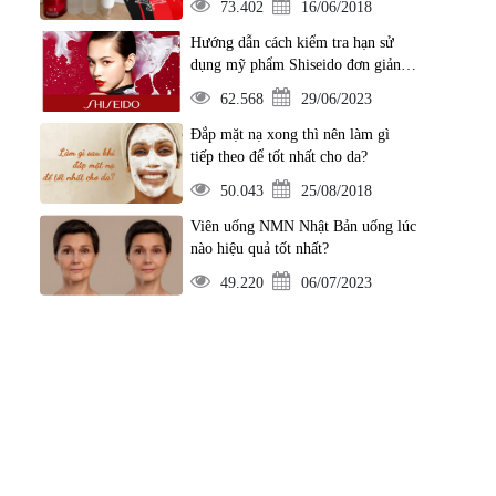
73.402
16/06/2018
Hướng dẫn cách kiểm tra hạn sử
dụng mỹ phẩm Shiseido đơn giản
nhất
62.568
29/06/2023
Đắp mặt nạ xong thì nên làm gì
tiếp theo để tốt nhất cho da?
50.043
25/08/2018
Viên uống NMN Nhật Bản uống lúc
nào hiệu quả tốt nhất?
49.220
06/07/2023