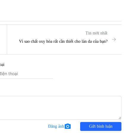
Tin mới nhất
Vì sao chất oxy hóa rất cần thiết cho làn da của bạn?
oại
photo_camera
Đăng ảnh
Gửi bình luận