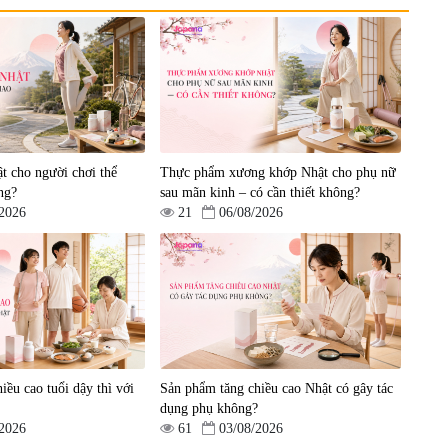
nh
Viên uống bổ gan Ribeto
Viên uống hỗ trợ cải thiện
in
Shoji Hepaclean 60 viên
thoát vị đĩa đệm Kyoto Has
en
30 viên
|
543.205
|
14.560
t cho người chơi thể
Thực phẩm xương khớp Nhật cho phụ nữ
690.000 đ
1.600.000 đ
ng?
sau mãn kinh – có cần thiết không?
/2026
21
06/08/2026
iều cao tuổi dậy thì với
Sản phẩm tăng chiều cao Nhật có gây tác
dụng phụ không?
/2026
61
03/08/2026
ên