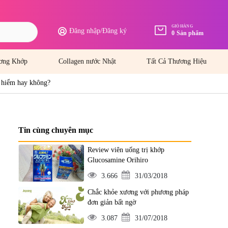
GIỎ HÀNG
Đăng nhập
/
Đăng ký
0
Sản phẩm
ơng Khớp
Collagen nước Nhật
Tất Cả Thương Hiệu
 hiểm hay không?
Tin cùng chuyên mục
Review viên uống trị khớp
Glucosamine Orihiro
3.666
31/03/2018
Chắc khỏe xương với phương pháp
đơn giản bất ngờ
3.087
31/07/2018