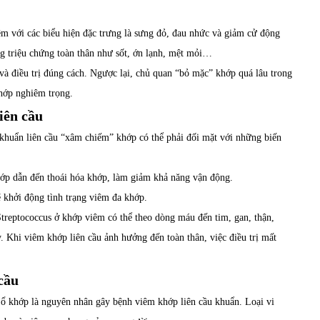
êm với các biểu hiện đặc trưng là sưng đỏ, đau nhức và giảm cử động
ng triệu chứng toàn thân như sốt, ớn lạnh, mệt mỏi…
à điều trị đúng cách. Ngược lại, chủ quan “bỏ mặc” khớp quá lâu trong
hớp nghiêm trọng.
iên cầu
khuẩn liên cầu “xâm chiếm” khớp có thể phải đối mặt với những biến
hớp dẫn đến thoái hóa khớp, làm giảm khả năng vận động.
ẽ khởi động tình trạng viêm đa khớp.
treptococcus ở khớp viêm có thể theo dòng máu đến tim, gan, thận,
 Khi viêm khớp liên cầu ảnh hưởng đến toàn thân, việc điều trị mất
cầu
 ổ khớp là nguyên nhân gây bệnh viêm khớp liên cầu khuẩn. Loại vi