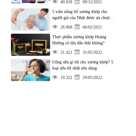
40.018
09/12/2021
5 viên uống bổ xương khớp cho
người già của Nhật được ưa chuộng
nhất hiện nay
28.868
06/02/2021
Thực phẩm xương khớp Hoàng
Hường có lừa đảo thật không?
21.422
31/05/2022
Uống sữa gì tốt cho xương khớp? 5
loại sữa tốt nhất nên dùng
19.322
29/05/2022