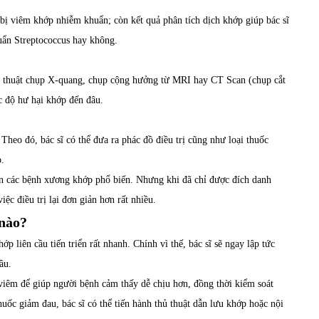
bị viêm khớp nhiễm khuẩn; còn kết quả phân tích dịch khớp giúp bác sĩ
uẩn Streptococcus hay không.
kỹ thuật chụp X-quang, chụp cộng hưởng từ MRI hay CT Scan (chụp cắt
c độ hư hại khớp đến đâu.
eo đó, bác sĩ có thể đưa ra phác đồ điều trị cũng như loại thuốc
p.
án các bệnh xương khớp phổ biến. Nhưng khi đã chỉ được đích danh
ệc điều trị lại đơn giản hơn rất nhiều.
 nào?
liên cầu tiến triển rất nhanh. Chính vì thế, bác sĩ sẽ ngay lập tức
ầu.
viêm để giúp người bệnh cảm thấy dễ chịu hơn, đồng thời kiểm soát
uốc giảm đau, bác sĩ có thể tiến hành thủ thuật dẫn lưu khớp hoặc nội