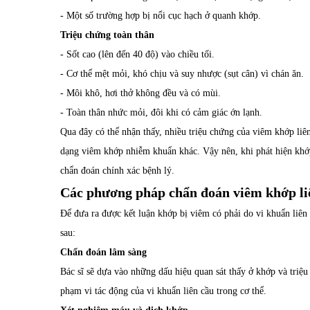
- Một số trường hợp bị nổi cục hạch ở quanh khớp.
Triệu chứng toàn thân
- Sốt cao (lên đến 40 độ) vào chiều tối.
- Cơ thể mệt mỏi, khó chịu và suy nhược (sụt cân) vì chán ăn.
- Môi khô, hơi thở không đều và có mùi.
- Toàn thân nhức mỏi, đôi khi có cảm giác ớn lạnh.
Qua đây có thể nhận thấy, nhiều triệu chứng của viêm khớp li
dạng viêm khớp nhiễm khuẩn khác. Vậy nên, khi phát hiện khớp
chẩn đoán chính xác bệnh lý.
Các phương pháp chẩn đoán viêm khớp li
Để đưa ra được kết luận khớp bị viêm có phải do vi khuẩn liên
sau:
Chẩn đoán lâm sàng
Bác sĩ sẽ dựa vào những dấu hiệu quan sát thấy ở khớp và tri
phạm vi tác động của vi khuẩn liên cầu trong cơ thể.