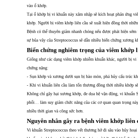
vào ổ khớp.
Tại ổ khớp bị vi khuẩn này xâm nhập sẽ kích hoạt phản ứng vi
khớp. Người bị viêm khớp liên cầu sẽ xuất hiện đồng thời nhữ
Bệnh có thể thuyên giảm nhanh chóng nếu được phát hiện sớm v
sự bủa vây của Streptococcus sẽ dẫn nhiều biến chứng xương k
Biến chứng nghiêm trọng của viêm khớp l
Giống như các dạng viêm khớp nhiễm khuẩn khác, người bị vi 
chứng nặng:
- Sụn khớp và xương dưới sụn bị bào mòn, phá hủy cấu trúc k
- Khi vi khuẩn liên cầu làm tổn thương đồng thời nhiều khớp s
Không chỉ gây hại xương khớp, đe dọa hệ vận động, vi khuẩn S
phổi… làm suy giảm chức năng của các cơ quan quan trọng này.
nhiều thời gian và công sức hơn.
Nguyên nhân gây ra bệnh viêm khớp liên 
Vi khuẩn Streptococcus theo vết thương hở đi sâu vào hủy hoại