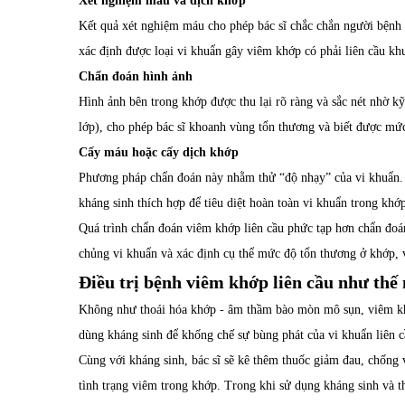
Xét nghiệm máu và dịch khớp
Kết quả xét nghiệm máu cho phép bác sĩ chắc chắn người bệnh 
xác định được loại vi khuẩn gây viêm khớp có phải liên cầu kh
Chẩn đoán hình ảnh
Hình ảnh bên trong khớp được thu lại rõ ràng và sắc nét nhờ 
lớp), cho phép bác sĩ khoanh vùng tổn thương và biết được mứ
Cấy máu hoặc cấy dịch khớp
Phương pháp chẩn đoán này nhằm thử “độ nhạy” của vi khuẩn. Th
kháng sinh thích hợp để tiêu diệt hoàn toàn vi khuẩn trong khớ
Quá trình chẩn đoán viêm khớp liên cầu phức tạp hơn chẩn đo
chủng vi khuẩn và xác định cụ thể mức độ tổn thương ở khớp, vi
Điều trị bệnh viêm khớp liên cầu như thế
Không như thoái hóa khớp - âm thầm bào mòn mô sụn, viêm khớp 
dùng kháng sinh để khống chế sự bùng phát của vi khuẩn liên c
Cùng với kháng sinh, bác sĩ sẽ kê thêm thuốc giảm đau, chống 
tình trạng viêm trong khớp. Trong khi sử dụng kháng sinh và th