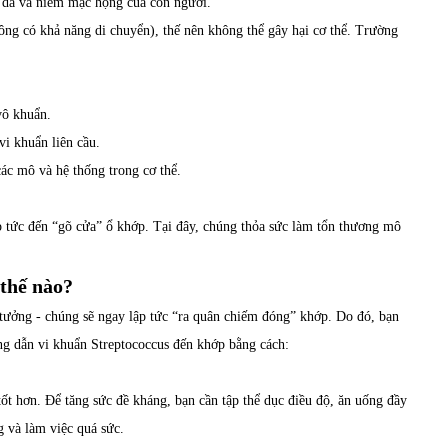
n da và niêm mạc họng của con người.
hông có khả năng di chuyển), thế nên không thể gây hại cơ thể. Trường
vô khuẩn.
i khuẩn liên cầu.
ác mô và hệ thống trong cơ thể.
ập tức đến “gõ cửa” ổ khớp. Tại đây, chúng thỏa sức làm tổn thương mô
thế nào?
ý tưởng - chúng sẽ ngay lập tức “ra quân chiếm đóng” khớp. Do đó, bạn
ng dẫn vi khuẩn Streptococcus đến khớp bằng cách:
ốt hơn. Để tăng sức đề kháng, bạn cần tập thể dục điều độ, ăn uống đầy
g và làm việc quá sức.