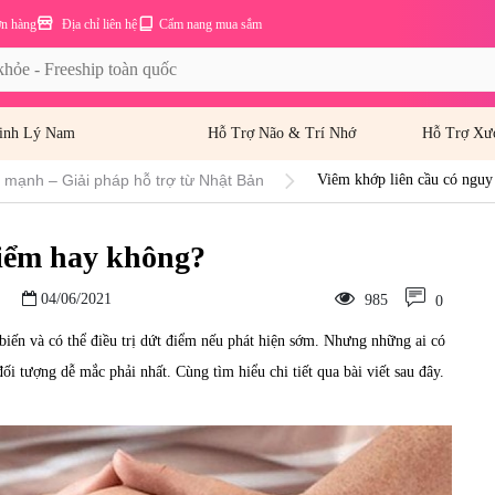
ơn hàng
Địa chỉ liên hệ
Cẩm nang mua sắm
inh Lý Nam
Hỗ Trợ Não & Trí Nhớ
Hỗ Trợ Xư
mạnh – Giải pháp hỗ trợ từ Nhật Bản
Viêm khớp liên cầu có nguy
hiểm hay không?
04/06/2021
985
0
biến và có thể điều trị dứt điểm nếu phát hiện sớm. Nhưng những ai có
i tượng dễ mắc phải nhất. Cùng tìm hiểu chi tiết qua bài viết sau đây.