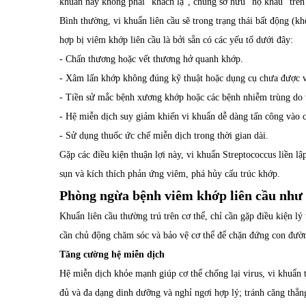
khuẩn này không phải “khách lạ”, chúng sở hữu “hộ khẩu” trê
Bình thường, vi khuẩn liên cầu sẽ trong trạng thái bất động (k
hợp bị viêm khớp liên cầu là bởi sẵn có các yếu tố dưới đây:
- Chấn thương hoặc vết thương hở quanh khớp.
- Xâm lấn khớp không đúng kỹ thuật hoặc dụng cụ chưa được 
- Tiền sử mắc bệnh xương khớp hoặc các bệnh nhiễm trùng do v
- Hệ miễn dịch suy giảm khiến vi khuẩn dễ dàng tấn công vào c
- Sử dụng thuốc ức chế miễn dịch trong thời gian dài.
Gặp các điều kiện thuận lợi này, vi khuẩn Streptococcus liền l
sụn và kích thích phản ứng viêm, phá hủy cấu trúc khớp.
Phòng ngừa bệnh viêm khớp liên cầu như 
Khuẩn liên cầu thường trú trên cơ thể, chỉ cần gặp điều kiện l
cần chủ động chăm sóc và bảo vệ cơ thể để chặn đứng con đườ
Tăng cường hệ miễn dịch
Hệ miễn dịch khỏe mạnh giúp cơ thể chống lại virus, vi khuẩn t
đủ và đa dạng dinh dưỡng và nghỉ ngơi hợp lý; tránh căng thẳn