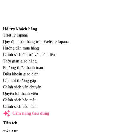
Hỗ trợ khách hàng
Triết lý Japana
Quy định bán hàng trên Website Japana
Hướng dẫn mua hàng
Chính sách đổi trả và hoàn tiền
Thời gian giao hàng
Phương thức thanh toán
Điều khoản giao dịch
Câu hỏi thường gặp
Chính sách vận chuyển
Quyền lợi thành viên
Chính sách bảo mật
Chính sách bảo hành
auto_awesome
Cẩm nang tiêu dùng
Tiện ích
TẢI APP