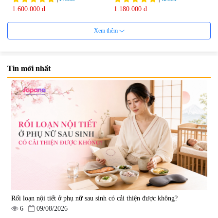
1.600.000 đ
1.180.000 đ
Xem thêm
Tin mới nhất
Viên uống hỗ trợ Gout Ribeto
Viên uống hỗ trợ xương khớp
Shoji The Goutto 150 viên
Kendai Glucosamine Hộp 180
viên
|
73.520
|
9.280
1.500.000 đ
690.000 đ
Rối loạn nội tiết ở phụ nữ sau sinh có cải thiện được không?
6
09/08/2026