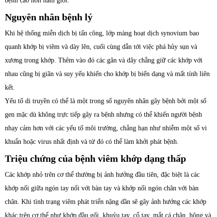
bệnh cao hơn nam giới.
Nguyên nhân bệnh lý
Khi hệ thống miễn dịch bị tấn công, lớp màng hoạt dịch synovium bao
quanh khớp bị viêm và dày lên, cuối cùng dẫn tới việc phá hủy sụn và
xương trong khớp. Thêm vào đó các gân và dây chằng giữ các khớp với
nhau cũng bị giãn và suy yếu khiến cho khớp bị biến dạng và mất tính liên
kết.
Yếu tố di truyền có thể là một trong số nguyên nhân gây bệnh bởi một số
gen mặc dù không trực tiếp gây ra bệnh nhưng có thể khiến người bệnh
nhạy cảm hơn với các yếu tố môi trường, chẳng hạn như nhiễm một số vi
khuẩn hoặc virus nhất định và từ đó có thể làm khởi phát bệnh.
Triệu chứng của bệnh viêm khớp dạng thấp
Các khớp nhỏ trên cơ thể thường bị ảnh hưởng đầu tiên, đặc biệt là các
khớp nối giữa ngón tay nối với bàn tay và khớp nối ngón chân với bàn
chân. Khi tình trạng viêm phát triển nặng dần sẽ gây ảnh hưởng các khớp
khác trên cơ thể như khớp đầu gối, khuỷu tay, cổ tay, mắt cá chân, hông và