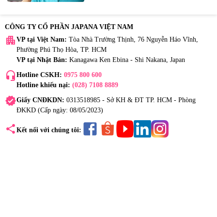
CÔNG TY CỔ PHẦN JAPANA VIỆT NAM
apartment
VP tại Việt Nam:
Tòa Nhà Trường Thịnh, 76 Nguyễn Háo Vĩnh,
Phường Phú Thọ Hòa, TP. HCM
VP tại Nhật Bản:
Kanagawa Ken Ebina - Shi Nakana, Japan
headset_mic
Hotline CSKH:
0975 800 600
Hotline khiếu nại:
(028) 7108 8889
verified
Giấy CNĐKDN:
0313518985 - Sở KH & ĐT TP. HCM - Phòng
ĐKKD (Cấp ngày: 08/05/2023)
share
Kết nối với chúng tôi: