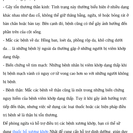
- Gây tổn thương thần kinh: Tình trạng này thường biểu hiện ở nhiều dạng
khác nhau như đau cổ, không thể giữ thăng bằng, ngứa, tê hoặc bỏng rát ở
bàn chân hoặc bàn tay. Bên cạnh đó, bệnh cũng có thể gây ảnh hưởng đến
phần trên của cột sống.
- Mắc các bệnh về da: Hồng ban, loét da, phồng rộp da, khô cứng dưới
da… là những bệnh lý ngoài da thường gặp ở những người bị viêm khớp
dạng thấp.
- Biến chứng về tim mạch: Những bệnh nhân bị viêm khớp dạng thấp khi
bị bệnh mạch vành có nguy cơ tử vong cao hơn so với những người không
bị bệnh.
- Bệnh thận: Mắc các bệnh về thận cũng là một trong những biến chứng
nguy hiểm của bệnh viêm khớp dạng thấp. Tuy ít khi gây ảnh hưởng trực
tiếp đến thận, nhưng việc sử dụng các loại thuốc hoặc các biện pháp điều
trị bệnh sẽ là thận bị tổn thương.
Để phòng ngừa và hỗ trợ điều trị các bệnh xương khớp, bạn có thể sử
dụng
thuốc bổ xương khớp
Nhật để cung cấp hỗ trợ dinh dưỡng, giúp duy