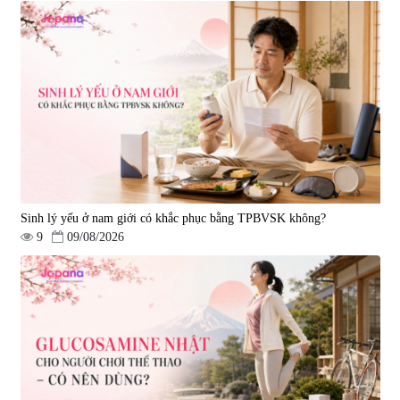
Viên uống hỗ trợ xương khớp
Viên uống hỗ trợ xương khớp
Super Glucosamine DX Hokoen
Yoro Factory Kyoto Has 50EX
300 viên
Plus 30 viên
|
456
|
0
980.000 đ
2.380.000 đ
Sinh lý yếu ở nam giới có khắc phục bằng TPBVSK không?
9
09/08/2026