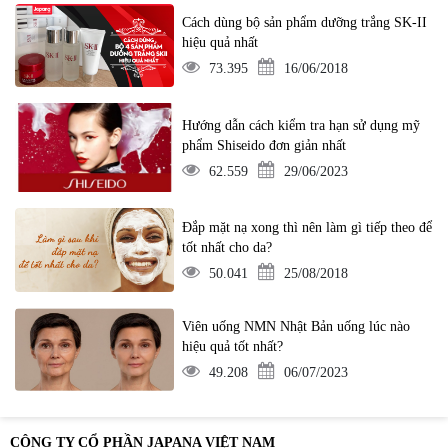
Cách dùng bộ sản phẩm dưỡng trắng SK-II
hiệu quả nhất
73.395
16/06/2018
Hướng dẫn cách kiểm tra hạn sử dụng mỹ
phẩm Shiseido đơn giản nhất
62.559
29/06/2023
Đắp mặt nạ xong thì nên làm gì tiếp theo để
tốt nhất cho da?
50.041
25/08/2018
Viên uống NMN Nhật Bản uống lúc nào
hiệu quả tốt nhất?
49.208
06/07/2023
CÔNG TY CỔ PHẦN JAPANA VIỆT NAM