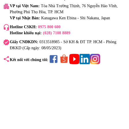
apartment
VP tại Việt Nam:
Tòa Nhà Trường Thịnh, 76 Nguyễn Háo Vĩnh,
Phường Phú Thọ Hòa, TP. HCM
VP tại Nhật Bản:
Kanagawa Ken Ebina - Shi Nakana, Japan
headset_mic
Hotline CSKH:
0975 800 600
Hotline khiếu nại:
(028) 7108 8889
verified
Giấy CNĐKDN:
0313518985 - Sở KH & ĐT TP. HCM - Phòng
ĐKKD (Cấp ngày: 08/05/2023)
share
Kết nối với chúng tôi: