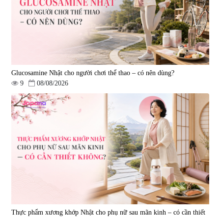
Oil 30 viên/gói - Date 02/2027
|
57.920
|
52.346
1.450.000 đ
225.000 đ
Glucosamine Nhật cho người chơi thể thao – có nên dùng?
9
08/08/2026
Tẩy tế bào chết Nichiei Bussan
Viên uống hỗ trợ bền thành
Nano NMN+ Peeling Gel
mạch, ngừa tai biến Elastin Plus
Luxury 200g
& Nattokinase Hokoen 80 viên
|
0
|
0
1.490.000 đ
980.000 đ
Thực phẩm xương khớp Nhật cho phụ nữ sau mãn kinh – có cần thiết