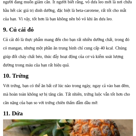
người đang muốn giảm cân. Ít người biết rằng, vỏ dưa leo mới là nơi chứa
hầu hết các giá trị dinh dưỡng, đặc biệt là beta-carotene, rất tốt cho mắt
của bạn. Vì vậy, tốt hơn là bạn không nên bỏ vỏ khi ăn dưa leo.
9. Củ cải đỏ
Củ cải đỏ là thực phẩm mang đến cho bạn rất nhiều dưỡng chất, trong đó
có mangan, nhưng một phần ăn trung bình chỉ cung cấp 40 kcal. Chúng
giúp đốt cháy chất béo, thúc đẩy hoạt động của cơ và kiểm soát lượng
đường trong máu của bạn rất hiệu quả.
10. Trứng
Với trứng, bạn có thể ăn bất cứ lúc nào trong ngày, ngay cả vào ban đêm,
mà hoàn toàn không sợ bị tăng cân. Tất nhiên, trứng luộc vẫn tốt hơn cho
cân nặng của bạn so với trứng chiên thấm đẫm dầu mỡ.
11. Dứa