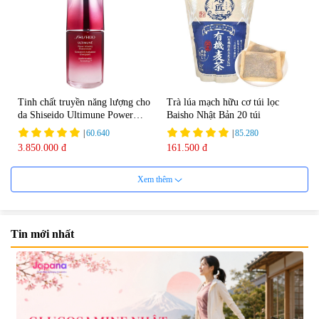
Tinh chất truyền năng lượng cho
Trà lúa mạch hữu cơ túi lọc
da Shiseido Ultimune Power
Baisho Nhật Bản 20 túi
75ml
|
60.640
|
85.280
3.850.000 đ
161.500 đ
Xem thêm
Tin mới nhất
Viên uống bổ não Ribeto Shoji
Viên nang uống cải thiện thị lực,
Ichoha Ekisu Plus - 90 viên
trí nhớ DHA + EPA + Flaxseed