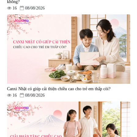
không?
16
08/08/2026
Viên uống bổ gan Ribeto Shoji
Viên uống hỗ trợ cải thiện thoát
Hepaclean 60 viên
vị đĩa đệm Kyoto Has 30 viên
|
543.205
|
14.560
690.000 đ
1.600.000 đ
Canxi Nhật có giúp cải thiện chiều cao cho trẻ em thấp còi?
16
08/08/2026
Viên uống hỗ trợ giấc ngủ Fujina
Viên uống phòng ngừa & hỗ trợ
Sleepy Nhật Bản 80 viên
điều trị đột quỵ Biken Kinase
Gold 60 viên
|
13.760
|
0
580.000 đ
1.570.000 đ