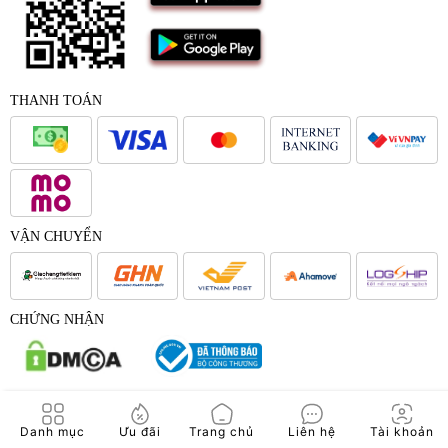
THANH TOÁN
VẬN CHUYỂN
CHỨNG NHẬN
© 2017 - Bản quyền của Công Ty Cổ Phần Japana Việt Nam -
Danh mục
Ưu đãi
Trang chủ
Liên hệ
Tài khoản
Japana.vn