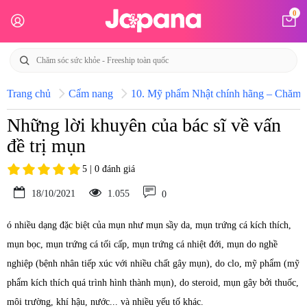
0
Trang chủ
Cẩm nang
10. Mỹ phẩm Nhật chính hãng – Chăm só
Những lời khuyên của bác sĩ về vấn
đề trị mụn
5 | 0 đánh giá
18/10/2021
1.055
0
ó nhiều dạng đặc biệt của mụn như mụn sầy da, mụn trứng cá kích thích,
mụn bọc, mụn trứng cá tối cấp, mụn trứng cá nhiệt đới, mụn do nghề
nghiệp (bệnh nhân tiếp xúc với nhiều chất gây mụn), do clo, mỹ phẩm (mỹ
phẩm kích thích quá trình hình thành mụn), do steroid, mụn gây bởi thuốc,
môi trường, khí hậu, nước... và nhiều yếu tố khác.