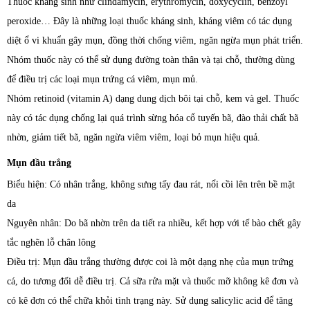
Thuốc kháng sinh như clindamycin, erythromycin, doxycyclin, benzoyl
peroxide… Đây là những loại thuốc kháng sinh, kháng viêm có tác dụng
diệt ổ vi khuẩn gây mụn, đồng thời chống viêm, ngăn ngừa mụn phát triển.
Nhóm thuốc này có thể sử dụng đường toàn thân và tại chỗ, thường dùng
để điều trị các loại mụn trứng cá viêm, mụn mủ.
Nhóm retinoid (vitamin A) dạng dung dịch bôi tại chỗ, kem và gel. Thuốc
này có tác dụng chống lại quá trình sừng hóa cổ tuyến bã, đào thải chất bã
nhờn, giảm tiết bã, ngăn ngừa viêm viêm, loại bỏ mụn hiệu quả.
Mụn đầu trắng
Biểu hiện: Có nhân trắng, không sưng tấy đau rát, nổi cồi lên trên bề mặt
da
Nguyên nhân: Do bã nhờn trên da tiết ra nhiều, kết hợp với tế bào chết gây
tắc nghẽn lỗ chân lông
Điều trị: Mụn đầu trắng thường được coi là một dạng nhẹ của mụn trứng
cá, do tương đối dễ điều trị. Cả sữa rửa mặt và thuốc mỡ không kê đơn và
có kê đơn có thể chữa khỏi tình trạng này. Sử dụng salicylic acid để tăng