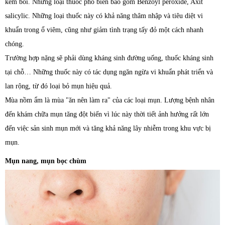
kem bôi. Những loại thuốc phổ biến bao gồm Benzoyl peroxide, Axit
salicylic. Những loại thuốc này có khả năng thâm nhập và tiêu diệt vi
khuẩn trong ổ viêm, cũng như giảm tình trạng tấy đỏ một cách nhanh
chóng.
Trường hợp nặng sẽ phải dùng kháng sinh đường uống, thuốc kháng sinh
tại chỗ… Những thuốc này có tác dụng ngăn ngừa vi khuẩn phát triển và
lan rộng, từ đó loại bỏ mụn hiệu quả.
Mùa nồm ẩm là mùa "ăn nên làm ra" của các loại mụn. Lượng bệnh nhân
đến khám chữa mụn tăng đột biến vì lúc này thời tiết ảnh hưởng rất lớn
đến việc sản sinh mụn mới và tăng khả năng lây nhiễm trong khu vực bị
mụn.
Mụn nang, mụn bọc chùm