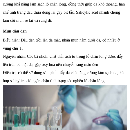
cường khả năng làm sạch lỗ chân lông, đồng thời giúp da khô thoáng, hạn
chế tình trạng dầu thừa đọng lại gây bít tắc. Salicylic acid nhanh chóng
làm cồi mụn se lại và rụng đi.
Mụn đầu đen
Biểu hiện: Đầu đen trồi lên da mặt, nhân mụn nằm dưới da, có nhiều ở
vùng chữ T.
Nguyên nhân: Các bã nhờn, chất thải tích tụ trong lỗ chân lông được đẩy
lên trên bề mặt da, gặp oxy hóa nên chuyển sang màu đen
Điều trị: có thể sử dụng sản phẩm tẩy da chết tăng cường làm sạch da, kết
hợp salicylic acid ngăn chặn tình trạng tắc nghẽn lỗ chân lông.