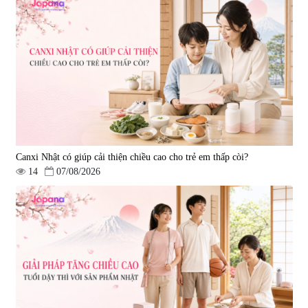
Hepaclean 60 viên
vị đĩa đệm Kyoto Has 30 viên
|
543.205
|
14.560
690.000 đ
1.600.000 đ
Canxi Nhật có giúp cải thiện chiều cao cho trẻ em thấp còi?
14
07/08/2026
Viên uống hỗ trợ giấc ngủ Fujina
Viên uống phòng ngừa & hỗ trợ
Sleepy Nhật Bản 80 viên
điều trị đột quỵ Biken Kinase
Gold 60 viên
|
13.760
|
0
580.000 đ
1.570.000 đ