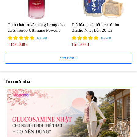
Tinh chất truyền năng lượng cho
Trà lúa mạch hữu cơ túi lọc
da Shiseido Ultimune Power
Baisho Nhật Bản 20 túi
75ml
|
60.640
|
85.280
3.850.000 đ
161.500 đ
Xem thêm
Tin mới nhất
Viên uống bổ não Ribeto Shoji
Viên nang uống cải thiện thị lực,
Ichoha Ekisu Plus - 90 viên
trí nhớ DHA + EPA + Flaxseed
Oil 30 viên/gói - Date 02/2027
|
57.920
|
52.346
1.450.000 đ
225.000 đ