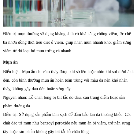
Điều trị mụn thường sử dụng kháng sinh có khả năng chống viêm, ức chế
bã nhờn đồng thời tiêu diệt ổ viêm, giúp nhân mụn nhanh khô, giảm sưng
viêm từ đó loại bỏ mụn trứng cá nhanh.
Mụn ẩn
Biểu hiện: Mụn ẩn chỉ cảm thấy được khi sờ lên hoặc nhìn khi soi dưới ánh
đèn, còn bình thường mụn ẩn hoàn toàn trùng với màu da nên khó nhận
thấy, không gây đau đớn hoặc sưng tấy.
Nguyên nhân: Lỗ chân lông bị bít tắc do dầu, cặn trang điểm hoặc sản
phẩm dưỡng da
Điều trị: Sử dụng sản phẩm làm sạch để đảm bảo làn da thoáng khỏe. Các
chất đặc trị mụn như benzoyl peroxide nếu mụn ẩn bị viêm, trở nên sưng
tấy hoặc sản phẩm không gây bít tắc lỗ chân lông.