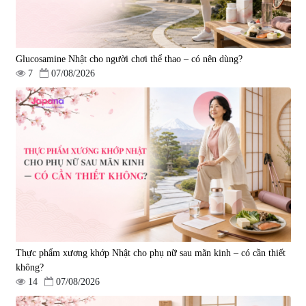
Glucosamine Nhật cho người chơi thể thao – có nên dùng?
7
07/08/2026
Tẩy tế bào chết Nichiei Bussan
Viên uống hỗ trợ bền thành
Nano NMN+ Peeling Gel
mạch, ngừa tai biến Elastin Plus
Luxury 200g
& Nattokinase Hokoen 80 viên
|
0
|
0
1.490.000 đ
980.000 đ
Thực phẩm xương khớp Nhật cho phụ nữ sau mãn kinh – có cần thiết
không?
14
07/08/2026
Viên uống bổ gan Ribeto Shoji
Viên uống hỗ trợ cải thiện thoát