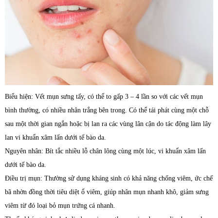
Biểu hiện: Vết mụn sưng tấy, có thể to gấp 3 – 4 lần so với các vết mụn
bình thường, có nhiều nhân trắng bên trong. Có thể tái phát cùng một chỗ
sau một thời gian ngắn hoặc bị lan ra các vùng lân cận do tác động làm lây
lan vi khuẩn xâm lấn dưới tế bào da.
Nguyên nhân: Bít tắc nhiều lỗ chân lông cùng một lúc, vi khuẩn xâm lấn
dưới tế bào da.
Điều trị mụn: Thường sử dụng kháng sinh có khả năng chống viêm, ức chế
bã nhờn đồng thời tiêu diệt ổ viêm, giúp nhân mụn nhanh khô, giảm sưng
viêm từ đó loại bỏ mụn trứng cá nhanh.