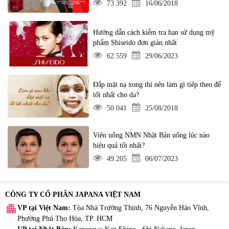
73.392
16/06/2018
Hướng dẫn cách kiểm tra hạn sử dụng mỹ
phẩm Shiseido đơn giản nhất
62.559
29/06/2023
Đắp mặt nạ xong thì nên làm gì tiếp theo để
tốt nhất cho da?
50.041
25/08/2018
Viên uống NMN Nhật Bản uống lúc nào
hiệu quả tốt nhất?
49.205
06/07/2023
CÔNG TY CỔ PHẦN JAPANA VIỆT NAM
apartment
VP tại Việt Nam:
Tòa Nhà Trường Thịnh, 76 Nguyễn Háo Vĩnh,
Phường Phú Thọ Hòa, TP. HCM