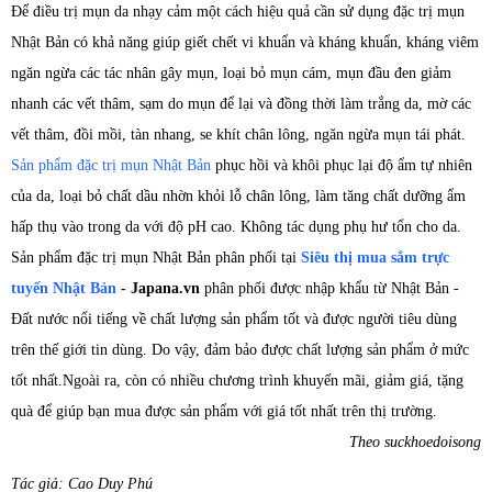
Để điều trị mụn da nhạy cảm một cách hiệu quả cần sử dụng đặc trị mụn
Nhật Bản có khả năng giúp giết chết vi khuẩn và kháng khuẩn, kháng viêm
ngăn ngừa các tác nhân gây mụn, loại bỏ mụn cám, mụn đầu đen giảm
nhanh các vết thâm, sạm do mụn để lại và đồng thời làm trắng da, mờ các
vết thâm, đồi mồi, tàn nhang, se khít chân lông, ngăn ngừa mụn tái phát.
Sản phẩm đặc trị mụn Nhật Bản
phục hồi và khôi phục lại độ ẩm tự nhiên
của da, loại bỏ chất dầu nhờn khỏi lỗ chân lông, làm tăng chất dưỡng ẩm
hấp thụ vào trong da với độ pH cao. Không tác dụng phụ hư tổn cho da.
Sản phẩm đặc trị mụn Nhật Bản phân phối tại
Siêu thị mua sắm trực
tuyến Nhật Bản
- Japana.vn
phân phối được nhập khẩu từ Nhật Bản -
Đất nước nổi tiếng về chất lượng sản phẩm tốt và được người tiêu dùng
trên thế giới tin dùng. Do vậy, đảm bảo được chất lượng sản phẩm ở mức
tốt nhất.Ngoài ra, còn có nhiều chương trình khuyến mãi, giảm giá, tặng
quà để giúp bạn mua được sản phẩm với giá tốt nhất trên thị trường.
Theo suckhoedoisong
Tác giả: Cao Duy Phú