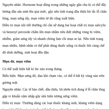
Nguyên nhân: Hormone hoạt động trong những ngày gần chu kì có thể đẩy
lượng dầu sản sinh lên quá mức, gây nên tình trạng dầu thừa bít tắc lỗ chân
lông, mụn sưng tấy, mụn viêm từ đó cũng xuất hiện.
Điều trị mụn nội tiết thường chỉ cần sử dụng hai hoạt chất trị mụn salicylic
và benzoyl peroxide chấm lên mụn nhằm tiêu diệt những vùng bị viêm,
nhiễm, giảm sưng tấy và nhanh chóng làm cồi mụn se lại. Nếu tình trạng
mụn nhiều, bệnh nhân có thể phải dùng thuốc uống và thuốc bôi cùng chế
độ dinh dưỡng, sinh hoạt đều đặn.
Mụn đỏ, mụn viêm
Có thể xuất hiện bất kì lúc nào trong tháng.
Biểu hiện: Mụn sưng đỏ, đau khi chạm vào, có thể ở bất kỳ vùng nào trên
gương mặt.
Nguyên nhân: Các tế bào chết, dầu thừa, bã nhờn tích đọng ở lỗ chân lông
gặp vi khuẩn xâm nhập gây nên hiện tượng sưng viêm.
Điều trị mụn: Thường dùng các loại thuốc kháng sinh, kháng viêm dạng