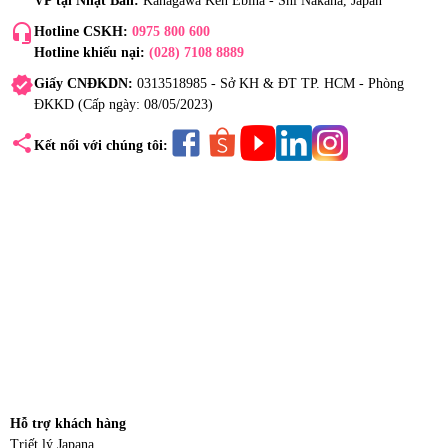
VP tại Nhật Bản:
Kanagawa Ken Ebina - Shi Nakana, Japan
headset_mic
Hotline CSKH:
0975 800 600
Hotline khiếu nại:
(028) 7108 8889
verified
Giấy CNĐKDN:
0313518985 - Sở KH & ĐT TP. HCM - Phòng
ĐKKD (Cấp ngày: 08/05/2023)
share
Kết nối với chúng tôi:
Hỗ trợ khách hàng
Triết lý Japana